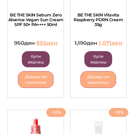
BE THE SKIN Sebum Zero
BE THE SKIN Vitavita
Aloerice Vegan Sun Cream
Raspberry PDRN Cream
SPF 50+ PA++++ 50ml
35g
950
ден
855
ден
1,190
ден
1,071
ден
Купи
Купи
веднаш
веднаш
Додади во
Додади во
кошничка
кошничка
-10%
-10%