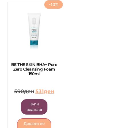
-10%
BE THE SKIN BHA+ Pore
Zero Cleansing Foam
150ml
590
ден
531
ден
Купи
веднаш
Додади во