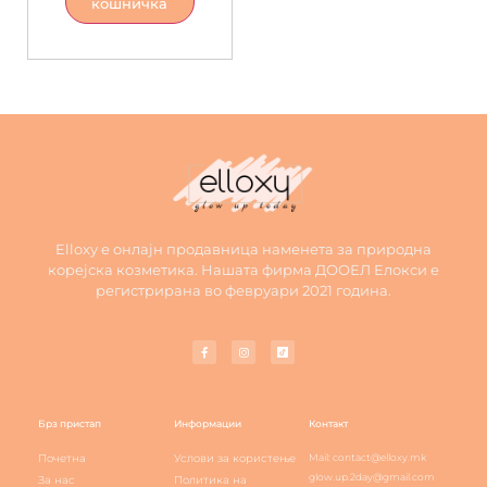
кошничка
Elloxy е онлајн продавница наменета за природна
корејска козметика. Нашата фирма ДООЕЛ Елокси е
регистрирана во февруари 2021 година.
Брз пристап
Информации
Контакт
Почетна
Услови за користење
Mail: contact@elloxy.mk
glow.up.2day@gmail.com
За нас
Политика на