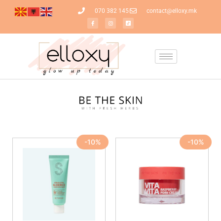
070 382 145
contact@elloxy.mk
-10%
-10%