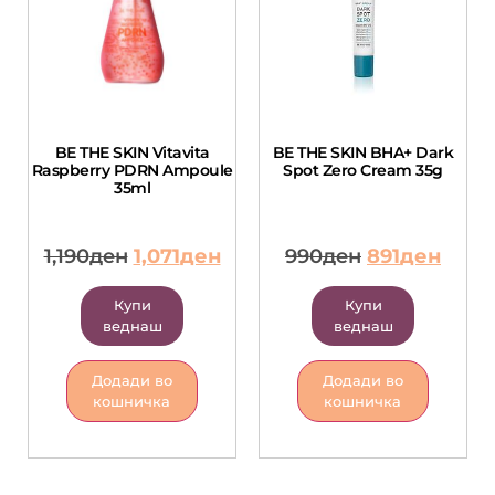
BE THE SKIN Vitavita
BE THE SKIN BHA+ Dark
Raspberry PDRN Ampoule
Spot Zero Cream 35g
35ml
1,190
ден
1,071
ден
990
ден
891
ден
Купи
Купи
веднаш
веднаш
Додади во
Додади во
кошничка
кошничка