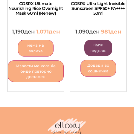
COSRX Ultimate
COSRX Ultra Light Invisible
Nourishing Rice Overnight
Sunscreen SPF50+ PA++++
Mask 60ml (Renew)
50ml
1,190
ден
1,071
ден
1,090
ден
981
ден
Купи
нема на
веднаш
залиха
Додади во
Извести ме кога ќе
кошничка
биде повторно
достапен