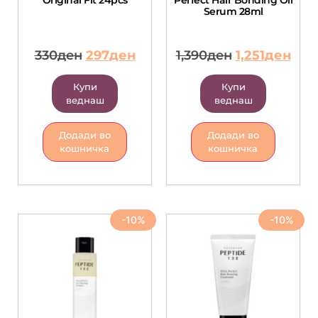
Original Fit 24pcs
Perfect Hair Bonding Oil
Serum 28ml
330
ден
297
ден
1,390
ден
1,251
ден
Купи
Купи
веднаш
веднаш
Додади во
Додади во
кошничка
кошничка
-10%
-10%