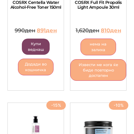
COSRX Centella Water
COSRX Full Fit Propolis
Alcohol-Free Toner 150ml
Light Ampoule 30ml
990
ден
891
ден
1,620
ден
810
ден
Купи
нема на
веднаш
залиха
Додади во
Извести ме кога ќе
кошничка
биде повторно
достапен
-15%
-10%