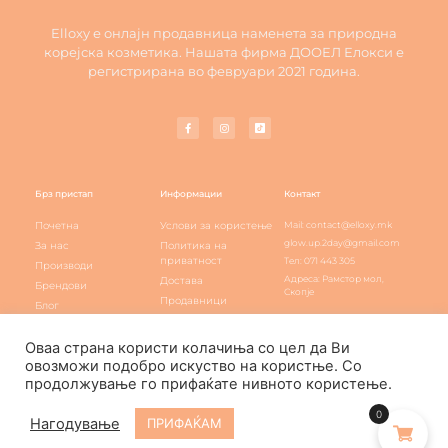
Elloxy е онлајн продавница наменета за природна
корејска козметика. Нашата фирма ДООЕЛ Елокси е
регистрирана во февруари 2021 година.
Брз пристап
Информации
Контакт
Почетна
Услови за користење
Mail: contact@elloxy.mk
glow.up.2day@gmail.com
За нас
Политика на
приватност
Тел: 071 443 305
Производи
Адреса: Рамстор мол,
Достава
Брендови
Скопје
Продавници
Блог
Elloxy loyalty
Контакт
Оваа страна користи колачиња со цел да Ви
овозможи подобро искуство на користње. Со
продолжување го прифаќате нивното користење.
Elloxy Cosmetic © All rights reserved
0
Нагодување
ПРИФАЌАМ