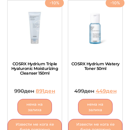
-10%
-10%
COSRX Hydrium Triple
COSRX Hydrium Watery
Hyaluronic Moisturizing
Toner 50ml
Cleanser 150ml
990
ден
891
ден
499
ден
449
ден
нема на
нема на
залиха
залиха
Извести ме кога ќе
Извести ме кога ќе
биде повторно
биде повторно