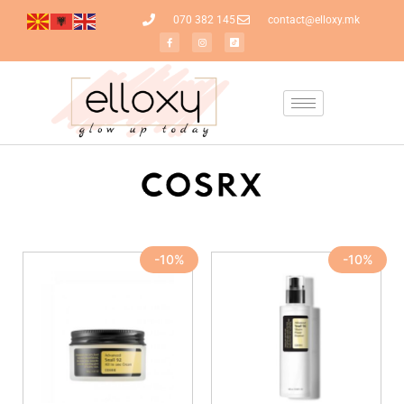
070 382 145
contact@elloxy.mk
-10%
-10%