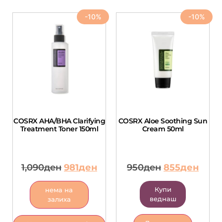
-10%
-10%
COSRX AHA/BHA Clarifying
COSRX Aloe Soothing Sun
Treatment Toner 150ml
Cream 50ml
1,090
ден
981
ден
950
ден
855
ден
Купи
нема на
веднаш
залиха