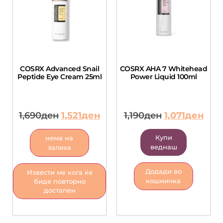
COSRX Advanced Snail
COSRX AHA 7 Whitehead
Peptide Eye Cream 25ml
Power Liquid 100ml
1,690
ден
1,521
ден
1,190
ден
1,071
ден
Купи
нема на
веднаш
залиха
Додади во
Извести ме кога ќе
кошничка
биде повторно
достапен