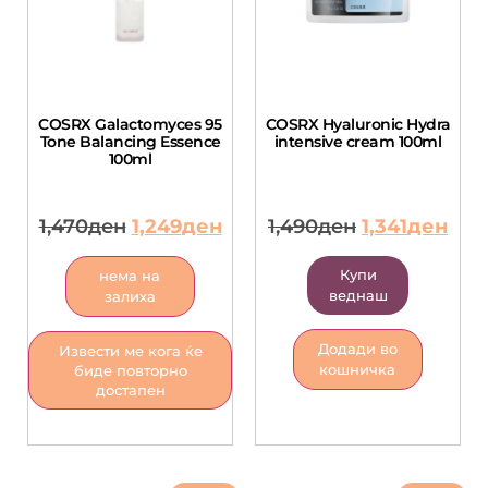
COSRX Galactomyces 95
COSRX Hyaluronic Hydra
Tone Balancing Essence
intensive cream 100ml
100ml
1,470
ден
1,249
ден
1,490
ден
1,341
ден
Купи
нема на
веднаш
залиха
Додади во
Извести ме кога ќе
кошничка
биде повторно
достапен