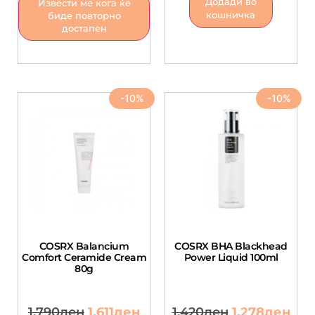
Додади во
Извести ме кога ќе
кошничка
биде повторно
достапен
-10%
-10%
COSRX Balancium
COSRX BHA Blackhead
Comfort Ceramide Cream
Power Liquid 100ml
80g
1,790
ден
1,611
ден
1,420
ден
1,278
ден