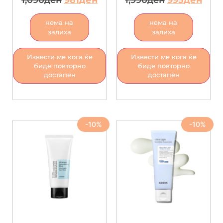
1,090
ден
981
ден
1,990
ден
995
ден
нема на
нема на
залиха
залиха
Извести ме кога ќе
Извести ме кога ќе
биде повторно
биде повторно
достапен
достапен
-10%
-10%