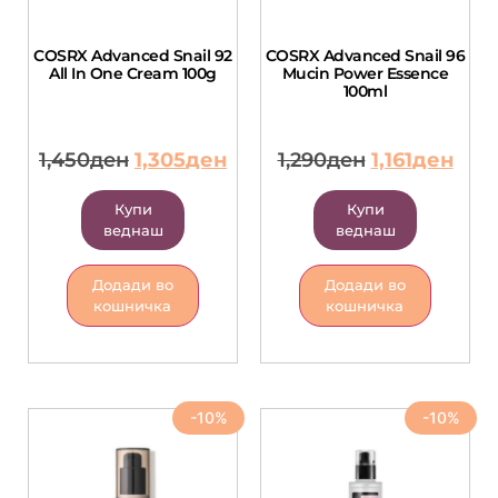
COSRX Advanced Snail 92
COSRX Advanced Snail 96
All In One Cream 100g
Mucin Power Essence
100ml
1,450
ден
1,305
ден
1,290
ден
1,161
ден
Купи
Купи
веднаш
веднаш
Додади во
Додади во
кошничка
кошничка
-10%
-10%