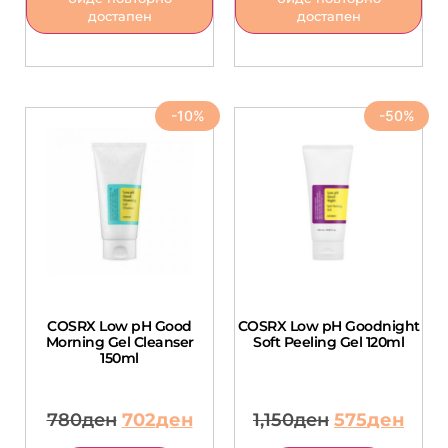
достапен
достапен
-10%
-50%
COSRX Low pH Good
COSRX Low pH Goodnight
Morning Gel Cleanser
Soft Peeling Gel 120ml
150ml
780
ден
702
ден
1,150
ден
575
ден