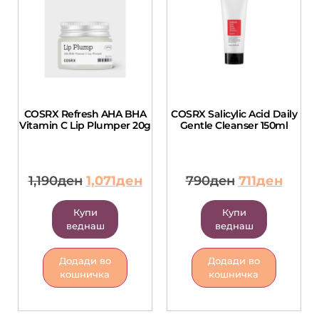
COSRX Refresh AHA BHA
COSRX Salicylic Acid Daily
Vitamin C Lip Plumper 20g
Gentle Cleanser 150ml
1,190
ден
1,071
ден
790
ден
711
ден
Купи
Купи
веднаш
веднаш
Додади во
Додади во
кошничка
кошничка