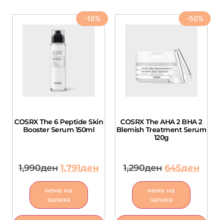
-10%
-50%
COSRX The 6 Peptide Skin
COSRX The AHA 2 BHA 2
Booster Serum 150ml
Blemish Treatment Serum
120g
1,990
ден
1,791
ден
1,290
ден
645
ден
нема на
нема на
залиха
залиха