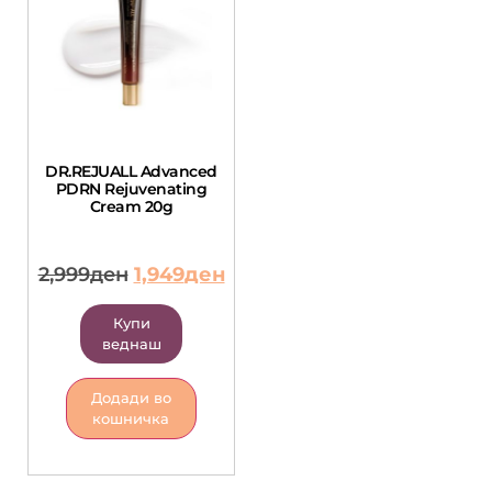
DR.REJUALL Advanced
PDRN Rejuvenating
Cream 20g
2,999
ден
1,949
ден
Купи
веднаш
Додади во
кошничка