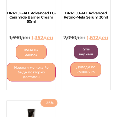
DR.REJU-ALL Advanced LC-
DR.REJU-ALL Advanced
Ceramide Barrier Cream
Retino-Mela Serum 30ml
50ml
1,690
ден
1,352
ден
2,090
ден
1,672
ден
Купи
нема на
веднаш
залиха
Додади во
Извести ме кога ќе
кошничка
биде повторно
достапен
-35%