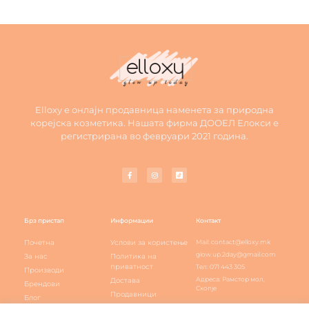
Elloxy е онлајн продавница наменета за природна
корејска козметика. Нашата фирма ДООЕЛ Елокси е
регистрирана во февруари 2021 година.
Брз пристап
Информации
Контакт
Почетна
Услови за користење
Mail: contact@elloxy.mk
glow.up.2day@gmail.com
За нас
Политика на
приватност
Тел: 071 443 305
Производи
Адреса: Рамстор мол,
Достава
Брендови
Скопје
Продавници
Блог
Elloxy loyalty