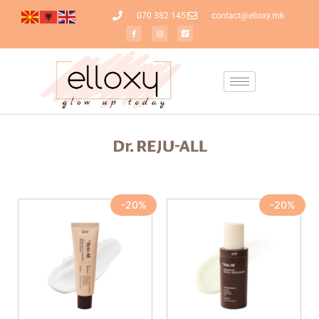
070 382 145
contact@elloxy.mk
-20%
-20%