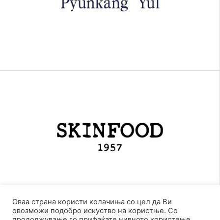
Оваа страна користи колачиња со цел да Ви
овозможи подобро искуство на користње. Со
продолжување го прифаќате нивното користење.