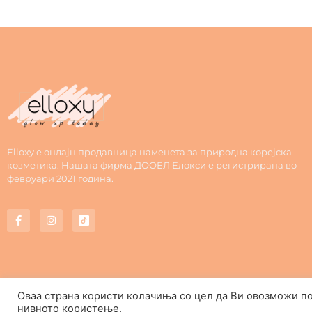
Elloxy е онлајн продавница наменета за природна корејска
козметика. Нашата фирма ДООЕЛ Елокси е регистрирана во
февруари 2021 година.
Оваа страна користи колачиња со цел да Ви овозможи п
нивното користење.