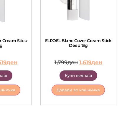
r Cream Stick
ELROEL Blanc Cover Cream Stick
3g
Deep 13g
619
ден
1,799
ден
1,619
ден
наш
Купи веднаш
ошничка
Додади во кошничка