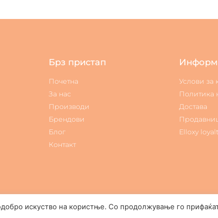
Брз пристап
Информ
Почетна
Услови за
За нас
Политика 
Производи
Достава
Брендови
Продавни
Блог
Elloxy loyal
Контакт
одобро искуство на користње. Со продолжување го прифаќа
Elloxy Cosmetic © All rights reserved