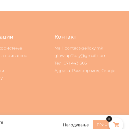
ации
Контакт
 користење
Mail: contact@elloxy.mk
на приватност
glow.up.2day@gmail.com
Тел: 071 443 305
ци
Адреса: Рамстор мол, Скопје
ty
0
те
Нагодување
ПРИФАЌАМ