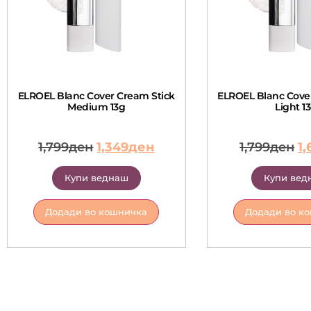
ELROEL Blanc Cover Cream Stick
ELROEL Blanc Cove
Medium 13g
Light 1
1,799
ден
1,349
ден
1,799
ден
1,
Купи веднаш
Купи вед
Додади во кошничка
Додади во к