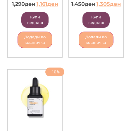
1,290
ден
1,161
ден
1,450
ден
1,305
ден
Купи
Купи
веднаш
веднаш
Додади во
Додади во
кошничка
кошничка
-10%