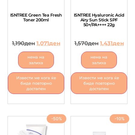
ISNTREE Green Tea Fresh
ISNTREE Hyaluronic Acid
Toner 200ml
Airy Sun Stick SPF
50+/PA++++ 22g
1,190
ден
1,071
ден
1,570
ден
1,431
ден
нема на
нема на
залиха
залиха
Извести ме кога ќе
Извести ме кога ќе
биде повторно
биде повторно
достапен
достапен
-50%
-10%