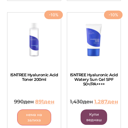
-10%
-10%
ISNTREE Hyaluronic Acid
ISNTREE Hyaluronic Acid
Toner 200ml
Watery Sun Gel SPF
50+/PA++++
990
ден
891
ден
1,430
ден
1,287
ден
Купи
нема на
веднаш
залиха