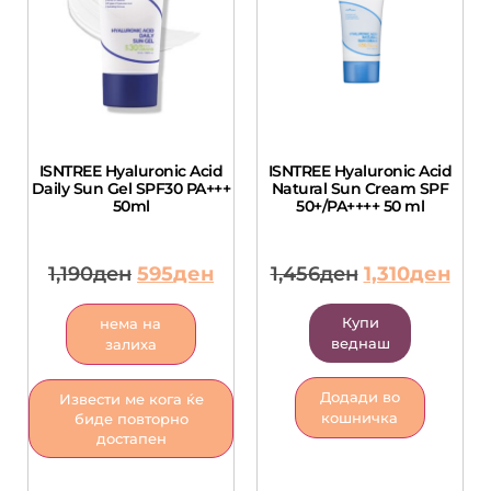
ISNTREE Hyaluronic Acid
ISNTREE Hyaluronic Acid
Daily Sun Gel SPF30 PA+++
Natural Sun Cream SPF
50ml
50+/PA++++ 50 ml
1,190
ден
595
ден
1,456
ден
1,310
ден
Купи
нема на
веднаш
залиха
Додади во
Извести ме кога ќе
кошничка
биде повторно
достапен