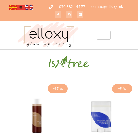
070 382 145
contact@elloxy.mk
-10%
-9%