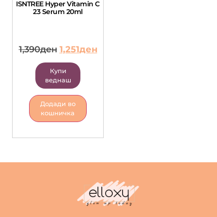
ISNTREE Hyper Vitamin C
23 Serum 20ml
1,390
ден
1,251
ден
Купи
веднаш
Додади во
кошничка