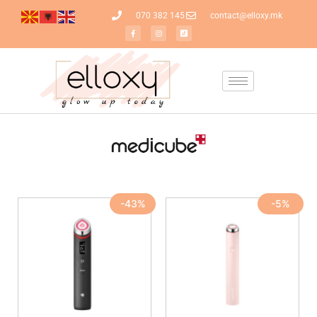
070 382 145
contact@elloxy.mk
-43%
-5%