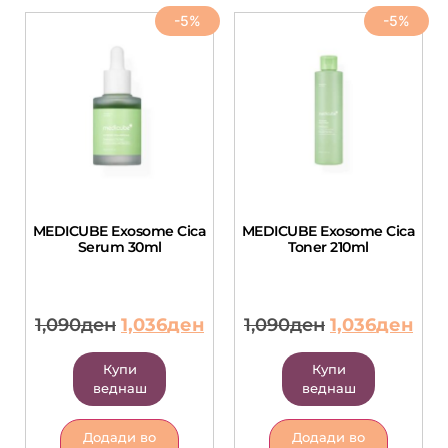
-5%
-5%
MEDICUBE Exosome Cica
MEDICUBE Exosome Cica
Serum 30ml
Toner 210ml
1,090
ден
1,036
ден
1,090
ден
1,036
ден
Купи
Купи
веднаш
веднаш
Додади во
Додади во