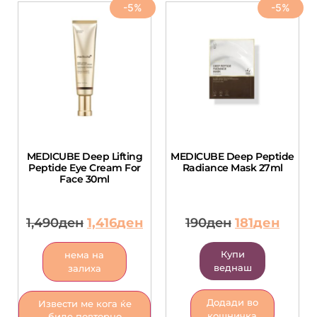
-5%
-5%
MEDICUBE Deep Lifting
MEDICUBE Deep Peptide
Peptide Eye Cream For
Radiance Mask 27ml
Face 30ml
1,490
ден
1,416
ден
190
ден
181
ден
Купи
нема на
веднаш
залиха
Додади во
Извести ме кога ќе
кошничка
биде повторно