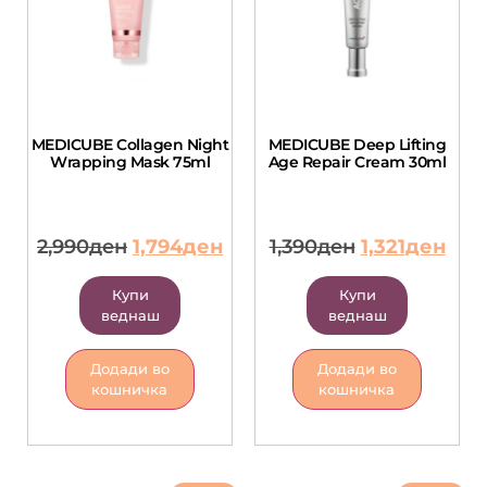
MEDICUBE Collagen Night
MEDICUBE Deep Lifting
Wrapping Mask 75ml
Age Repair Cream 30ml
2,990
ден
1,794
ден
1,390
ден
1,321
ден
Купи
Купи
веднаш
веднаш
Додади во
Додади во
кошничка
кошничка