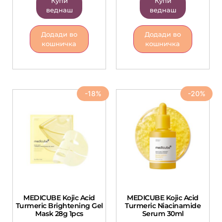
Купи
Купи
веднаш
веднаш
Додади во
Додади во
кошничка
кошничка
-18%
-20%
MEDICUBE Kojic Acid
MEDICUBE Kojic Acid
Turmeric Brightening Gel
Turmeric Niacinamide
Mask 28g 1pcs
Serum 30ml