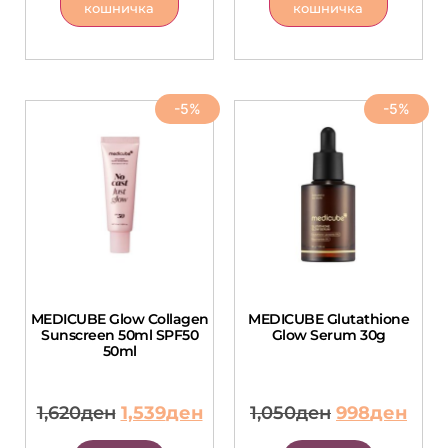
кошничка
кошничка
-5%
-5%
MEDICUBE Glow Collagen
MEDICUBE Glutathione
Sunscreen 50ml SPF50
Glow Serum 30g
50ml
1,620
ден
1,539
ден
1,050
ден
998
ден