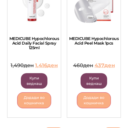
MEDICUBE Hypochlorous
MEDICUBE Hypochlorous
Acid Daily Facial Spray
Acid Peel Mask 1pcs
125ml
1,490
ден
1,416
ден
460
ден
437
ден
Купи
Купи
веднаш
веднаш
Додади во
Додади во
кошничка
кошничка