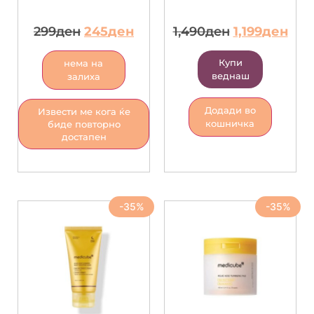
299
ден
245
ден
1,490
ден
1,199
ден
Купи
нема на
веднаш
залиха
Додади во
Извести ме кога ќе
кошничка
биде повторно
достапен
-35%
-35%