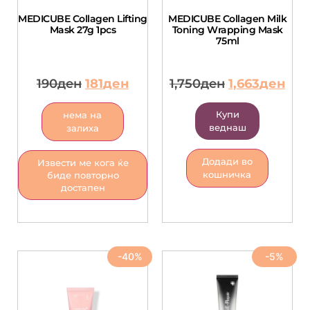
MEDICUBE Collagen Lifting
MEDICUBE Collagen Milk
Mask 27g 1pcs
Toning Wrapping Mask
75ml
190
ден
181
ден
1,750
ден
1,663
ден
Купи
нема на
веднаш
залиха
Додади во
Извести ме кога ќе
кошничка
биде повторно
достапен
-40%
-5%