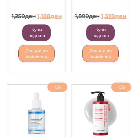
1,250
ден
1,188
ден
1,890
ден
1,599
ден
Купи
Купи
веднаш
веднаш
Додади во
Додади во
кошничка
кошничка
-5%
-5%