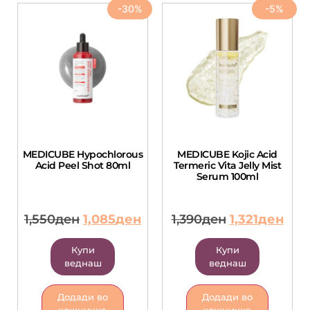
-30%
-5%
MEDICUBE Hypochlorous
MEDICUBE Kojic Acid
Acid Peel Shot 80ml
Termeric Vita Jelly Mist
Serum 100ml
1,550
ден
1,085
ден
1,390
ден
1,321
ден
Купи
Купи
веднаш
веднаш
Додади во
Додади во