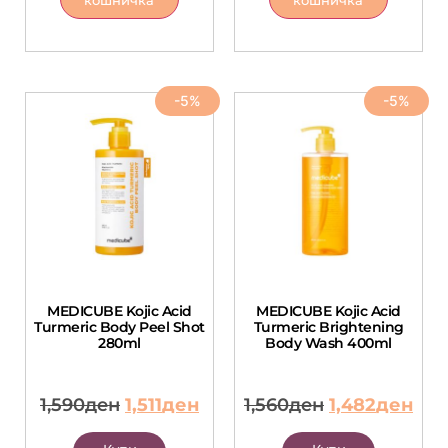
кошничка
кошничка
-5%
-5%
MEDICUBE Kojic Acid
MEDICUBE Kojic Acid
Turmeric Body Peel Shot
Turmeric Brightening
280ml
Body Wash 400ml
1,590
ден
1,511
ден
1,560
ден
1,482
ден