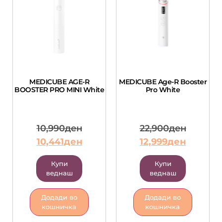
MEDICUBE AGE-R
MEDICUBE Age-R Booster
BOOSTER PRO MINI White
Pro White
10,990
ден
22,900
ден
10,441
ден
12,999
ден
Купи
Купи
веднаш
веднаш
Додади во
Додади во
кошничка
кошничка