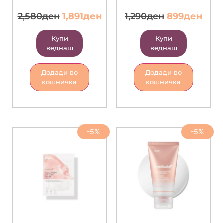
2,580
ден
1,891
ден
1,290
ден
899
ден
Купи
Купи
веднаш
веднаш
Додади во
Додади во
кошничка
кошничка
-5%
-5%