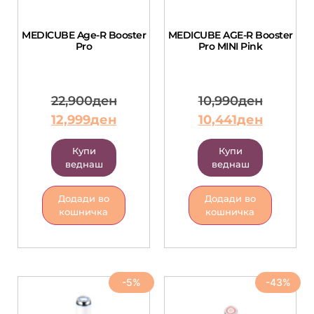
MEDICUBE Age-R Booster
MEDICUBE AGE-R Booster
Pro
Pro MINI Pink
22,900
ден
10,990
ден
12,999
ден
10,441
ден
Купи
Купи
веднаш
веднаш
Додади во
Додади во
кошничка
кошничка
-5%
-43%