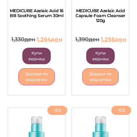
MEDICUBE Azelaic Acid 16
MEDICUBE Azelaic Acid
BB Soothing Serum 30ml
Capsule Foam Cleanser
120g
1,330
ден
1,264
ден
1,390
ден
1,256
ден
Купи
Купи
веднаш
веднаш
Додади во
Додади во
кошничка
кошничка
-5%
-5%