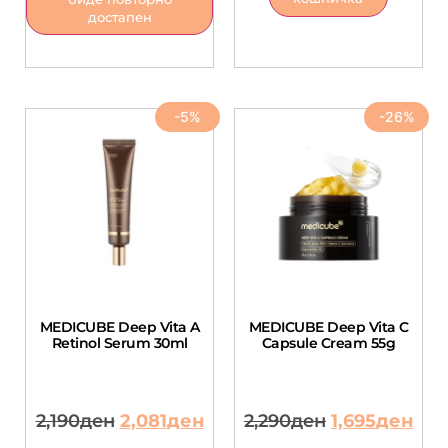
достапен
-5%
-26%
MEDICUBE Deep Vita A
MEDICUBE Deep Vita C
Retinol Serum 30ml
Capsule Cream 55g
2,190
ден
2,081
ден
2,290
ден
1,695
ден