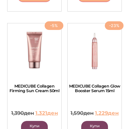
-5%
-23%
MEDICUBE Collagen
MEDICUBE Collagen Glow
Firming Sun Cream 50ml
Booster Serum 15ml
1,390
ден
1,321
ден
1,590
ден
1,229
ден
Купи
Купи