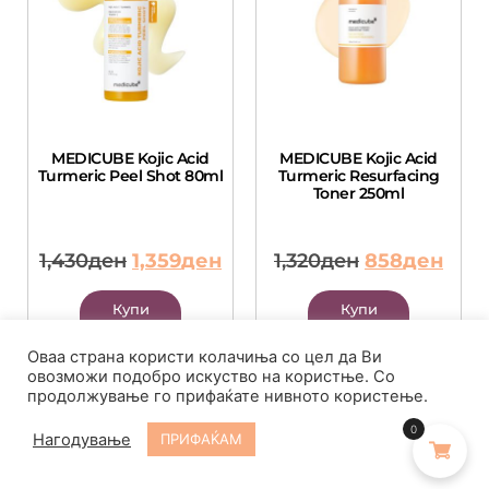
MEDICUBE Kojic Acid
MEDICUBE Kojic Acid
Turmeric Peel Shot 80ml
Turmeric Resurfacing
Toner 250ml
1,430
ден
1,359
ден
1,320
ден
858
ден
Купи
Купи
веднаш
веднаш
Оваа страна користи колачиња со цел да Ви
овозможи подобро искуство на користње. Со
Додади во
Додади во
продолжување го прифаќате нивното користење.
кошничка
кошничка
0
Нагодување
ПРИФАЌАМ