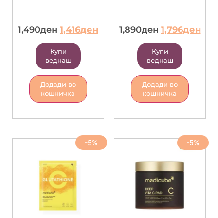
1,490
ден
1,416
ден
1,890
ден
1,796
ден
Купи
Купи
веднаш
веднаш
Додади во
Додади во
кошничка
кошничка
-5%
-5%