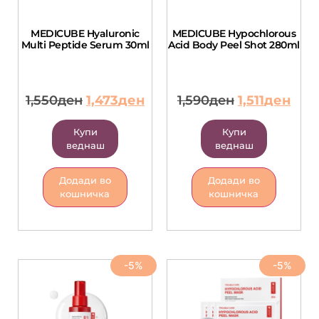
MEDICUBE Hyaluronic
MEDICUBE Hypochlorous
Multi Peptide Serum 30ml
Acid Body Peel Shot 280ml
1,550
ден
1,473
ден
1,590
ден
1,511
ден
Купи
Купи
веднаш
веднаш
Додади во
Додади во
кошничка
кошничка
-5%
-5%