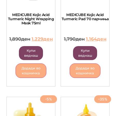
MEDICUBE Kojic Acid
MEDICUBE Kojic Acid
Turmeric Night Wrapping
Turmeric Pad 70 парчиња
Mask 75ml
1,890
ден
1,229
ден
1,790
ден
1,164
ден
Купи
Купи
веднаш
веднаш
Додади во
Додади во
кошничка
кошничка
-5%
-35%