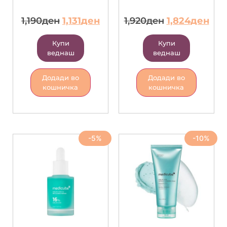
1,190
ден
1,131
ден
1,920
ден
1,824
ден
Купи
Купи
веднаш
веднаш
Додади во
Додади во
кошничка
кошничка
-5%
-10%