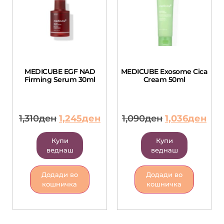
MEDICUBE EGF NAD
MEDICUBE Exosome Cica
Firming Serum 30ml
Cream 50ml
1,310
ден
1,245
ден
1,090
ден
1,036
ден
Купи
Купи
веднаш
веднаш
Додади во
Додади во
кошничка
кошничка