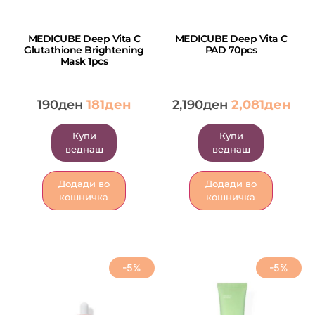
MEDICUBE Deep Vita C
MEDICUBE Deep Vita C
Glutathione Brightening
PAD 70pcs
Mask 1pcs
190
ден
181
ден
2,190
ден
2,081
ден
Купи
Купи
веднаш
веднаш
Додади во
Додади во
кошничка
кошничка
-5%
-5%