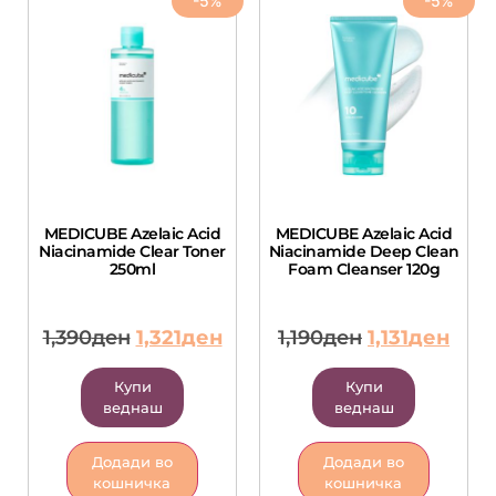
-5%
-5%
MEDICUBE Azelaic Acid
MEDICUBE Azelaic Acid
Niacinamide Clear Toner
Niacinamide Deep Clean
250ml
Foam Cleanser 120g
1,390
ден
1,321
ден
1,190
ден
1,131
ден
Купи
Купи
веднаш
веднаш
Додади во
Додади во
кошничка
кошничка