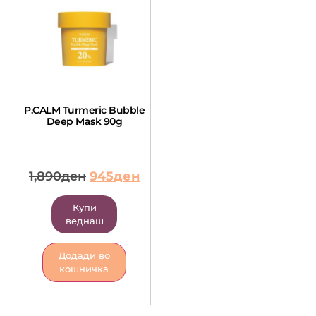
P.CALM Turmeric Bubble
Deep Mask 90g
1,890
ден
945
ден
Купи
веднаш
Додади во
кошничка