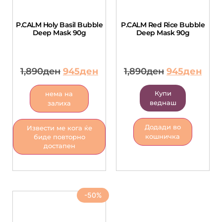
P.CALM Holy Basil Bubble
P.CALM Red Rice Bubble
Deep Mask 90g
Deep Mask 90g
1,890
ден
945
ден
1,890
ден
945
ден
Купи
нема на
веднаш
залиха
Додади во
Извести ме кога ќе
кошничка
биде повторно
достапен
-50%