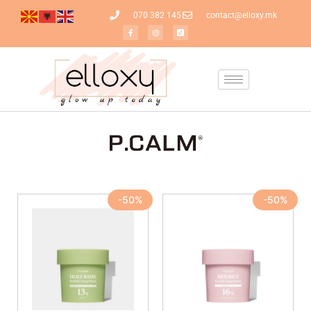
070 382 145
contact@elloxy.mk
-50%
-50%