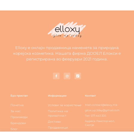
Elloxy е онлајн продавница наменета за природна
корејска козметика. Нашата фирма ДООЕЛ Елокси е
регистрирана во февруари 2021 година.
Брз пристап
Информации
Контакт
Почетна
Услови за користење
Mail: contact@elloxy.mk
glow.up.2day@gmail.com
За нас
Политика на
приватност
Тел: 071 443 305
Производи
Адреса: Рамстор мол,
Достава
Брендови
Скопје
Продавници
Блог
Elloxy loyalty