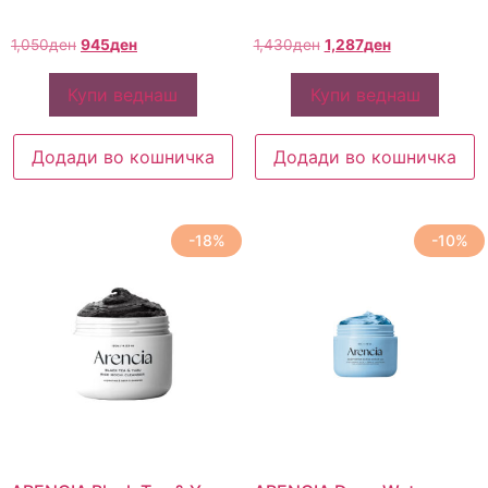
1,050
ден
945
ден
1,430
ден
1,287
ден
Купи веднаш
Купи веднаш
Додади во кошничка
Додади во кошничка
-18%
-10%