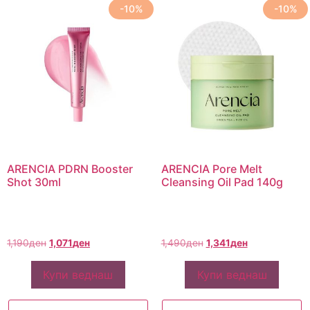
-10%
-10%
ARENCIA PDRN Booster
ARENCIA Pore Melt
Shot 30ml
Cleansing Oil Pad 140g
1,190
ден
1,071
ден
1,490
ден
1,341
ден
Купи веднаш
Купи веднаш