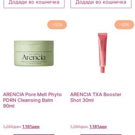
Додади во кошничка
Додади во кошничка
-10%
-10%
ARENCIA Pore Melt Phyto
ARENCIA TXA Booster
PDRN Cleansing Balm
Shot 30ml
90ml
1,290
ден
1,161
ден
1,290
ден
1,161
ден