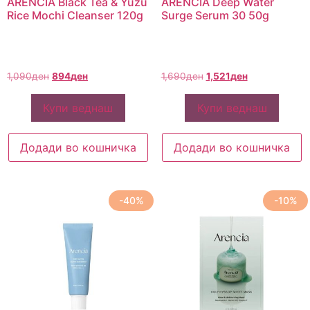
ARENCIA Black Tea & Yuzu
ARENCIA Deep Water
Rice Mochi Cleanser 120g
Surge Serum 30 50g
1,090
ден
894
ден
1,690
ден
1,521
ден
Купи веднаш
Купи веднаш
Додади во кошничка
Додади во кошничка
-40%
-10%