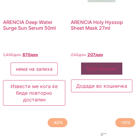
ARENCIA Deep Water
ARENCIA Holy Hyssop
Surge Sun Serum 50ml
Sheet Mask 27ml
1,450
ден
870
ден
230
ден
207
ден
Купи веднаш
нема на залиха
Додади во кошничка
Извести ме кога ќе
биде повторно
достапен
-40%
-10%