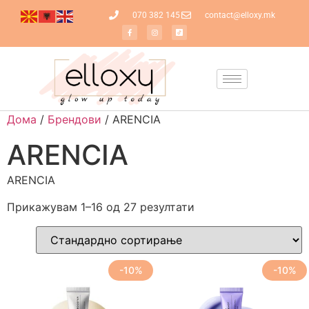
070 382 145
contact@elloxy.mk
Дома
/
Брендови
/ ARENCIA
ARENCIA
ARENCIA
Прикажувам 1–16 од 27 резултати
-10%
-10%