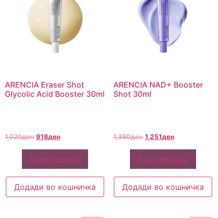
ARENCIA Eraser Shot
ARENCIA NAD+ Booster
Glycolic Acid Booster 30ml
Shot 30ml
1,020
ден
918
ден
1,390
ден
1,251
ден
Купи веднаш
Купи веднаш
Додади во кошничка
Додади во кошничка