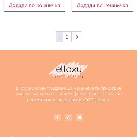
Додади во кошничка
Додади во кошничка
1
2
→
Elloxy е онлајн продавница наменета за природна
корејска козметика. Нашата фирма ДООЕЛ Елокси е
регистрирана во февруари 2021 година.