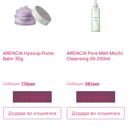
ARENCIA Hyssop Fume
ARENCIA Pore Melt Mochi
Balm 30g
Cleansing Oil 200ml
1,290
ден
774
ден
1,090
ден
981
ден
Купи веднаш
Купи веднаш
Додади во кошничка
Додади во кошничка