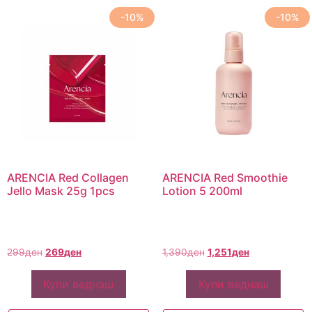
-10%
-10%
ARENCIA Red Collagen
ARENCIA Red Smoothie
Jello Mask 25g 1pcs
Lotion 5 200ml
299
ден
269
ден
1,390
ден
1,251
ден
Купи веднаш
Купи веднаш