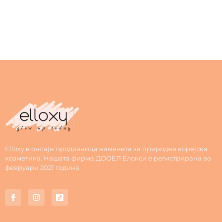
Elloxy е онлајн продавница наменета за природна корејска
козметика. Нашата фирма ДООЕЛ Елокси е регистрирана во
февруари 2021 година.