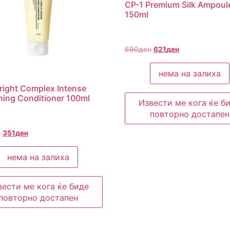
CP-1 Premium Silk Ampoul
150ml
690
ден
621
ден
нема на залиха
right Complex Intense
ing Conditioner 100ml
Извести ме кога ќе б
повторно достапен
н
351
ден
нема на залиха
вести ме кога ќе биде
повторно достапен