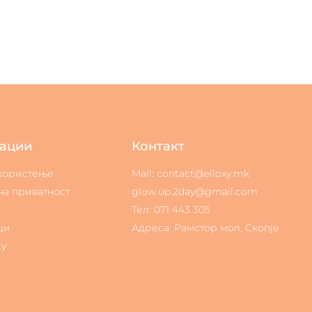
ации
Контакт
 користење
Mail: contact@elloxy.mk
на приватност
glow.up.2day@gmail.com
Тел: 071 443 305
ци
Адреса: Рамстор мол, Скопје
ty