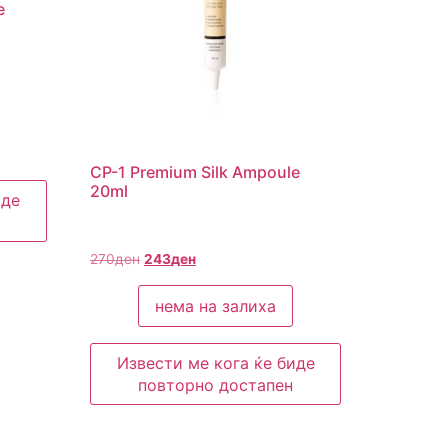
e
CP-1 Premium Silk Ampoule
20ml
иде
270
ден
243
ден
нема на залиха
Извести ме кога ќе биде
повторно достапен