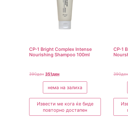
CP-1 Bright Complex Intense
CP-1 B
Nourishing Shampoo 100ml
Noursh
390
ден
351
ден
390
де
нема на залиха
Извести ме кога ќе биде
Из
повторно достапен