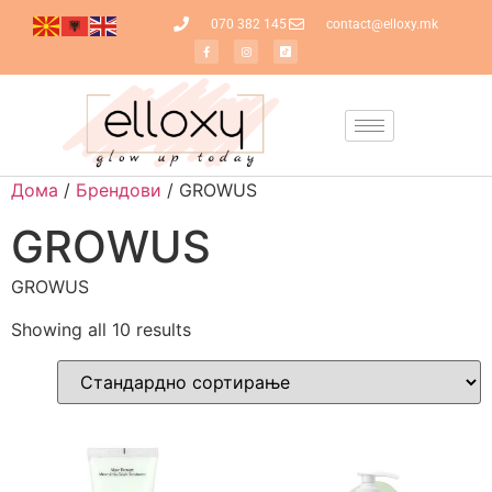
070 382 145
contact@elloxy.mk
Дома
/
Брендови
/ GROWUS
GROWUS
GROWUS
Showing all 10 results