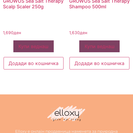
GROWUS Sea Salt Therapy
GROWUS Sea Salt Therapy
Scalp Scaler 250g
Shampoo 500ml
1,690
ден
1,630
ден
Купи веднаш
Купи веднаш
Додади во кошничка
Додади во кошничка
Elloxy е онлајн продавница наменета за природна