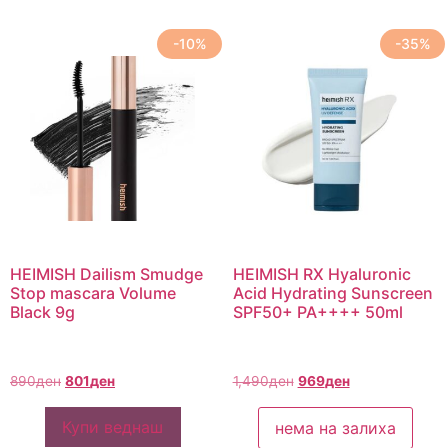
-10%
-35%
HEIMISH Dailism Smudge
HEIMISH RX Hyaluronic
Stop mascara Volume
Acid Hydrating Sunscreen
Black 9g
SPF50+ PA++++ 50ml
890
ден
801
ден
1,490
ден
969
ден
Купи веднаш
нема на залиха