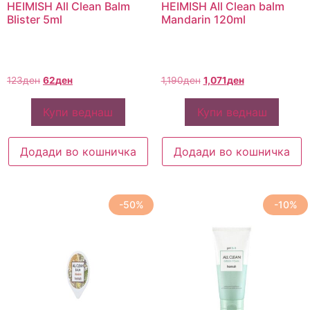
HEIMISH All Clean Balm
HEIMISH All Clean balm
Blister 5ml
Mandarin 120ml
123
ден
62
ден
1,190
ден
1,071
ден
Купи веднаш
Купи веднаш
Додади во кошничка
Додади во кошничка
-50%
-10%