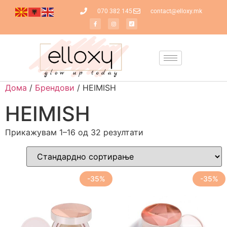
070 382 145
contact@elloxy.mk
Дома
/
Брендови
/ HEIMISH
HEIMISH
Прикажувам 1–16 од 32 резултати
-35%
-35%