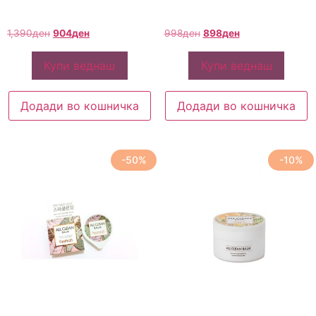
1,390
ден
904
ден
998
ден
898
ден
Купи веднаш
Купи веднаш
Додади во кошничка
Додади во кошничка
-50%
-10%