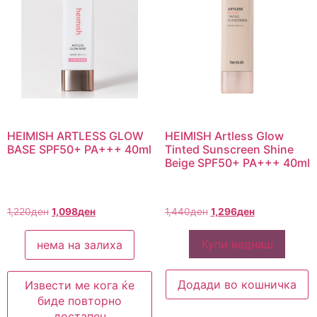
HEIMISH ARTLESS GLOW
HEIMISH Artless Glow
BASE SPF50+ PA+++ 40ml
Tinted Sunscreen Shine
Beige SPF50+ PA+++ 40ml
1,220
ден
1,098
ден
1,440
ден
1,296
ден
Купи веднаш
нема на залиха
Додади во кошничка
Извести ме кога ќе
биде повторно
достапен