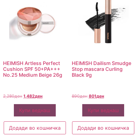
HEIMISH Artless Perfect
HEIMISH Dailism Smudge
Cushion SPF 50+PA+++
Stop mascara Curling
No.25 Medium Beige 26g
Black 9g
2,280
ден
1,482
ден
890
ден
801
ден
Купи веднаш
Купи веднаш
Додади во кошничка
Додади во кошничка