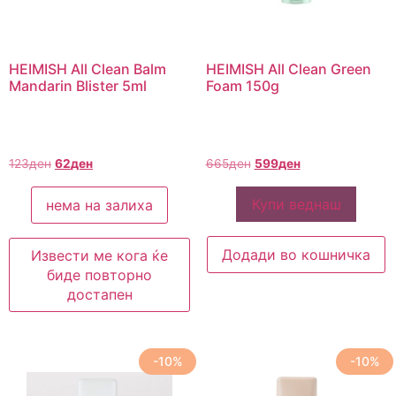
HEIMISH All Clean Balm
HEIMISH All Clean Green
Mandarin Blister 5ml
Foam 150g
123
ден
62
ден
665
ден
599
ден
Купи веднаш
нема на залиха
Додади во кошничка
Извести ме кога ќе
биде повторно
достапен
-10%
-10%