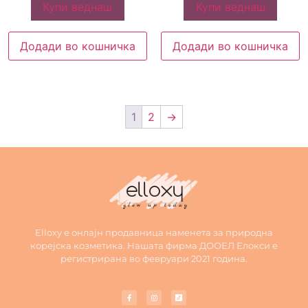
Купи веднаш
Купи веднаш
Додади во кошничка
Додади во кошничка
1
2
→
Elloxy е онлајн продавница наменета за природна
корејска козметика. Нашата фирма ДООЕЛ Елокси е
регистрирана во февруари 2021 година.