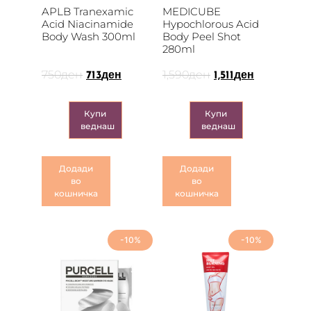
APLB Tranexamic
MEDICUBE
Acid Niacinamide
Hypochlorous Acid
Body Wash 300ml
Body Peel Shot
280ml
750
ден
1,590
ден
713
ден
1,511
ден
Купи
Купи
веднаш
веднаш
Додади
Додади
во
во
кошничка
кошничка
-10%
-10%