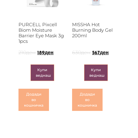
PURCELL Pixcell
MISSHA Hot
Biom Moisture
Burning Body Gel
Barrier Eye Mask 3g
200ml
1pcs
210
ден
630
ден
189
ден
567
ден
Купи
Купи
веднаш
веднаш
Додади
Додади
во
во
кошничка
кошничка