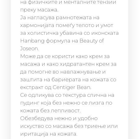
на физичките и менталните тензии
преку масажа.
Ја нагласува рамнотежата на
хармонијата помеѓу телото и умот
за холистичка убавина со иконската
Hanbang формула на Beauty of
Joseon.
Може да се користи како крем за
масажа и како хидратантен крем за
да помогне во навлажнување и
заштита на бариерата на кожата со
екстракт од Centiger Bean.
Се одликува со текстура слична на
пудинг која без нежно се лизга по
кожата без лепливост.
Обезбедува нежно и удобно
искуство со масажа без триење или
иритација на кожата.