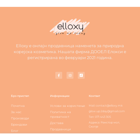
Elloxy е онлајн продавница наменета за природна
корејска козметика. Нашата фирма ДООЕЛ Елокси е
регистрирана во февруари 2021 година.
Брз пристап
Информации
Контакт
Почетна
Услови за користење
Mail: contact@elloxy.mk
glow.up.2day@gmail.com
За нас
Политика на
приватност
Тел: 071 443 305
Производи
Адреса: Рамстор мол,
Достава
Брендови
Скопје
Продавници
Блог
Elloxy loyalty
Контакт