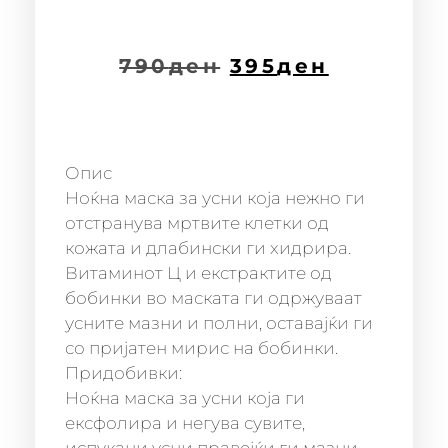
790
ден
395
ден
Опис
Ноќна маска за усни која нежно ги
отстранува мртвите клетки од
кожата и длабински ги хидрира.
Витаминот Ц и екстрактите од
бобинки во маската ги одржуваат
усните мазни и полни, оставајќи ги
со пријатен мирис на бобинки.
Придобивки:
Ноќна маска за усни која ги
ексфолира и негува сувите,