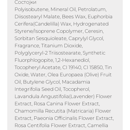
Состојки
Polyisobutene, Mineral Oil, Petrolatum,
Diisostearyl Malate, Bees Wax, Euphorbia
Cerifera(Candelilla) Wax, Hydrogenated
Styrene/Isoprene Copolymer, Ceresin,
Sorbitan Sesquioleate, Caprylyl Glycol,
Fragrance, Titanium Dioxide,
Polyglyceryl-2 Triisostearate, Synthetic
Fluorphlogopite, 1,2-Hexanediol,
Tocopheryl Acetate, CI 19140, CI 15850, Tin
Oxide, Water, Olea Europaea (Olive) Fruit
Oil, Butylene Glycol, Macadamia
Integrifolia Seed Oil, Tocopherol,
Lavandula Angustifolia(Lavender) Flower
Extract, Rosa Canina Flower Extract,
Chamomilla Recutita (Matricaria) Flower
Extract, Paeonia Officinalis Flower Extract,
Rosa Centifolia Flower Extract, Camellia