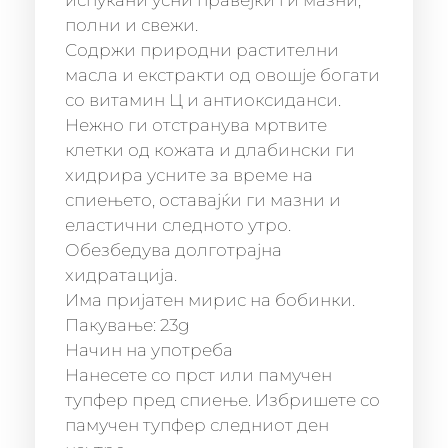
испукани усни правејќи ги мазни,
полни и свежи.
Содржи природни растителни
масла и екстракти од овошје богати
со витамин Ц и антиоксиданси.
Нежно ги отстранува мртвите
клетки од кожата и длабински ги
хидрира усните за време на
спиењето, оставајќи ги мазни и
еластични следното утро.
Обезбедува долготрајна
хидратација.
Има пријатен мирис на бобинки.
Пакување: 23g
Начин на употреба
Нанесете со прст или памучен
тупфер пред спиење. Избришете со
памучен тупфер следниот ден