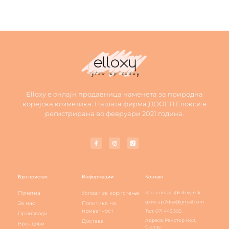
Elloxy е онлајн продавница наменета за природна
корејска козметика. Нашата фирма ДООЕЛ Елокси е
регистрирана во февруари 2021 година.
Брз пристап
Информации
Контакт
Почетна
Услови за користење
Mail: contact@elloxy.mk
glow.up.2day@gmail.com
За нас
Политика на
приватност
Тел: 071 443 305
Производи
Адреса: Рамстор мол,
Достава
Брендови
Скопје