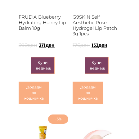
FRUDIA Blueberry
G9SKIN Self
Hydrating Honey Lip
Aesthetic Rose
Balm 10g
Hydrogel Lip Patch
3g 1pcs
390
ден
170
ден
371
ден
153
ден
Купи
Купи
веднаш
веднаш
Додади
Додади
во
во
кошничка
кошничка
-5%