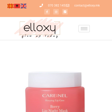
070 382 145
contact@elloxy.mk