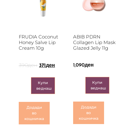
FRUDIA Coconut
ABIB PDRN
Honey Salve Lip
Collagen Lip Mask
Cream 10g
Glazed Jelly 11g
390
ден
1,090
ден
371
ден
Купи
Купи
веднаш
веднаш
Додади
Додади
во
во
кошничка
кошничка