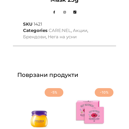
SKU
1421
Categories
CARE:NEL
,
Акции
,
Брендови
,
Нега на усни
Поврзани продукти
-5%
-10%