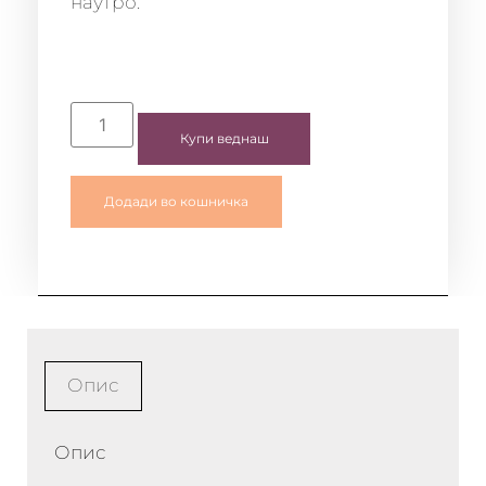
наутро.
Купи веднаш
Додади во кошничка
Опис
Опис