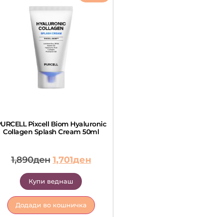
URCELL Pixcell Biom Hyaluronic
Collagen Splash Cream 50ml
1,890
ден
1,701
ден
Купи веднаш
Додади во кошничка