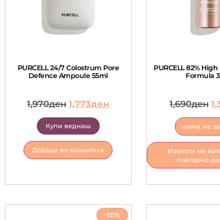
PURCELL 24/7 Colostrum Pore
PURCELL 82% High 
Defence Ampoule 55ml
Formula 
1,970
ден
1,773
ден
1,690
ден
1,
Купи веднаш
нема на з
Додади во кошничка
Извести ме ког
повторно до
-10%