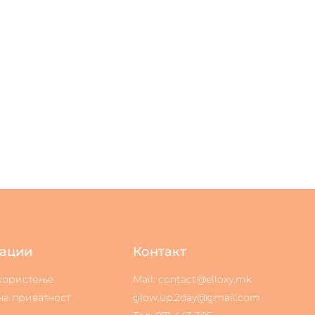
ации
Контакт
 користење
Mail: contact@elloxy.mk
на приватност
glow.up.2day@gmail.com