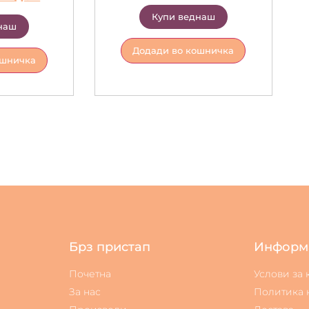
Купи веднаш
наш
Додади во кошничка
ошничка
Брз пристап
Информ
Почетна
Услови за
За нас
Политика 