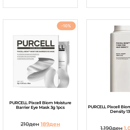
-10%
PURCELL Pixcell Biom Moisture
PURCELL Pixcell Biom
Barrier Eye Mask 3g 1pcs
Density 1
210
ден
189
ден
1,190
ден
1,