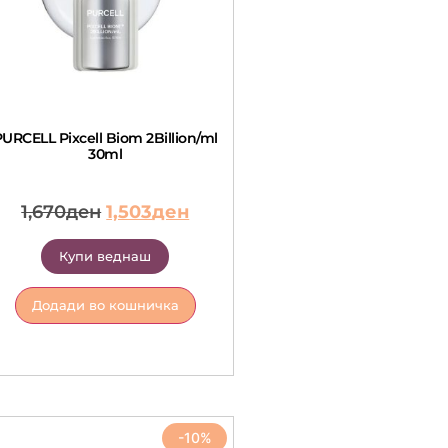
URCELL Pixcell Biom 2Billion/ml
30ml
1,670
ден
1,503
ден
Купи веднаш
Додади во кошничка
-10%