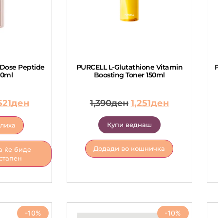
Dose Peptide
PURCELL L-Glutathione Vitamin
P
30ml
Boosting Toner 150ml
521
ден
1,390
ден
1,251
ден
Купи веднаш
алиха
Додади во кошничка
а ќе биде
стапен
-10%
-10%