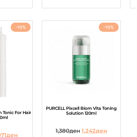
-10%
-10%
PURCELL Pixcell Biom Vita Toning
 Tonic For Hair
Solution 120ml
30ml
1,380
ден
1,242
ден
071
ден