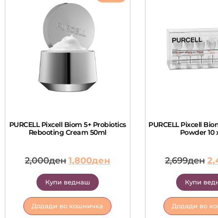
PURCELL Pixcell Biom 5+ Probiotics
PURCELL Pixcell Bio
Rebooting Cream 50ml
Powder 10 x
2,000
ден
1,800
ден
2,699
ден
2,
Купи веднаш
Купи вед
Додади во кошничка
Додади во к