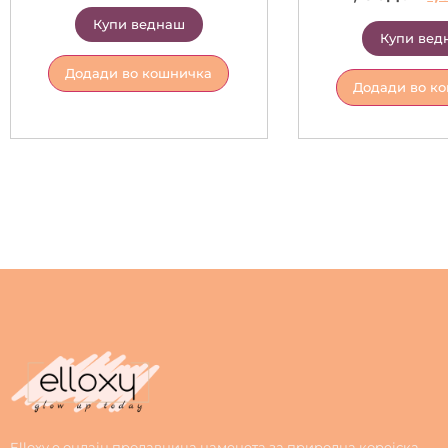
Купи веднаш
Купи вед
Додади во кошничка
Додади во к
Elloxy е онлајн продавница наменета за природна корејска