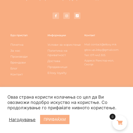
Брз пристап
Информации
Контакт
Почетна
Услови за користење
Mail: contact@elloxy.mk
glow.up.2day@gmail.com
За нас
Политика на
приватност
Тел: 071 443 305
Производи
Адреса: Рамстор мол,
Достава
Брендови
Скопје
Продавници
Блог
Elloxy loyalty
Контакт
Оваа страна користи колачиња со цел да Ви
Elloxy Cosmetic © All rights reserved
овозможи подобро искуство на користње. Со
продолжување го прифаќате нивното користење.
0
Нагодување
ПРИФАЌАМ