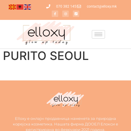
070 382 145
contact@elloxy.mk
PURITO SEOUL
Elloxy е онлајн продавница наменета за природна
корејска козметика. Нашата фирма ДООЕЛ Елокси е
регистрирана во февруари 2021 година.