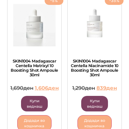
-5%
-35%
SKIN1004 Madagascar
SKIN1004 Madagascar
Centella Matrixyl 10
Centella Niacinamide 10
Boosting Shot Ampoule
Boosting Shot Ampoule
30ml
30ml
1,690
ден
1,606
ден
1,290
ден
839
ден
Купи
Купи
веднаш
веднаш
Додади во
Додади во
кошничка
кошничка