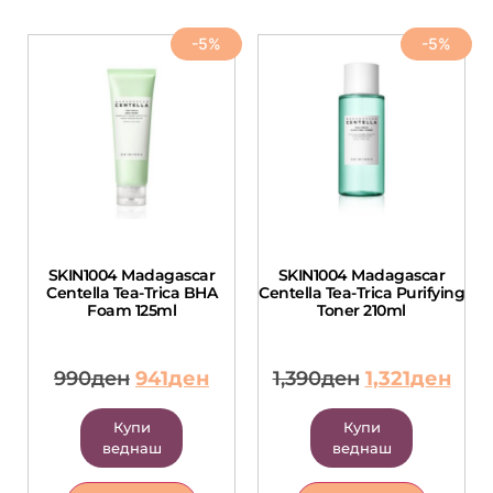
-5%
-5%
SKIN1004 Madagascar
SKIN1004 Madagascar
Centella Tea-Trica BHA
Centella Tea-Trica Purifying
Foam 125ml
Toner 210ml
990
ден
941
ден
1,390
ден
1,321
ден
Купи
Купи
веднаш
веднаш