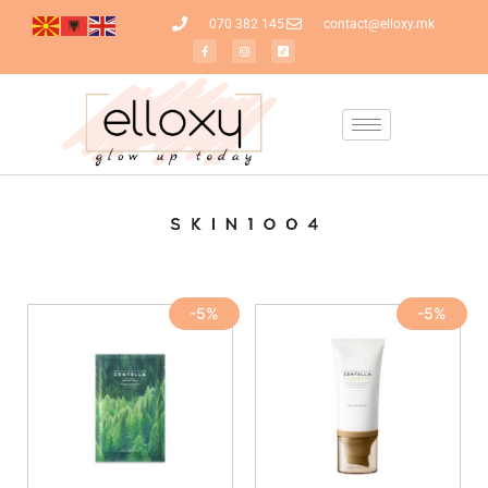
070 382 145
contact@elloxy.mk
-5%
-5%