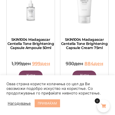
SKIN1004 Madagascar
SKIN1004 Madagascar
Centella Tone Brightening
Centella Tone Brightening
Capsule Ampoule 50ml
Capsule Cream 75ml
1,199
ден
999
ден
930
ден
884
ден
Купи
Купи
веднаш
веднаш
Оваа страна користи колачиња со цел да Ви
овозможи подобро искуство на користње. Со
Додади во
Додади во
продолжување го прифаќате нивното користење.
кошничка
кошничка
0
Нагодување
ПРИФАЌАМ