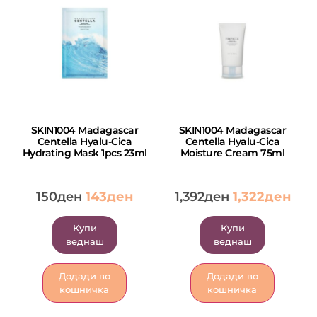
SKIN1004 Madagascar
SKIN1004 Madagascar
Centella Hyalu-Cica
Centella Hyalu-Cica
Hydrating Mask 1pcs 23ml
Moisture Cream 75ml
150
ден
143
ден
1,392
ден
1,322
ден
Купи
Купи
веднаш
веднаш
Додади во
Додади во
кошничка
кошничка