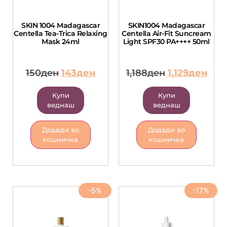
SKIN 1004 Madagascar
SKIN1004 Madagascar
Centella Tea-Trica Relaxing
Centella Air-Fit Suncream
Mask 24ml
Light SPF30 PA++++ 50ml
150
ден
143
ден
1,188
ден
1,129
ден
Купи
Купи
веднаш
веднаш
Додади во
Додади во
кошничка
кошничка
-5%
-17%