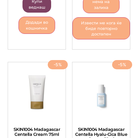
Купи
нема на
веднаш
залиха
Додади во
Извести ме кога ќе
кошничка
биде повторно
достапен
-5%
-5%
SKIN1004 Madagascar
SKIN1004 Madagascar
Centella Cream 75ml
Centella Hyalu-Cica Blue