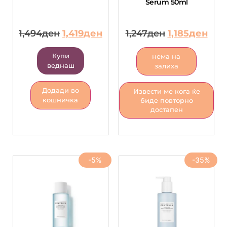
Serum 50ml
1,494
ден
1,419
ден
1,247
ден
1,185
ден
Купи
нема на
веднаш
залиха
Додади во
Извести ме кога ќе
кошничка
биде повторно
достапен
-5%
-35%