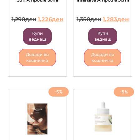
Sun Ampoule 50ml
Intensive Ampoule 50ml
1,290
ден
1,226
ден
1,350
ден
1,283
ден
Купи
Купи
веднаш
веднаш
Додади во
Додади во
кошничка
кошничка
-5%
-5%