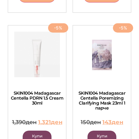
-5%
-5%
SKIN1004 Madagascar
SKIN1004 Madagascar
Centella PDRN 1.5 Cream
Centella Poremizing
30ml
Clarifying Mask 23ml 1
парче
1,390
ден
1,321
ден
150
ден
143
ден
Купи
Купи