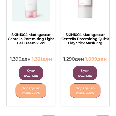
SKIN1004 Madagascar
SKIN1004 Madagascar
Centella Poremizing Light
Centella Poremizing Quick
Gel Cream 75ml
Clay Stick Mask 27g
1,390
ден
1,321
ден
1,290
ден
1,099
ден
Купи
Купи
веднаш
веднаш
Додади во
Додади во
кошничка
кошничка