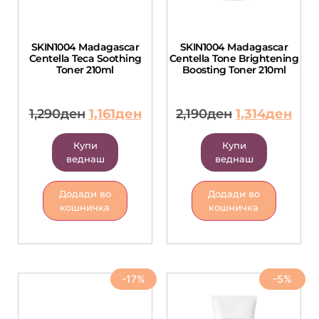
SKIN1004 Madagascar
SKIN1004 Madagascar
Centella Teca Soothing
Centella Tone Brightening
Toner 210ml
Boosting Toner 210ml
1,290
ден
1,161
ден
2,190
ден
1,314
ден
Купи
Купи
веднаш
веднаш
Додади во
Додади во
кошничка
кошничка
-17%
-5%