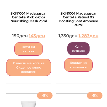
SKIN1004 Madagascar
SKIN1004 Madagascar
Centella Probio-Cica
Centella Retinol 0.2
Nourishing Mask 23ml
Boosting Shot Ampoule
30ml
150
ден
143
ден
1,350
ден
1,283
ден
Купи
нема на
веднаш
залиха
Додади во
Извести ме кога ќе
кошничка
биде повторно
достапен
-5%
-5%