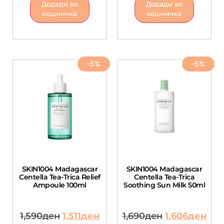
Додади во
Додади во
кошничка
кошничка
-5%
-5%
SKIN1004 Madagascar
SKIN1004 Madagascar
Centella Tea-Trica Relief
Centella Tea-Trica
Ampoule 100ml
Soothing Sun Milk 50ml
1,590
ден
1,511
ден
1,690
ден
1,606
ден