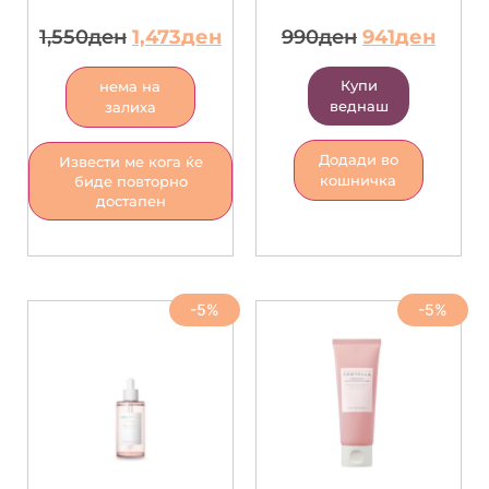
1,550
ден
1,473
ден
990
ден
941
ден
Купи
нема на
веднаш
залиха
Додади во
Извести ме кога ќе
кошничка
биде повторно
достапен
-5%
-5%