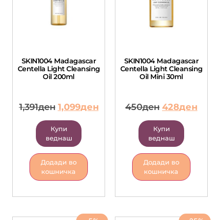
SKIN1004 Madagascar
SKIN1004 Madagascar
Centella Light Cleansing
Centella Light Cleansing
Oil 200ml
Oil Mini 30ml
1,391
ден
1,099
ден
450
ден
428
ден
Купи
Купи
веднаш
веднаш
Додади во
Додади во
кошничка
кошничка