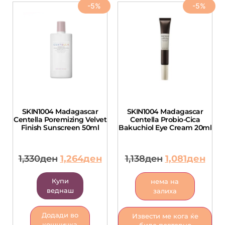
-5%
-5%
SKIN1004 Madagascar
SKIN1004 Madagascar
Centella Poremizing Velvet
Centella Probio-Cica
Finish Sunscreen 50ml
Bakuchiol Eye Cream 20ml
1,330
ден
1,264
ден
1,138
ден
1,081
ден
Купи
нема на
веднаш
залиха
Додади во
Извести ме кога ќе
кошничка