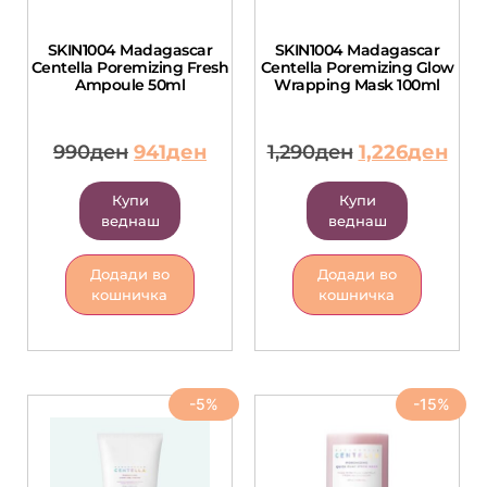
SKIN1004 Madagascar
SKIN1004 Madagascar
Centella Poremizing Fresh
Centella Poremizing Glow
Ampoule 50ml
Wrapping Mask 100ml
990
ден
941
ден
1,290
ден
1,226
ден
Купи
Купи
веднаш
веднаш
Додади во
Додади во
кошничка
кошничка
-5%
-15%