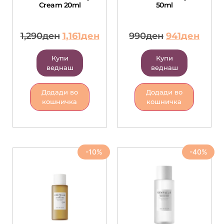
Cream 20ml
50ml
1,290
ден
1,161
ден
990
ден
941
ден
Купи
Купи
веднаш
веднаш
Додади во
Додади во
кошничка
кошничка
-10%
-40%