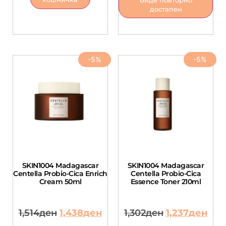
биде повторно
достапен
-5%
-5%
SKIN1004 Madagascar
SKIN1004 Madagascar
Centella Probio-Cica Enrich
Centella Probio-Cica
Cream 50ml
Essence Toner 210ml
1,514
ден
1,438
ден
1,302
ден
1,237
ден