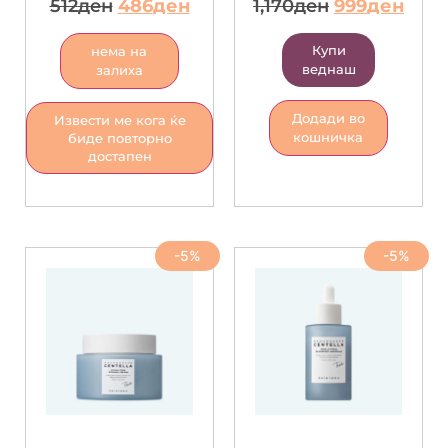
512
ден
486
ден
1,170
ден
999
ден
Купи
нема на
веднаш
залиха
Додади во
Извести ме кога ќе
кошничка
биде повторно
достапен
-5%
-5%