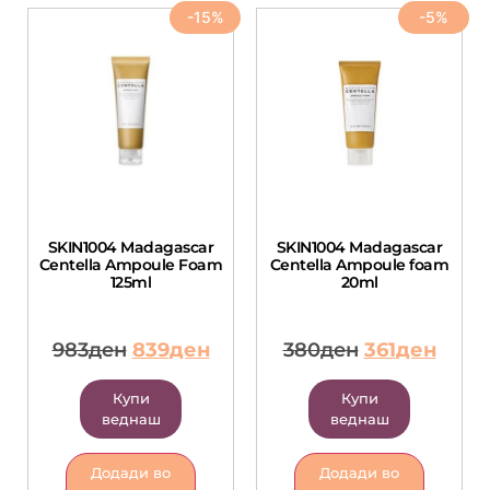
-15%
-5%
SKIN1004 Madagascar
SKIN1004 Madagascar
Centella Ampoule Foam
Centella Ampoule foam
125ml
20ml
983
ден
839
ден
380
ден
361
ден
Купи
Купи
веднаш
веднаш
Додади во
Додади во