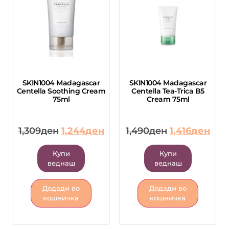
SKIN1004 Madagascar
SKIN1004 Madagascar
Centella Soothing Cream
Centella Tea-Trica B5
75ml
Cream 75ml
1,309
ден
1,244
ден
1,490
ден
1,416
ден
Купи
Купи
веднаш
веднаш
Додади во
Додади во
кошничка
кошничка