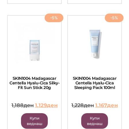
-5%
-5%
SKIN1004 Madagascar
SKIN1004 Madagascar
Centella Hyalu-Cica Silky-
Centella Hyalu-Cica
Fit Sun Stick 20g
Sleeping Pack 100ml
1,188
ден
1,129
ден
1,228
ден
1,167
ден
Купи
Купи
веднаш
веднаш