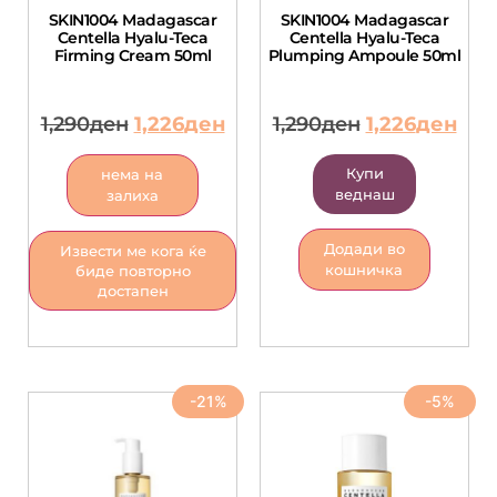
SKIN1004 Madagascar
SKIN1004 Madagascar
Centella Hyalu-Teca
Centella Hyalu-Teca
Firming Cream 50ml
Plumping Ampoule 50ml
1,290
ден
1,226
ден
1,290
ден
1,226
ден
Купи
нема на
веднаш
залиха
Додади во
Извести ме кога ќе
кошничка
биде повторно
достапен
-21%
-5%