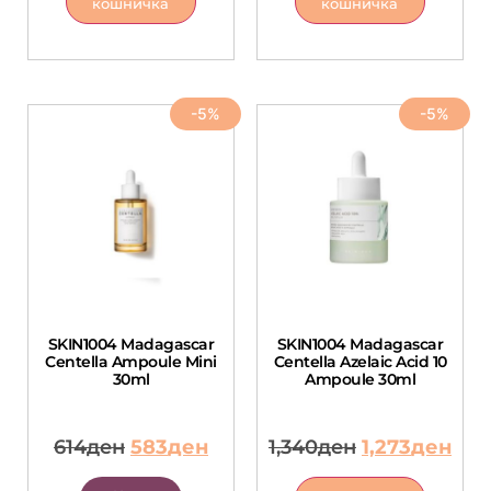
кошничка
кошничка
-5%
-5%
SKIN1004 Madagascar
SKIN1004 Madagascar
Centella Ampoule Mini
Centella Azelaic Acid 10
30ml
Ampoule 30ml
614
ден
583
ден
1,340
ден
1,273
ден