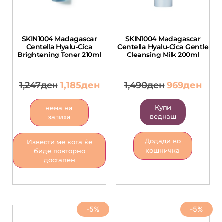
SKIN1004 Madagascar
SKIN1004 Madagascar
Centella Hyalu-Cica
Centella Hyalu-Cica Gentle
Brightening Toner 210ml
Cleansing Milk 200ml
1,247
ден
1,185
ден
1,490
ден
969
ден
Купи
нема на
веднаш
залиха
Додади во
Извести ме кога ќе
кошничка
биде повторно
достапен
-5%
-5%