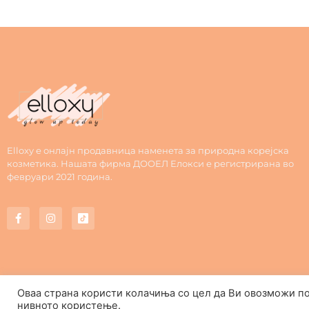
Elloxy е онлајн продавница наменета за природна корејска
козметика. Нашата фирма ДООЕЛ Елокси е регистрирана во
февруари 2021 година.
Оваа страна користи колачиња со цел да Ви овозможи п
нивното користење.