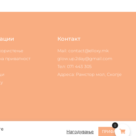
ации
Контакт
 користење
Mail: contact@elloxy.mk
на приватност
glow.up.2day@gmail.com
Тел: 071 443 305
ци
Адреса: Рамстор мол, Скопје
ty
0
те
Нагодување
ПРИФАЌАМ