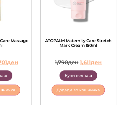
 Care Massage
ATOPALM Maternity Care Stretch
ml
Mark Cream 150ml
701
ден
1,790
ден
1,611
ден
наш
Купи веднаш
ошничка
Додади во кошничка