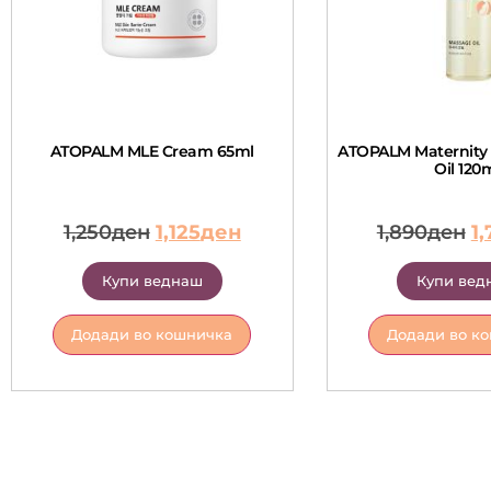
ATOPALM MLE Cream 65ml
ATOPALM Maternity
Oil 120
1,250
ден
1,125
ден
1,890
ден
1,
Купи веднаш
Купи вед
Додади во кошничка
Додади во к