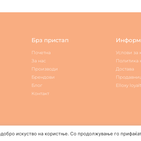
Брз пристап
Информ
Почетна
Услови за
За нас
Политика 
Производи
Достава
Брендови
Продавни
Блог
Elloxy loyal
Контакт
одобро искуство на користње. Со продолжување го прифаќа
Elloxy Cosmetic © All rights reserved