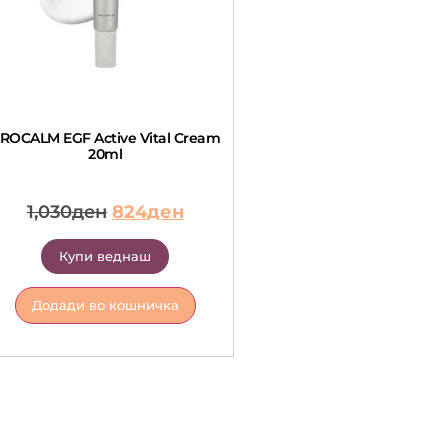
ROCALM EGF Active Vital Cream
20ml
1,030
ден
824
ден
Купи веднаш
Додади во кошничка