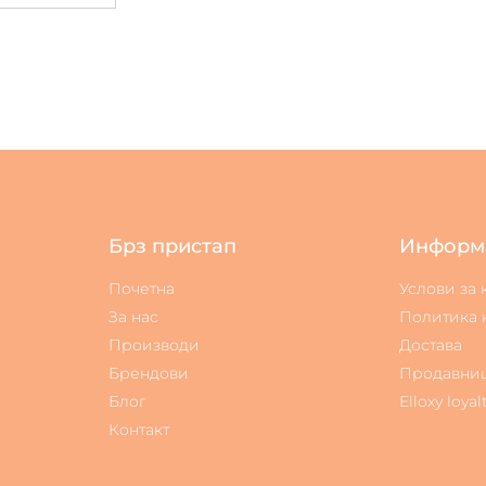
Брз пристап
Информ
Почетна
Услови за
За нас
Политика 
Производи
Достава
Брендови
Продавни
Блог
Elloxy loyal
Контакт