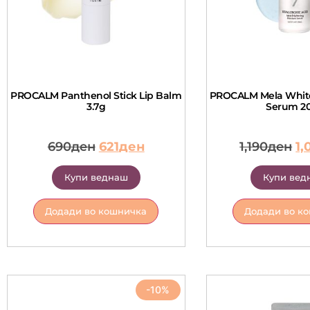
PROCALM Panthenol Stick Lip Balm
PROCALM Mela White
3.7g
Serum 2
690
ден
621
ден
1,190
ден
1,
Купи веднаш
Купи вед
Додади во кошничка
Додади во к
-10%