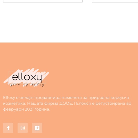
Elloxy е онлајн продавница наменета за природна корејска
козметика. Нашата фирма ДООЕЛ Елокси е регистрирана во
февруари 2021 година.