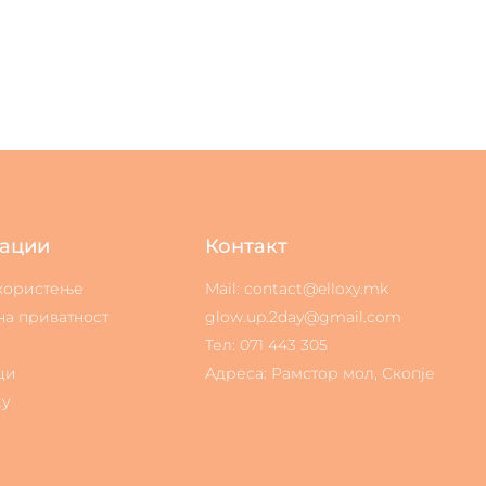
ации
Контакт
 користење
Mail: contact@elloxy.mk
на приватност
glow.up.2day@gmail.com
Тел: 071 443 305
ци
Адреса: Рамстор мол, Скопје
ty