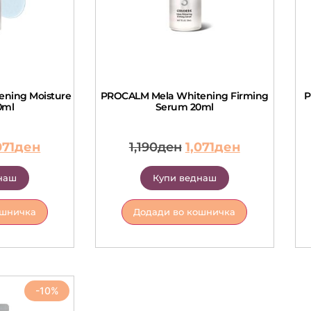
ning Moisture
PROCALM Mela Whitening Firming
P
0ml
Serum 20ml
071
ден
1,190
ден
1,071
ден
наш
Купи веднаш
ошничка
Додади во кошничка
-10%