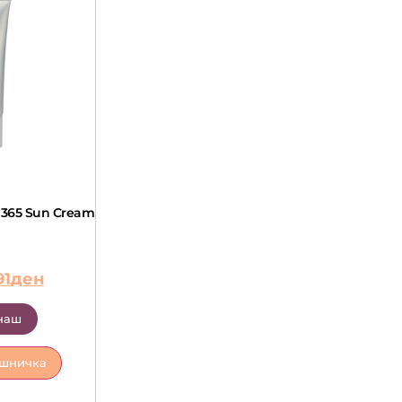
 365 Sun Cream
91
ден
наш
ошничка