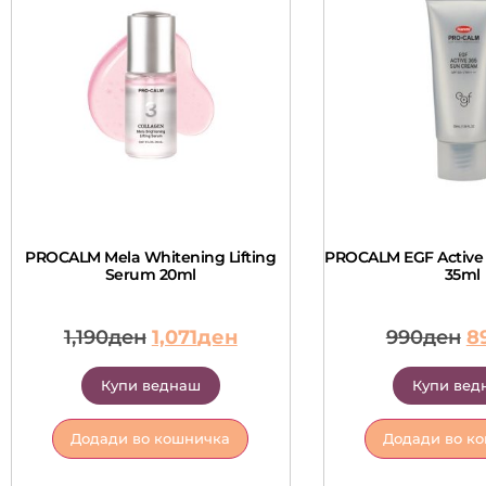
PROCALM Mela Whitening Lifting
PROCALM EGF Active
Serum 20ml
35ml
1,190
ден
1,071
ден
990
ден
8
Купи веднаш
Купи вед
Додади во кошничка
Додади во к