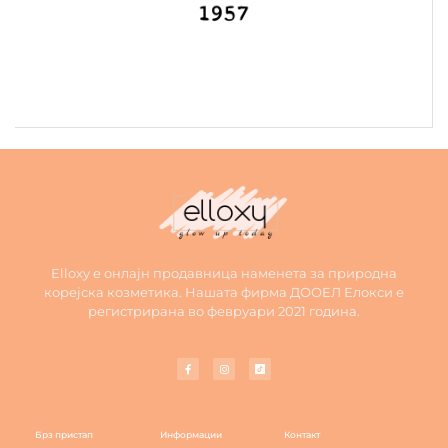
Elloxy е онлајн продавница наменета за природна
корејска козметика. Нашата фирма ДООЕЛ Елокси е
регистрирана во февруари 2021 година.
Брз пристап
Информации
Контакт