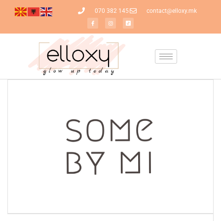
070 382 145
contact@elloxy.mk