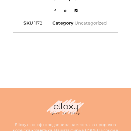
SKU
1172
Category
Uncategorized
Elloxy е онлајн продавница наменета за природна
корејска козметика. Нашата фирма ДООЕЛ Елокси е