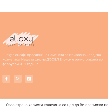
Elloxy е онлајн продавница наменета за природна корејска
козметика. Нашата фирма ДООЕЛ Елокси е регистрирана во
февруари 2021 година.
Оваа страна користи колачиња со цел да Ви овозможи п