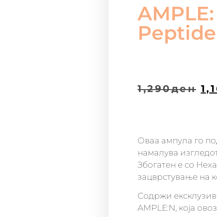
AMPLE: 
Peptid
1,290
ден
1,
Оваа ампула го по
намалува изгледот
Збогатен е со Hexa
зацврстување на 
Содржи ексклузив
AMPLE:N, која ово