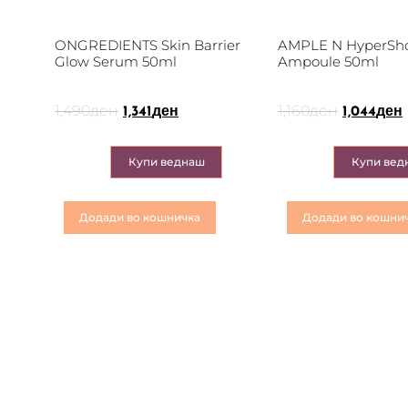
ONGREDIENTS Skin Barrier
AMPLE N HyperSho
Glow Serum 50ml
Ampoule 50ml
1,490
ден
1,160
ден
1,341
ден
1,044
ден
Купи веднаш
Купи вед
Додади во кошничка
Додади во кошни