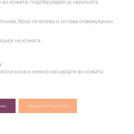
 во кожата, подобрувајќи ја нејзината
плива, брзо се впива и остава освежувачки
ација на кожата.
:
количина и нежно масирајте во кожата.
наш
Додади во кошничка