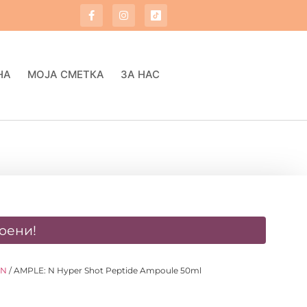
НА
МОЈА СМЕТКА
ЗА НАС
оени!
 N
/ AMPLE: N Hyper Shot Peptide Ampoule 50ml