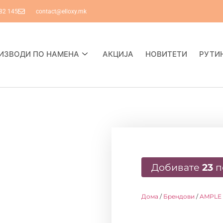
82 145
contact@elloxy.mk
ИЗВОДИ ПО НАМЕНА
АКЦИЈА
НОВИТЕТИ
РУТИ
Добивате
23
п
Дома
/
Брендови
/
AMPLE