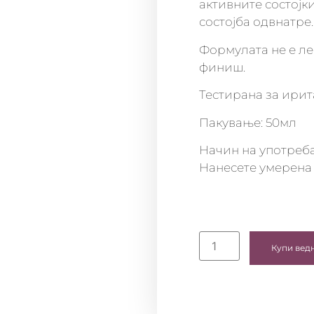
активните состојки
состојба одвнатре.
Формулата не е ле
финиш.
Тестирана за ирит
Пакување: 50мл
Начин на употреба
Нанесете умерена 
Купи вед