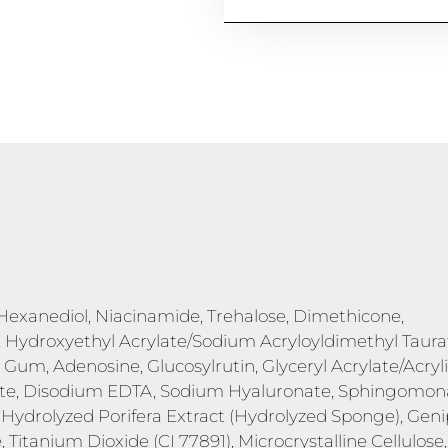
2-Hexanediol, Niacinamide, Trehalose, Dimethicone,
, Hydroxyethyl Acrylate/Sodium Acryloyldimethyl Taura
um, Adenosine, Glucosylrutin, Glyceryl Acrylate/Acryl
ate, Disodium EDTA, Sodium Hyaluronate, Sphingomon
 Hydrolyzed Porifera Extract (Hydrolyzed Sponge), Gen
 Titanium Dioxide (CI 77891), Microcrystalline Cellulose,