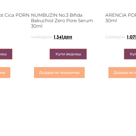
t Cica PDRN
NUMBUZIN No.3 Bifida
ARENCIA PDR
Bakuchiol Zero Pore Serum
30ml
30ml
1,490
ден
1,190
ден
1,341
ден
1,07
наш
Купи веднаш
Ку
чка
Додади во кошничка
Додади во 