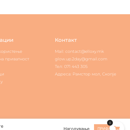
ации
Контакт
 користење
Mail: contact@elloxy.mk
на приватност
glow.up.2day@gmail.com
Тел: 071 443 305
ци
Адреса: Рамстор мол, Скопје
ty
0
те
Нагодување
ПРИФАЌАМ