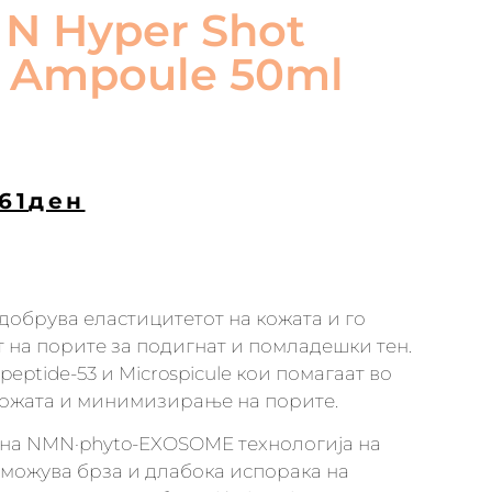
N Hyper Shot
e Ampoule 50ml
161
ден
добрува еластицитетот на кожата и го
 на порите за подигнат и помладешки тен.
peptide-53 и Microspicule кои помагаат во
кожата и минимизирање на порите.
на NMN·phyto-EXOSOME технологија на
зможува брза и длабока испорака на