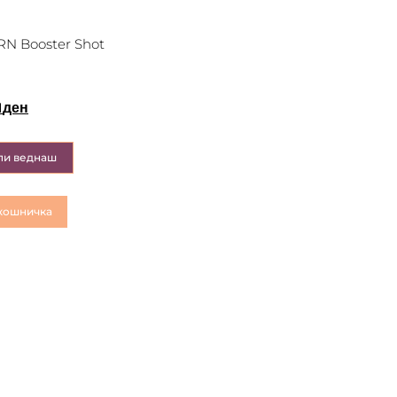
N Booster Shot
1
ден
пи веднаш
кошничка