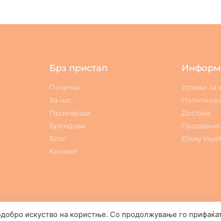
Брз пристап
Информ
Почетна
Услови за
За нас
Политика 
Производи
Достава
Брендови
Продавни
Блог
Elloxy loyal
Контакт
одобро искуство на користње. Со продолжување го прифаќа
Elloxy Cosmetic © All rights reserved