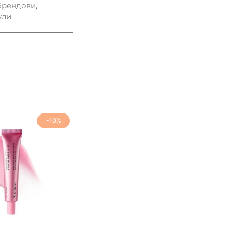
Брендови
,
ули
-10%