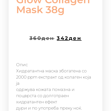
Mask 38g
360
ден
342
ден
Опис
Хидратантна маска збогатена со
2000 ppm екстракт од колаген која
ја
одржува кожата помазна и
поцврста со долготраен
хидратантен ефект
дури и по употреба преку ноќ.