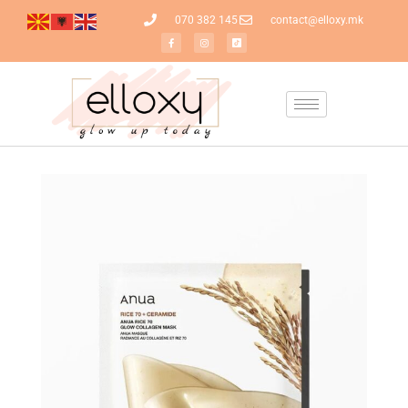
070 382 145
contact@elloxy.mk