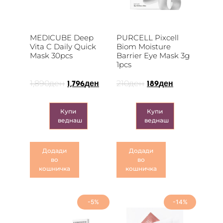
MEDICUBE Deep
PURCELL Pixcell
Vita C Daily Quick
Biom Moisture
Mask 30pcs
Barrier Eye Mask 3g
1pcs
1,890
ден
210
ден
1,796
ден
189
ден
Купи
Купи
веднаш
веднаш
Додади
Додади
во
во
кошничка
кошничка
-5%
-14%