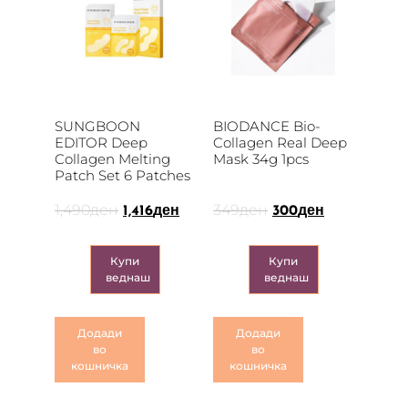
SUNGBOON
BIODANCE Bio-
EDITOR Deep
Collagen Real Deep
Collagen Melting
Mask 34g 1pcs
Patch Set 6 Patches
1,490
ден
349
ден
1,416
ден
300
ден
Купи
Купи
веднаш
веднаш
Додади
Додади
во
во
кошничка
кошничка