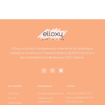
Elloxy е онлајн продавница наменета за природна
корејска козметика. Нашата фирма ДООЕЛ Елокси е
регистрирана во февруари 2021 година.
Брз пристап
Информации
Контакт
Почетна
Услови за користење
Mail: contact@elloxy.mk
glow.up.2day@gmail.com
За нас
Политика на
приватност
Тел: 071 443 305
Производи