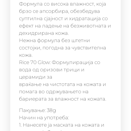
Формула со висока влажност, која
брзо се апсорбира, обезбедува
суптилна сјајност и хидратација со
ефект на ладење на безживотната и
дехидрирана кожа.
Нежна формула без штетни
состојки, погодна за чувствителна
кожа.
Rice 70 Glow: Формулирација со
вода од оризови трици и
церамиди за
враќање на чистотата на кожата и
помага во одржувањето на
бариерата за влажност на кожата.
Пакување: 38g
Начин на употреба:
1. Нанесете ја маската на кожата и