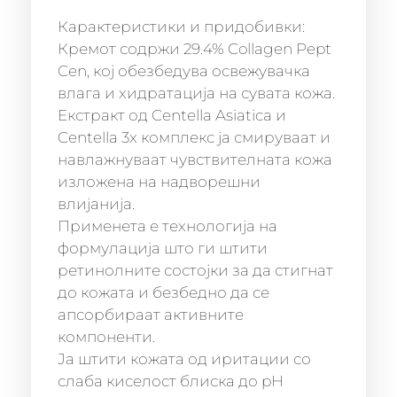
Карактеристики и придобивки:
Кремот содржи 29.4% Collagen Pept
Cen, кој обезбедува освежувачка
влага и хидратација на сувата кожа.
Екстракт од Centella Asiatica и
Centella 3x комплекс ја смируваат и
навлажнуваат чувствителната кожа
изложена на надворешни
влијанија.
Применета е технологија на
формулација што ги штити
ретинолните состојки за да стигнат
до кожата и безбедно да се
апсорбираат активните
компоненти.
Ја штити кожата од иритации со
слаба киселост блиска до pH