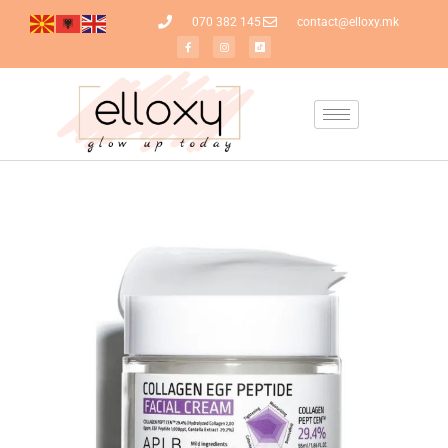
070 382 145
contact@elloxy.mk