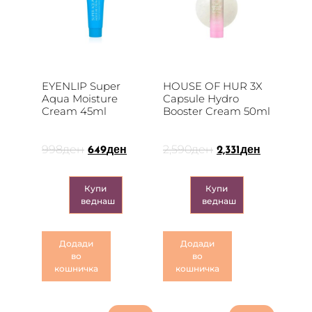
EYENLIP Super
HOUSE OF HUR 3X
Aqua Moisture
Capsule Hydro
Cream 45ml
Booster Cream 50ml
998
ден
2,590
ден
649
ден
2,331
ден
Купи
Купи
веднаш
веднаш
Додади
Додади
во
во
кошничка
кошничка