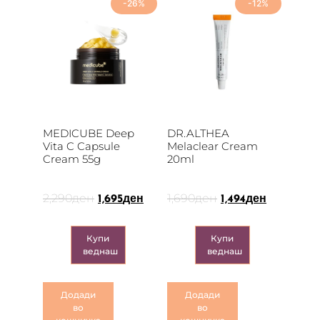
-26%
-12%
MEDICUBE Deep
DR.ALTHEA
Vita C Capsule
Melaclear Cream
Cream 55g
20ml
2,290
ден
1,690
ден
1,695
ден
1,494
ден
Купи
Купи
веднаш
веднаш
Додади
Додади
во
во