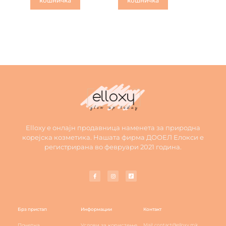
кошничка
кошничка
Elloxy е онлајн продавница наменета за природна
корејска козметика. Нашата фирма ДООЕЛ Елокси е
регистрирана во февруари 2021 година.
Брз пристап
Информации
Контакт
Почетна
Услови за користење
Mail: contact@elloxy.mk