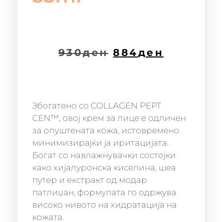
930
ден
884
ден
Збогатено со COLLAGEN PEPT
CEN™, овој крем за лице е одличен
за опуштената кожа, истовремено
минимизирајќи ја иритацијата.
Богат со навлажнувачки состојки
како хијалуронска киселина, шеа
путер и екстракт од модар
патлиџан, формулата го одржува
високо нивото на хидратација на
кожата.