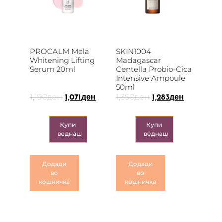
PROCALM Mela
SKIN1004
Whitening Lifting
Madagascar
Serum 20ml
Centella Probio-Cica
Intensive Ampoule
50ml
1,190
ден
1,350
ден
1,071
ден
1,283
ден
Купи
Купи
веднаш
веднаш
Додади
Додади
во
во
кошничка
кошничка