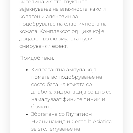
киселина и бета-глукан за
зајакнување на влажноста, како и
колаген и аденозин за
подобрување на еластичноста на
кожата. Комплексот од цика кој е
додаден во формулата нуди
смирувачки ефект.
Придобивки:
Хидратантна ампула која
помага во подобрување на
состојбата на кожата со
длабока хидратација со што се
намалуваат фините линии и
брчките.
Збогатена со Глутатион
Ниацинамид и Centella Asiatica
за зголемување на