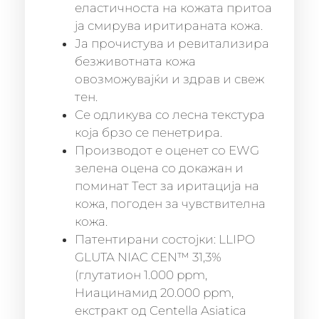
еластичноста на кожата притоа
ја смирува иритираната кожа.
Ја прочистува и ревитализира
безживотната кожа
овозможувајќи и здрав и свеж
тен.
Се одликува со лесна текстура
која брзо се пенетрира.
Производот е оценет со EWG
зелена оцена со докажан и
поминат Тест за иритација на
кожа, погоден за чувствителна
кожа.
Патентирани состојки: LLIPO
GLUTA NIAC CEN™ 31,3%
(глутатион 1.000 ppm,
Ниацинамид 20.000 ppm,
екстракт од Centella Asiatica