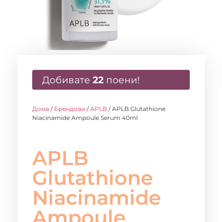
Добивате
22
поени!
Дома
/
Брендови
/
APLB
/ APLB Glutathione
Niacinamide Ampoule Serum 40ml
APLB
Glutathione
Niacinamide
Ampoule