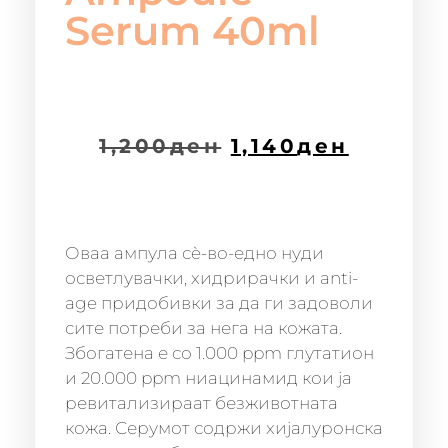
Serum 40ml
1,200
ден
1,140
ден
Оваа ампула сè-во-едно нуди
осветлувачки, хидрирачки и anti-
age придобивки за да ги задоволи
сите потреби за нега на кожата.
Збогатена е со 1.000 ppm глутатион
и 20.000 ppm ниацинамид кои ја
ревитализираат безживотната
кожа. Серумот содржи хијалуронска