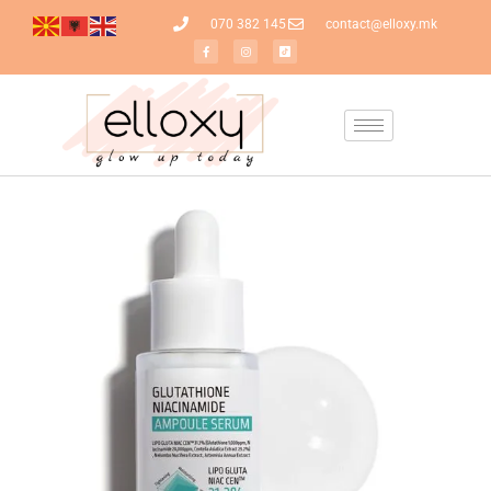
070 382 145
contact@elloxy.mk