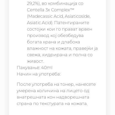
29,2%), во комбинација со
Centella 3x Complex™
(Madecassic Acid, Asiaticoside,
Asiatic Acid). Патентираните
состојки кои го прават врвен
производ кој обезбедува
богатa храна и длабока
влажност на кожата, правејќи ја
свежа, хидрирана и полна со
живост.
Пакување: 40ml
Начин на употреба:
После употреба на тонер, нанесете
умерена количина на лицето од
внатрешната кон надворешната
страна по текстурата на кожата.