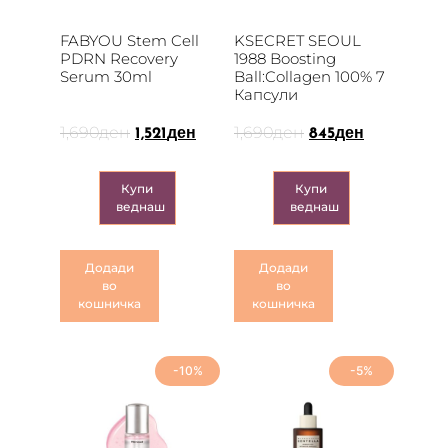
FABYOU Stem Cell
KSECRET SEOUL
PDRN Recovery
1988 Boosting
Serum 30ml
Ball:Collagen 100% 7
Капсули
1,690
ден
1,690
ден
1,521
ден
845
ден
Купи
Купи
веднаш
веднаш
Додади
Додади
во
во
кошничка
кошничка
-10%
-5%