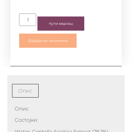
Купи веднаш
Додади во кошничка
Опис
Опис
Состојки:
Water, Centella Asiatica Extract (29.2%),