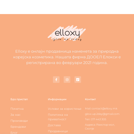
Elloxy е онлајн продавница наменета за природна
корејска козметика. Нашата фирма ДООЕЛ Елокси е
регистрирана во февруари 2021 година.
Брз пристап
Информации
Контакт
Почетна
Услови за користење
Mail: contact@elloxy.mk
glow.up.2day@gmail.com
За нас
Политика на
приватност
Тел: 071 443 305
Производи
Адреса: Рамстор мол,
Достава
Брендови
Скопје
Продавници
Блог