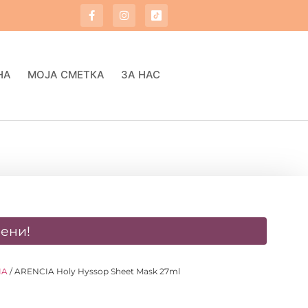
НА
МОЈА СМЕТКА
ЗА НАС
ени!
IA
/ ARENCIA Holy Hyssop Sheet Mask 27ml