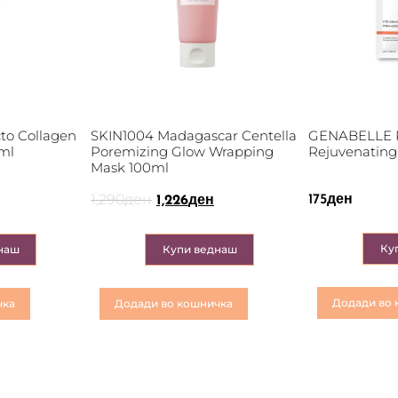
to Collagen
SKIN1004 Madagascar Centella
GENABELLE
ml
Poremizing Glow Wrapping
Rejuvenating
Mask 100ml
1,290
ден
175
ден
1,226
ден
Ку
наш
Купи веднаш
Додади во 
чка
Додади во кошничка