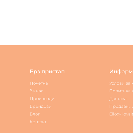
Брз пристап
Информ
Почетна
Услови за
За нас
Политика 
Производи
Достава
Брендови
Продавни
Блог
Elloxy loyal
Контакт