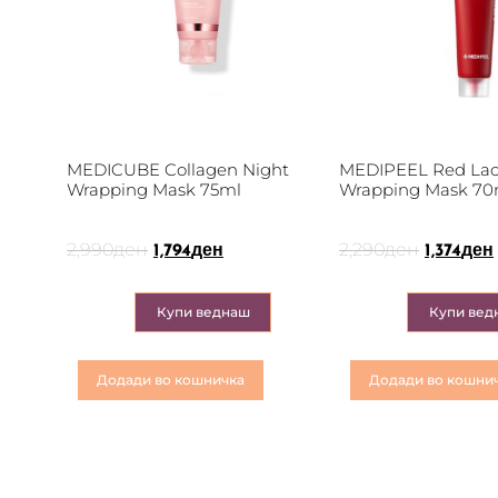
MEDICUBE Collagen Night
MEDIPEEL Red Lac
Wrapping Mask 75ml
Wrapping Mask 70
2,990
ден
2,290
ден
1,794
ден
1,374
ден
Купи веднаш
Купи вед
Додади во кошничка
Додади во кошни