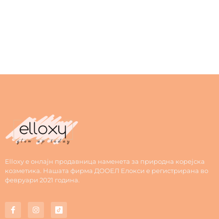
Elloxy е онлајн продавница наменета за природна корејска
козметика. Нашата фирма ДООЕЛ Елокси е регистрирана во
февруари 2021 година.