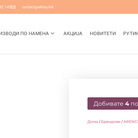
82 145
contact@elloxy.mk
ИЗВОДИ ПО НАМЕНА
АКЦИЈА
НОВИТЕТИ
РУТИ
Добивате
4
по
Дома
/
Брендови
/
ARENC