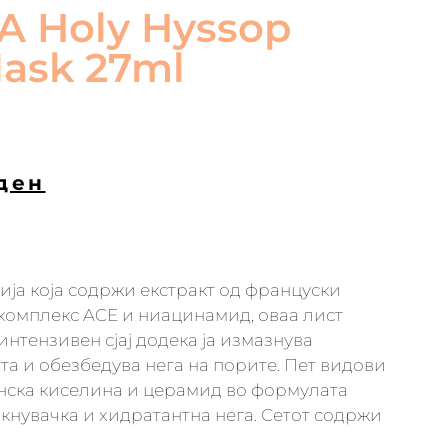
A Holy Hyssop
ask 27ml
ден
ија која содржи екстракт од француски
комплекс ACE и ниацинамид, оваа лист
интензивен сјај додека ја измазнува
ата и обезбедува нега на порите. Пет видови
онска киселина и церамид во формулата
јакнувачка и хидратантна нега. Сетот содржи