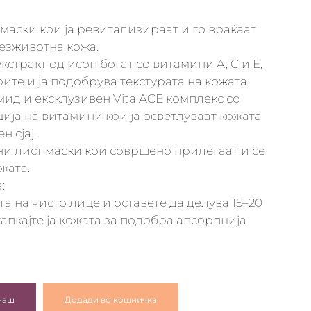
маски кои ја ревитализираат и го враќаат
 безживотна кожа.
стракт од исоп богат со витамини A, C и E,
рите и ја подобрува текстурата на кожата.
д и ексклузивен Vita ACE комплекс со
ија на витамини кои ја осветлуваат кожата
н сјај.
и лист маски кои совршено прилегаат и се
жата.
:
та на чисто лице и оставете да делува 15–20
апкајте ја кожата за подобра апсорпција.
наш
Додади во кошничка