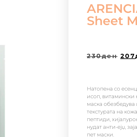
ARENCI
Sheet M
230
ден
207
Натопена со есенц
исоп, витамински 
маска обезбедува 
текстурата на кож
пептиди, хијалур
нудат анти-ејџ, за
пет маски.