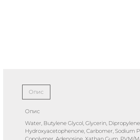
Опис
Опис
Water, Butylene Glycol, Glycerin, Dipropylene
Hydroxyacetophenone, Carbomer, Sodium Poly
Copolymer, Adenosine, Xathan Gum, PVM/MA 