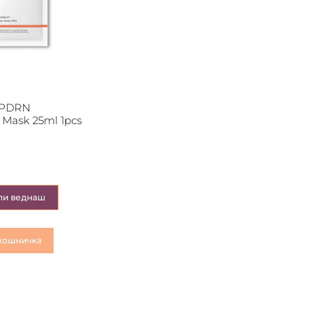
 PDRN
 Mask 25ml 1pcs
пи веднаш
кошничка