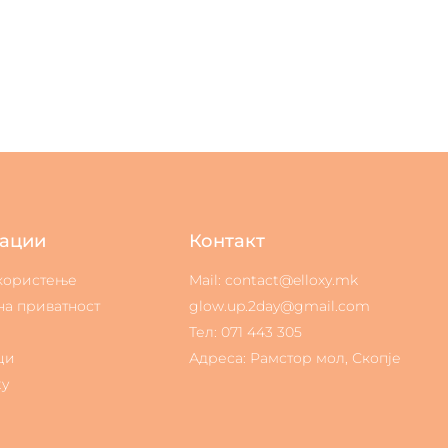
ации
Контакт
 користење
Mail: contact@elloxy.mk
на приватност
glow.up.2day@gmail.com
Тел: 071 443 305
ци
Адреса: Рамстор мол, Скопје
ty