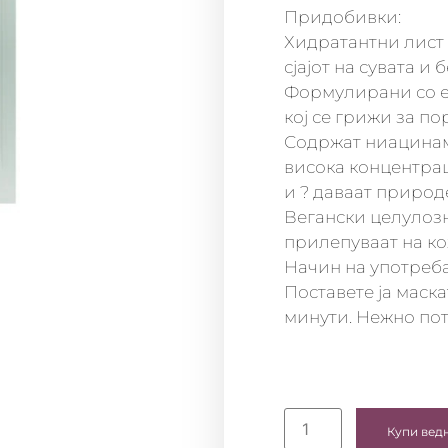
Придобивки:
Хидратантни лист 
сјајот на сувата и
Формулирани со ек
кој се грижи за по
Содржат ниацинами
висока концентрац
и ? даваат природе
Вегански целулозн
прилепуваат на ко
Начин на употреба
Поставете ја маска
минути. Нежно пот
Купи вед