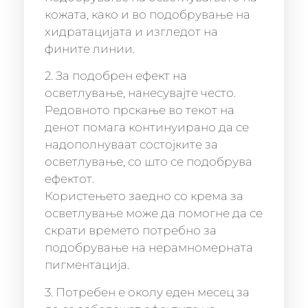
кожата, како и во подобрување на
хидратацијата и изгледот на
фините линии.
2. За подобрен ефект на
осветлување, нанесувајте често.
Редовното прскање во текот на
денот помага континуирано да се
надополнуваат состојките за
осветлување, со што се подобрува
ефектот.
Користењето заедно со крема за
осветлување може да помогне да се
скрати времето потребно за
подобрување на нерамномерната
пигментација.
3. Потребен е околу еден месец за