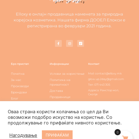
Elloxy е онлајн продавница наменета за природна
корејска козметика. Нашата фирма ДООЕЛ Елокси е
регистрирана во февруари 2021 година.
Брз пристап
Информации
Контакт
Почетна
Услови за користење
Mail: contact@elloxy.mk
glow.up.2day@gmail.com
За нас
Политика на
приватност
Тел: 071 443 305
Производи
Адреса: Рамстор мол,
Достава
Брендови
Скопје
Продавници
Блог
Elloxy loyalty
Контакт
Оваа страна користи колачиња со цел да Ви
овозможи подобро искуство на користње. Со
продолжување го прифаќате нивното користење.
Elloxy Cosmetic © All rights reserved
0
Нагодување
ПРИФАЌАМ