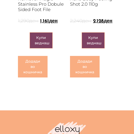
Stainless Pro Dobule
Shot 2.0 110g
Sided Foot File
1,290
ден
2,240
ден
1,161
ден
2,128
ден
Купи
Купи
веднаш
веднаш
Додади
Додади
во
во
кошничка
кошничка