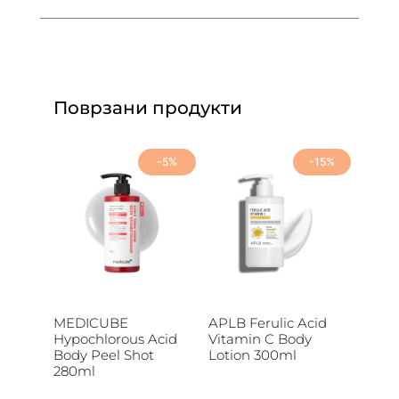
Поврзани продукти
-5%
-15%
MEDICUBE
APLB Ferulic Acid
Hypochlorous Acid
Vitamin C Body
Body Peel Shot
Lotion 300ml
280ml