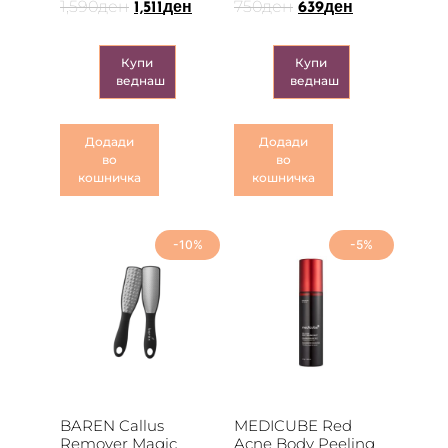
1,590
ден
750
ден
1,511
ден
639
ден
Купи
Купи
веднаш
веднаш
Додади
Додади
во
во
кошничка
кошничка
-10%
-5%
BAREN Callus
MEDICUBE Red
Remover Magic
Acne Body Peeling