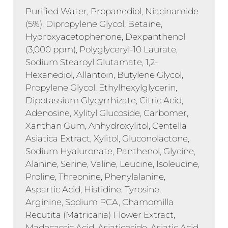
Purified Water, Propanediol, Niacinamide
(5%), Dipropylene Glycol, Betaine,
Hydroxyacetophenone, Dexpanthenol
(3,000 ppm), Polyglyceryl-10 Laurate,
Sodium Stearoyl Glutamate, 1,2-
Hexanediol, Allantoin, Butylene Glycol,
Propylene Glycol, Ethylhexylglycerin,
Dipotassium Glycyrrhizate, Citric Acid,
Adenosine, Xylityl Glucoside, Carbomer,
Xanthan Gum, Anhydroxylitol, Centella
Asiatica Extract, Xylitol, Gluconolactone,
Sodium Hyaluronate, Panthenol, Glycine,
Alanine, Serine, Valine, Leucine, Isoleucine,
Proline, Threonine, Phenylalanine,
Aspartic Acid, Histidine, Tyrosine,
Arginine, Sodium PCA, Chamomilla
Recutita (Matricaria) Flower Extract,
Madecassic Acid, Asiaticoside, Asiatic Acid,