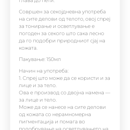
глава до пети.
Совршен за секојдневна употреба
на сите делови од телото, овој спреј
за тонирање и осветлување е
погоден за секого што сака лесно
да го подобри природниот сјај на
кожата.
Пакување: 150мл
Начин на употреба:
1. Спреј што може да се користи и за
лице и за тело.
Ова е производ со двојна намена —
за лице и тело.
Може да се нанесе на сите делови
од кожата со нерамномерна
пигментација и помага во
подобрување на осветлувањето на