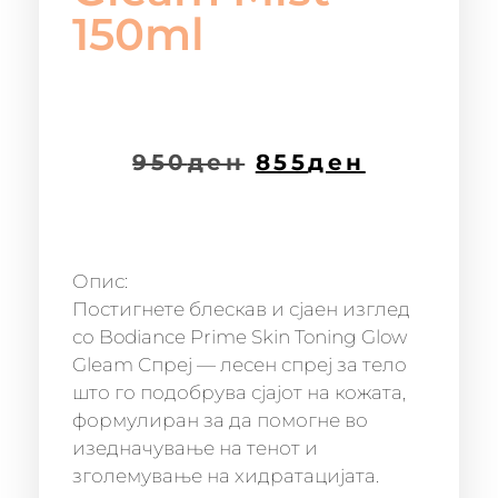
150ml
950
ден
855
ден
Опис:
Постигнете блескав и сјаен изглед
со Bodiance Prime Skin Toning Glow
Gleam Спреј — лесен спреј за тело
што го подобрува сјајот на кожата,
формулиран за да помогне во
изедначување на тенот и
зголемување на хидратацијата.