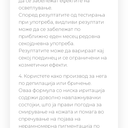
да се забележат ефектите на
осветлување.
Според резултатите од тестирања
при употреба, видливи резултати
може да се забележат по
приближно еден месец редовна
секојдневна употреба.
Резултатите може да варираат кај
секој поединец и се ограничени на
козметички ефекти.
4. Користете како производ за нега
по депилација или бричење.
Оваа формула со ниска иритација
содржи доволно навлажнувачки
состојки, што ја прави погодна за
смирување на кожата и помага во
спречување на појава на
нерамномерна пигментација по