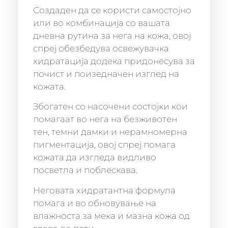
Создаден да се користи самостојно
или во комбинација со вашата
дневна рутина за нега на кожа, овој
спреј обезбедува освежувачка
хидратација додека придонесува за
почист и поизедначен изглед на
кожата.
Збогатен со насочени состојки кои
помагаат во нега на безживотен
тен, темни дамки и нерамномерна
пигментација, овој спреј помага
кожата да изгледа видливо
посветла и поблескава.
Неговата хидратантна формула
помага и во обновување на
влажноста за мека и мазна кожа од