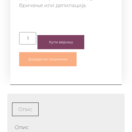
бричење или депилација.
Купи веднаш
Додади во кошничка
Опис
Опис