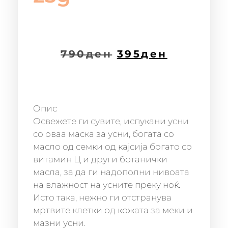
790
ден
395
ден
Опис
Освежете ги сувите, испукани усни
со оваа маска за усни, богата со
масло од семки од кајсија богато со
витамин Ц и други ботанички
масла, за да ги надополни нивоата
на влажност на усните преку ноќ.
Исто така, нежно ги отстранува
мртвите клетки од кожата за меки и
мазни усни.