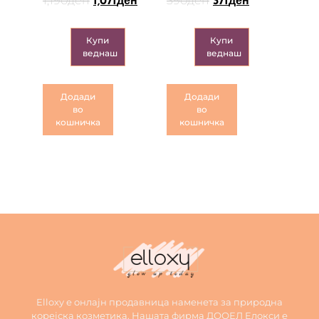
1,190
ден
390
ден
1,071
ден
371
ден
Купи
Купи
веднаш
веднаш
Додади
Додади
во
во
кошничка
кошничка
Elloxy е онлајн продавница наменета за природна
корејска козметика. Нашата фирма ДООЕЛ Елокси е