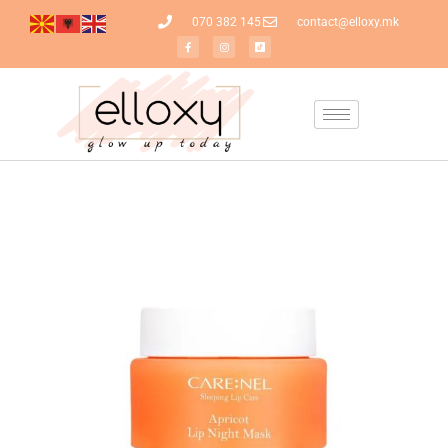
070 382 145
contact@elloxy.mk