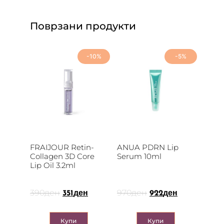
Поврзани продукти
-10%
-5%
FRAIJOUR Retin-
ANUA PDRN Lip
Collagen 3D Core
Serum 10ml
Lip Oil 3.2ml
390
ден
970
ден
351
ден
922
ден
Купи
Купи