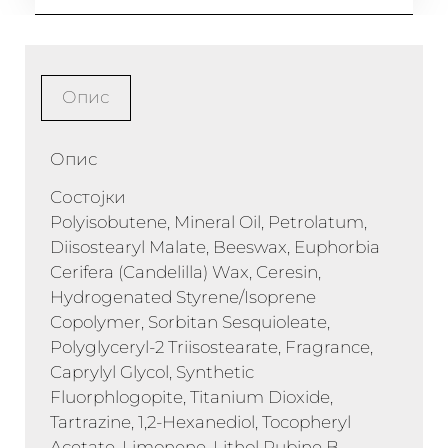
Опис
Опис
Состојки
Polyisobutene, Mineral Oil, Petrolatum,
Diisostearyl Malate, Beeswax, Euphorbia
Cerifera (Candelilla) Wax, Ceresin,
Hydrogenated Styrene/Isoprene
Copolymer, Sorbitan Sesquioleate,
Polyglyceryl-2 Triisostearate, Fragrance,
Caprylyl Glycol, Synthetic
Fluorphlogopite, Titanium Dioxide,
Tartrazine, 1,2-Hexanediol, Tocopheryl
Acetate, Limonene, Lithol Rubine B,