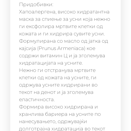
Придобивки:
Хапоалергена, високо хидратантна
маска за спиење за усни која нежно
ги ексфолира мртвите клетки од
кожата и ги хидрира сувите усни.
Формулирана со масло од јатка од
кајсија (Prunus Armeniaca) кое
содржи витамин Ц и ја зголемува
хидратацијата на усните.
Нежно ги отстранува мртвите
клетки од кожата на усните, ги
одржува усните хидрирани во
текот на денот и ја зголемува
еластичноста.
Формира високо хидрирана и
хранлива бариера на усните по
нанесувањето, одржувајќи
долготрајна хидратација во текот