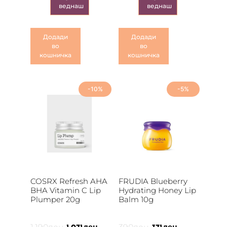
веднаш
веднаш
Додади
Додади
во
во
кошничка
кошничка
-10%
-5%
COSRX Refresh AHA
FRUDIA Blueberry
BHA Vitamin C Lip
Hydrating Honey Lip
Plumper 20g
Balm 10g