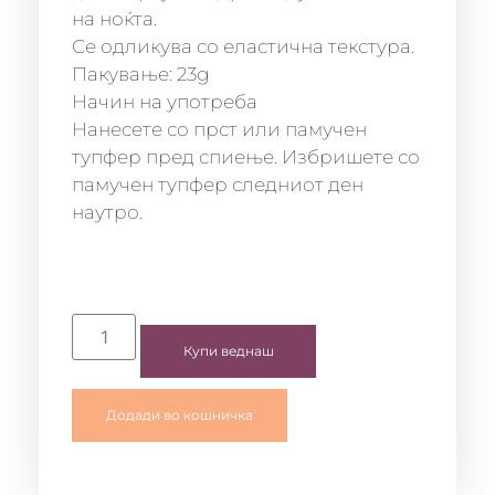
на ноќта.
Се одликува со еластична текстура.
Пакување: 23g
Начин на употреба
Нанесете со прст или памучен
тупфер пред спиење. Избришете со
памучен тупфер следниот ден
наутро.
Купи веднаш
Додади во кошничка