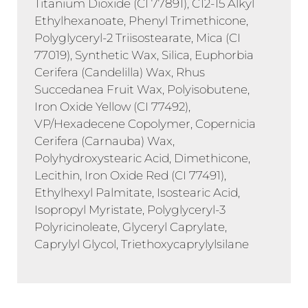
Titanium Dioxide (CI 77891), C12-15 Alkyl
Ethylhexanoate, Phenyl Trimethicone,
Polyglyceryl-2 Triisostearate, Mica (CI
77019), Synthetic Wax, Silica, Euphorbia
Cerifera (Candelilla) Wax, Rhus
Succedanea Fruit Wax, Polyisobutene,
Iron Oxide Yellow (CI 77492),
VP/Hexadecene Copolymer, Copernicia
Cerifera (Carnauba) Wax,
Polyhydroxystearic Acid, Dimethicone,
Lecithin, Iron Oxide Red (CI 77491),
Ethylhexyl Palmitate, Isostearic Acid,
Isopropyl Myristate, Polyglyceryl-3
Polyricinoleate, Glyceryl Caprylate,
Caprylyl Glycol, Triethoxycaprylylsilane