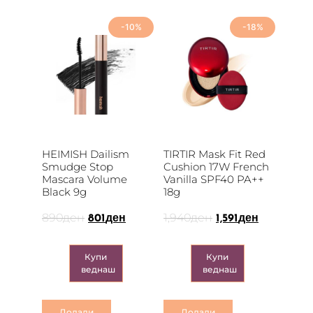
-10%
-18%
HEIMISH Dailism
TIRTIR Mask Fit Red
Smudge Stop
Cushion 17W French
Mascara Volume
Vanilla SPF40 PA++
Black 9g
18g
890
ден
1,940
ден
801
ден
1,591
ден
Купи
Купи
веднаш
веднаш
Додади
Додади