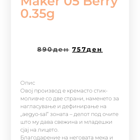
Maker 05 Berry
0.35g
890
ден
757
ден
Опис
Овој производ е кремасто стик-
моливче со две страни, наменето за
нагласување и дефинирање на
„aegyo-sal“ зоната – делот под очите
што му дава свежина и младешки
сјај на лицето.
Благодарение на неговата мека и