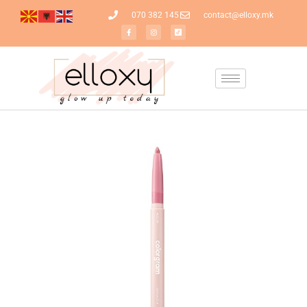
070 382 145
contact@elloxy.mk