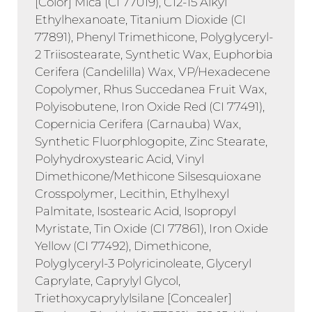
[Color] Mica (CI 77019), C12-15 Alkyl
Ethylhexanoate, Titanium Dioxide (CI
77891), Phenyl Trimethicone, Polyglyceryl-
2 Triisostearate, Synthetic Wax, Euphorbia
Cerifera (Candelilla) Wax, VP/Hexadecene
Copolymer, Rhus Succedanea Fruit Wax,
Polyisobutene, Iron Oxide Red (CI 77491),
Copernicia Cerifera (Carnauba) Wax,
Synthetic Fluorphlogopite, Zinc Stearate,
Polyhydroxystearic Acid, Vinyl
Dimethicone/Methicone Silsesquioxane
Crosspolymer, Lecithin, Ethylhexyl
Palmitate, Isostearic Acid, Isopropyl
Myristate, Tin Oxide (CI 77861), Iron Oxide
Yellow (CI 77492), Dimethicone,
Polyglyceryl-3 Polyricinoleate, Glyceryl
Caprylate, Caprylyl Glycol,
Triethoxycaprylylsilane [Concealer]