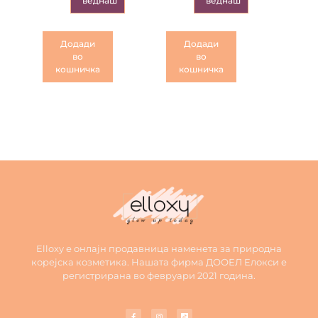
веднаш
веднаш
Додади
Додади
во
во
кошничка
кошничка
Elloxy е онлајн продавница наменета за природна
корејска козметика. Нашата фирма ДООЕЛ Елокси е
регистрирана во февруари 2021 година.