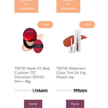
во
во
кошничка
кошничка
-10%
-10%
TIRTIR Mask Fit Red
TIRTIR Waterism
Cushion 17C
Glow Tint 04 Fig
Porcelain SPF40
Peach 4g
PA++ 18g
1,940
ден
1,100
ден
1,746
ден
990
ден
Купи
Купи