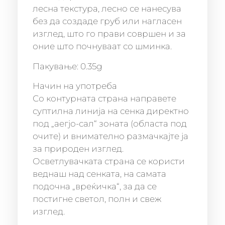
лесна текстура, лесно се нанесува
без да создаде груб или нагласен
изглед, што го прави совршен и за
оние што почнуваат со шминка.
Пакување: 0.35g
Начин на употреба
Со контурната страна направете
суптилна линија на сенка директно
под „аегјо-сал“ зоната (областа под
очите) и внимателно размачкајте ја
за природен изглед.
Осветлувачката страна се користи
веднаш над сенката, на самата
подочна „вреќичка“, за да се
постигне светол, полн и свеж
изглед.