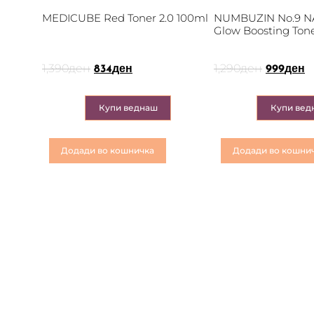
MEDICUBE Red Toner 2.0 100ml
NUMBUZIN No.9 
Glow Boosting Ton
1,390
ден
1,290
ден
834
ден
999
ден
Купи веднаш
Купи вед
Додади во кошничка
Додади во кошни