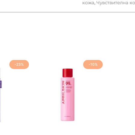
кожа
,
Чувствителна к
-23%
-10%