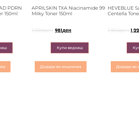
NAD PDRN
APRILSKIN TXA Niacinamide 99
HEVEBLUE Sa
er 150ml
Milky Toner 150ml
Centella Ton
1,090
ден
1,360
ден
981
ден
1,2
наш
Купи веднаш
Ку
чка
Додади во кошничка
Додади во 