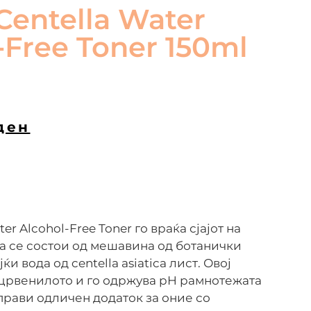
entella Water
-Free Toner 150ml
ден
er Alcohol-Free Toner го враќа сјајот на
а се состои од мешавина од ботанички
ќи вода од centella asiatica лист. Овој
 црвенилото и го одржува pH рамнотежата
 прави одличен додаток за оние со