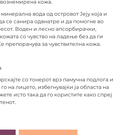
 вознемирена кожа.
 минерална вода од островот Јеју која и
да се санира одвнатре и да помогне во
ресот. Воден и лесно апсорбирачки,
 кожата со чувство на ладење без да ги
е препорачува за чувствителна кожа.
а
рскајте со тонерот врз памучна подлога и
о на лицето, избегнувајќи ја областа на
жете исто така да го користите како спреј
тенот.