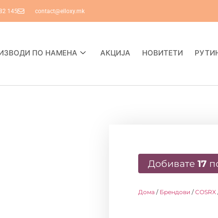
82 145
contact@elloxy.mk
ИЗВОДИ ПО НАМЕНА
АКЦИЈА
НОВИТЕТИ
РУТИ
Добивате
17
п
Дома
/
Брендови
/
COSRX