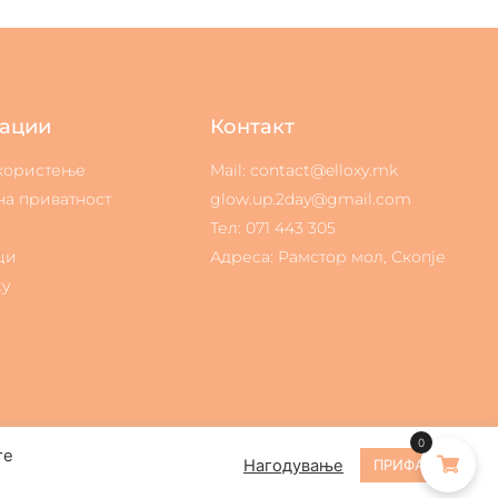
ации
Контакт
 користење
Mail: contact@elloxy.mk
на приватност
glow.up.2day@gmail.com
Тел: 071 443 305
ци
Адреса: Рамстор мол, Скопје
ty
0
те
Нагодување
ПРИФАЌАМ