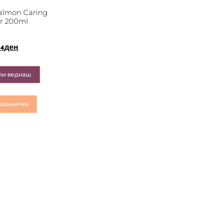
lmon Caring
er 200ml
24
ден
пи веднаш
кошничка