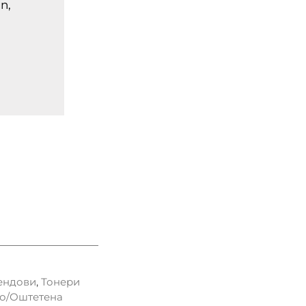
n,
ендови
,
Тонери
о/Оштетена