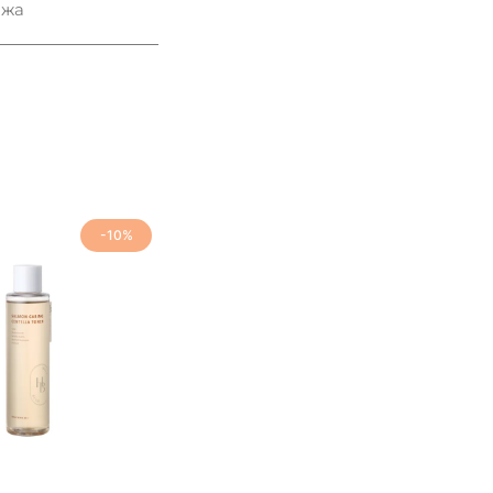
ожа
-10%