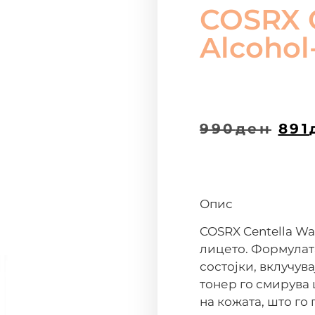
COSRX C
Alcohol
990
ден
891
Опис
COSRX Centella Wat
лицето. Формулат
состојки, вклучувај
тонер го смирува
на кожата, што го