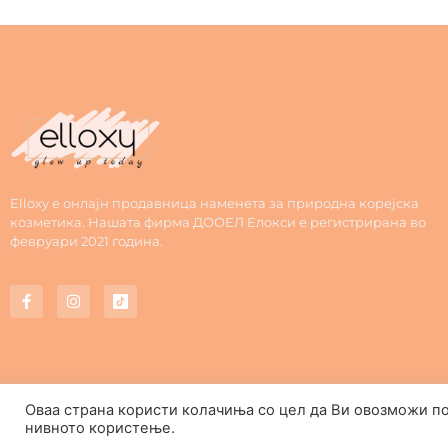
Elloxy е онлајн продавница наменета за природна корејска
козметика. Нашата фирма ДООЕЛ Елокси е регистрирана во
февруари 2021 година.
Оваа страна користи колачиња со цел да Ви овозможи п
нивното користење.