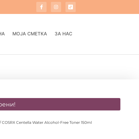
НА
МОЈА СМЕТКА
ЗА НАС
оени!
/ COSRX Centella Water Alcohol-Free Toner 150ml