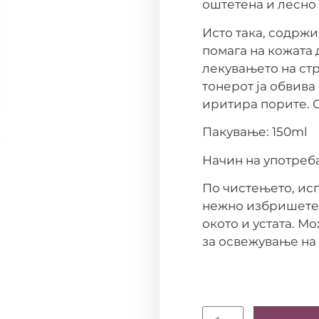
оштетена и лесно
Исто така, содржи
помага на кожата 
лекувањето на ст
тонерот ја обвива
иритира порите. С
Пакување: 150ml
Начин на употреб
По чистењето, исп
нежно избришете г
окото и устата. Мо
за освежување на 