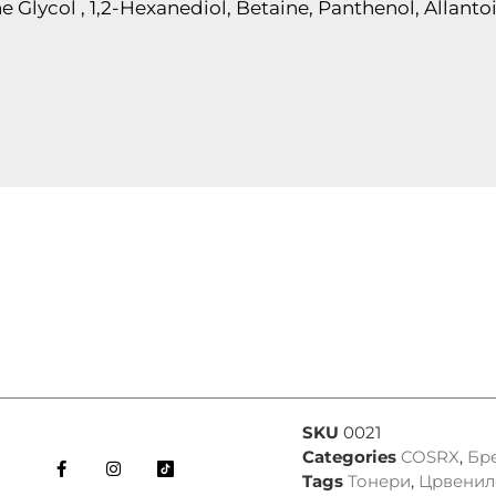
e Glycol , 1,2-Hexanediol, Betaine, Panthenol, Allantoi
SKU
0021
Categories
COSRX
,
Бр
Tags
Тонери
,
Црвенил