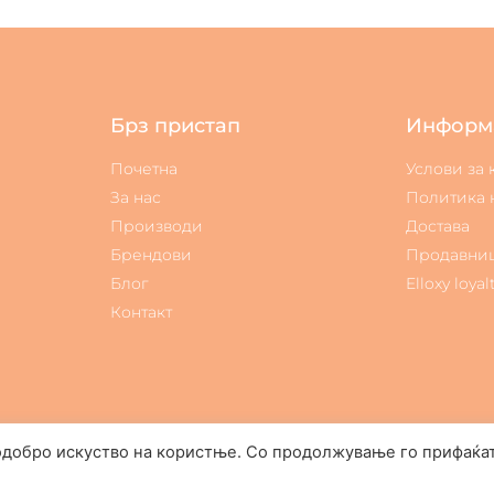
Брз пристап
Информ
Почетна
Услови за
За нас
Политика 
Производи
Достава
Брендови
Продавни
Блог
Elloxy loyal
Контакт
одобро искуство на користње. Со продолжување го прифаќа
Elloxy Cosmetic © All rights reserved