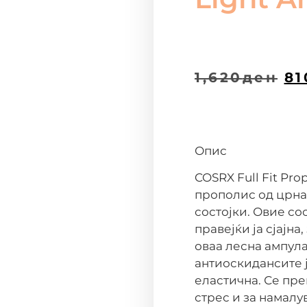
1,620
ден
81
Опис
COSRX Full Fit Pr
прополис од црна
состојки. Овие со
правејќи ја сјајна
оваа лесна ампул
антиоскидансите ј
еластична. Се пре
стрес и за намалу