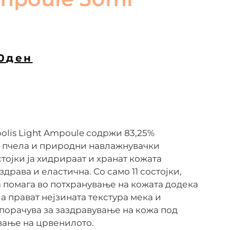
0
ден
opolis Light Ampoule содржи 83,25%
 пчела и природни навлажнувачки
стојки ја хидрираат и хранат кожата
, здрава и еластична. Со само 11 состојки,
а помага во потхранување на кожата додека
а прават нејзината текстура мека и
порачува за заздравување на кожа под
вање на црвенилото.