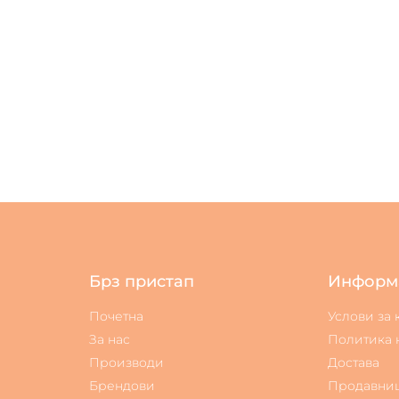
Брз пристап
Информ
Почетна
Услови за
За нас
Политика 
Производи
Достава
Брендови
Продавни