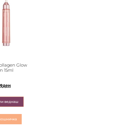
llagen Glow
m 15ml
29
ден
пи веднаш
кошничка