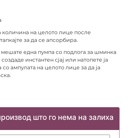
а
 количина на целото лице после
апкајте за да се апсорбира.
а мешате една пумпа со подлога за шминка
 создаде инстантен сјај или натопете ја
 со ампулата на целото лице за да ја
ска.
производ што го нема на залиха