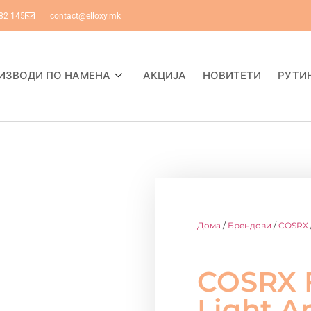
82 145
contact@elloxy.mk
ИЗВОДИ ПО НАМЕНА
АКЦИЈА
НОВИТЕТИ
РУТИ
Дома
/
Брендови
/
COSRX
COSRX F
Light 