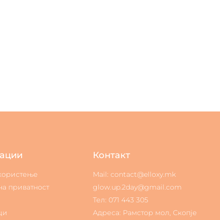
ации
Контакт
 користење
Mail: contact@elloxy.mk
на приватност
glow.up.2day@gmail.com
Тел: 071 443 305
ци
Адреса: Рамстор мол, Скопје