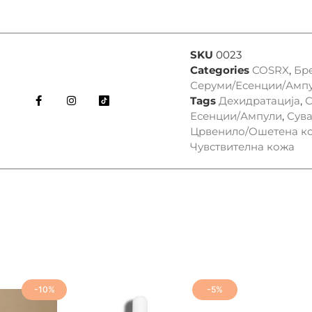
SKU
0023
Categories
COSRX
,
Бр
Серуми/Есенции/Амп
Tags
Дехидратација
,
С
Есенции/Ампули
,
Сува
Црвенило/Ошетена к
Чувствителна кожа
-10%
-5%