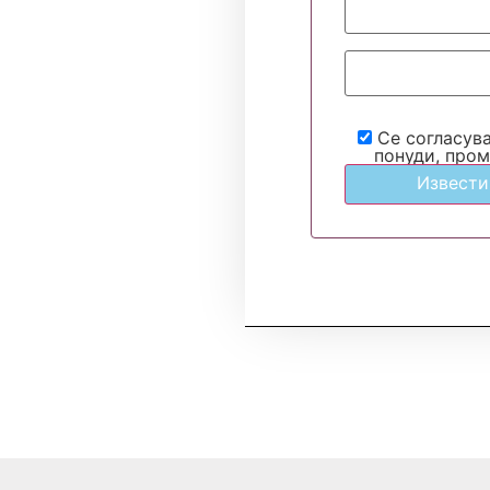
Се согласув
понуди, пром
Извести