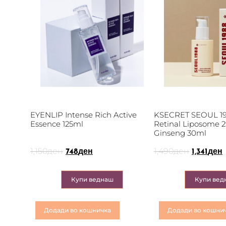
EYENLIP Intense Rich Active
KSECRET SEOUL 19
Essence 125ml
Retinal Liposome 2
Ginseng 30ml
1,150
ден
1,490
ден
748
ден
1,341
ден
Купи веднаш
Купи вед
Додади во кошничка
Додади во кошни