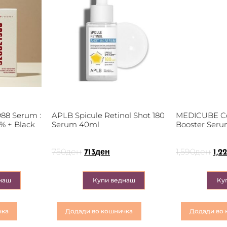
88 Serum :
APLB Spicule Retinol Shot 180
MEDICUBE Co
% + Black
Serum 40ml
Booster Seru
750
ден
1,590
ден
713
ден
1,2
наш
Купи веднаш
Ку
чка
Додади во кошничка
Додади во 