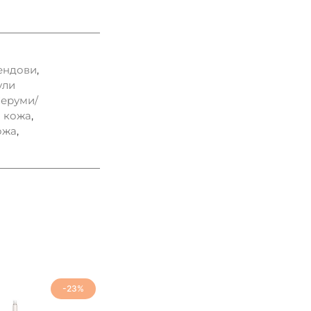
ендови
,
ули
еруми/
 кожа
,
ожа
,
-23%