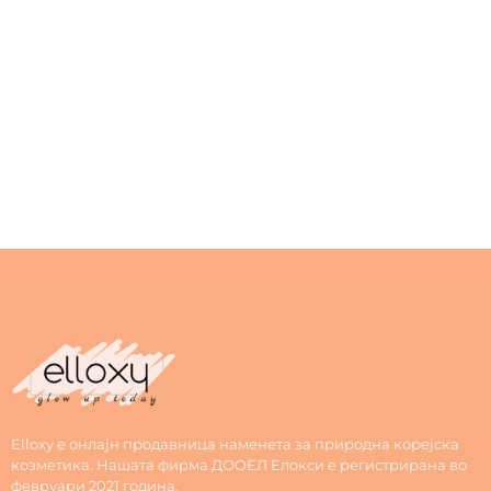
Elloxy е онлајн продавница наменета за природна корејска
козметика. Нашата фирма ДООЕЛ Елокси е регистрирана во
февруари 2021 година.