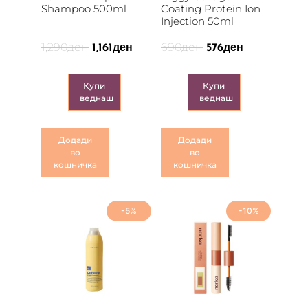
Shampoo 500ml
Coating Protein Ion
Injection 50ml
1,290
ден
690
ден
1,161
ден
576
ден
Купи
Купи
веднаш
веднаш
Додади
Додади
во
во
кошничка
кошничка
-5%
-10%