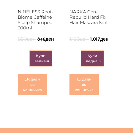
NINELESS Root-
NARKA Core
Biome Caffeine
Rebuild Hard Fix
Scalp Shampoo
Hair Mascara 5ml
300ml
890
ден
1,130
ден
846
ден
1,017
ден
Купи
Купи
веднаш
веднаш
Додади
Додади
во
во
кошничка
кошничка