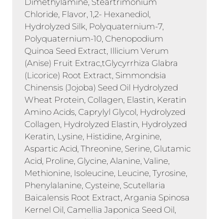
Dimethylamine, Steartrimonium
Chloride, Flavor, 1,2- Hexanediol,
Hydrolyzed Silk, Polyquaternium-7,
Polyquaternium-10, Chenopodium
Quinoa Seed Extract, Illicium Verum
(Anise) Fruit Extrac,tGlycyrrhiza Glabra
(Licorice) Root Extract, Simmondsia
Chinensis (Jojoba) Seed Oil Hydrolyzed
Wheat Protein, Collagen, Elastin, Keratin
Amino Acids, Caprylyl Glycol, Hydrolyzed
Collagen, Hydrolyzed Elastin, Hydrolyzed
Keratin, Lysine, Histidine, Arginine,
Aspartic Acid, Threonine, Serine, Glutamic
Acid, Proline, Glycine, Alanine, Valine,
Methionine, Isoleucine, Leucine, Tyrosine,
Phenylalanine, Cysteine, Scutellaria
Baicalensis Root Extract, Argania Spinosa
Kernel Oil, Camellia Japonica Seed Oil,