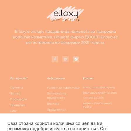
Elloxy е онлајн продавница наменета за природна
корејска козметика. Нашата фирма ДООЕЛ Елокси е
регистрирана во февруари 2021 година.
Брз пристап
Информации
Контакт
Почетна
Услови за користење
Mail: contact@elloxy.mk
glow.up.2day@gmail.com
За нас
Политика на
приватност
Тел: 071 443 305
Производи
Адреса: Рамстор мол,
Достава
Брендови
Скопје
Продавници
Блог
Elloxy loyalty
Контакт
Оваа страна користи колачиња со цел да Ви
овозможи подобро искуство на користње. Со