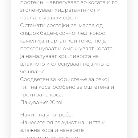
протеин. Навлегуваат во косата и го
зголемуваат хидратантниот и
навлажнувачки ефект.
Останати состојки се: масла од
сладок бадем, сончоглед, кокос,
камелија и арган кои темелно ја
потхрануваат и омекнуваат косата,
ја намалуваат кршливоста на
влакното и олеснуваат нејзиното
чешлање.
Соодветен за користење за секој
тип на коса, особено за оштетена и
третирана коса.
Пакување: 20ml
Начин на употреба:
Нанесете од серумот на чиста и
влажна коса и нанесете
рамномерно по косата.