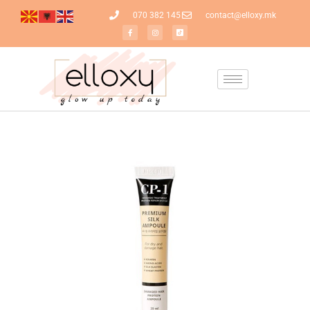
070 382 145
contact@elloxy.mk