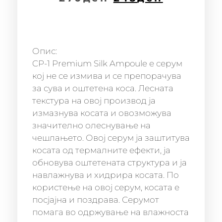
Опис:
CP-1 Premium Silk Ampoule е серум
кој не се измива и се препорачува
за сува и оштетена коса. Лесната
текстура на овој производ ја
измазнува косата и овозможува
значително олеснување на
чешлањето. Овој серум ја заштитува
косата од термалните ефекти, ја
обновува оштетената структура и ја
навлажнува и хидрира косата. По
користење на овој серум, косата е
посјајна и поздрава. Серумот
помага во одржување на влажноста