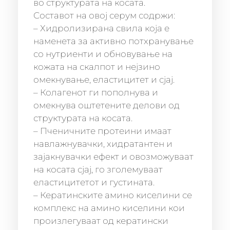
во структурата на косата.
Составот на овој серум содржи:
– Хидролизирана свила која е
наменета за активно потхранување
со нутриенти и обновување на
кожата на скалпот и нејзино
омекнување, еластицитет и сјај.
– Колагенот ги пополнува и
омекнува оштетените делови од
структурата на косата.
– Пченичните протеини имаат
навлажнувачки, хидратантен и
зајакнувачки ефект и овозможуваат
на косата сјај, го зголемуваат
еластицитетот и густината.
– Кератинските амино киселини се
комплекс на амино киселини кои
произлегуваат од кератински