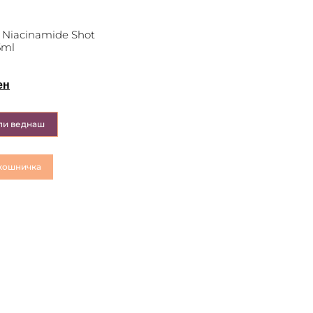
 Niacinamide Shot
5ml
ен
пи веднаш
кошничка