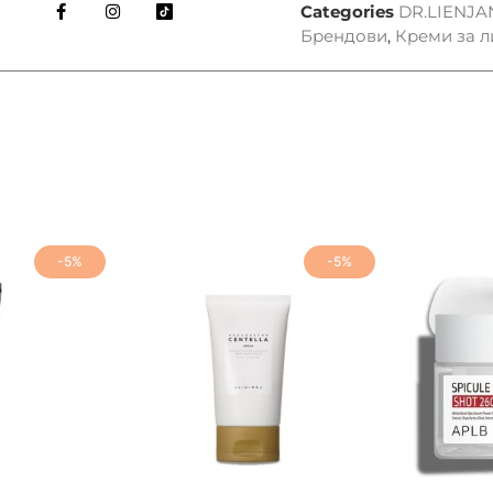
Categories
DR.LIENJA
Брендови
,
Креми за л
-5%
-5%