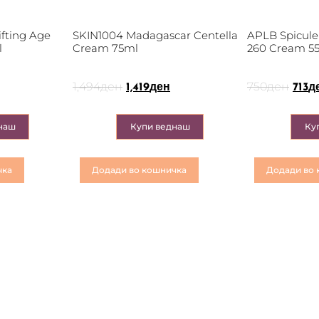
fting Age
SKIN1004 Madagascar Centella
APLB Spicule
l
Cream 75ml
260 Cream 5
1,494
ден
750
ден
1,419
ден
713
д
наш
Купи веднаш
Ку
чка
Додади во кошничка
Додади во 