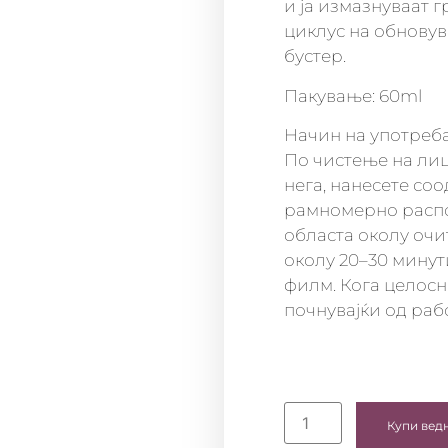
и ја измазнуваат 
циклус на обновува
бустер.
Пакување: 60ml
Начин на употреб
По чистење на лиц
нега, нанесете соо
рамномерно распор
областа околу очи
околу 20–30 минут
филм. Кога целосн
почнувајќи од раб
Купи вед