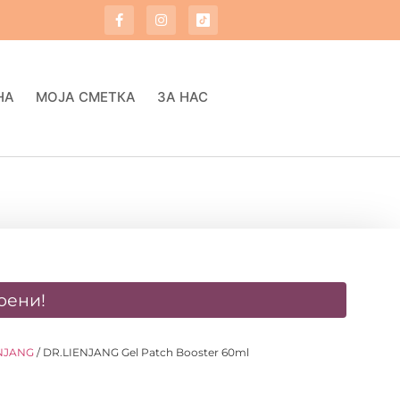
НА
МОЈА СМЕТКА
ЗА НАС
оени!
NJANG
/ DR.LIENJANG Gel Patch Booster 60ml