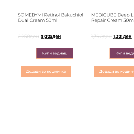
SOMEBYMI Retinol Bakuchiol
MEDICUBE Deep Li
Dual Cream 50ml
Repair Cream 30m
2,250
ден
1,390
ден
2,025
ден
1,321
ден
Купи веднаш
Купи вед
Додади во кошничка
Додади во кошни