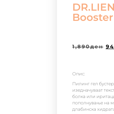
DR.LIEN
Booster
1,890
ден
9
Опис:
Пилинг гел бустер
изедначуваат текст
болка или иритаци
пополнување на м
длабинска хидрата