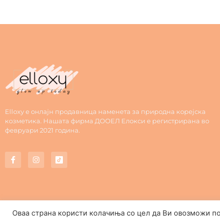
Elloxy е онлајн продавница наменета за природна корејска
козметика. Нашата фирма ДООЕЛ Елокси е регистрирана во
февруари 2021 година.
Оваа страна користи колачиња со цел да Ви овозможи п