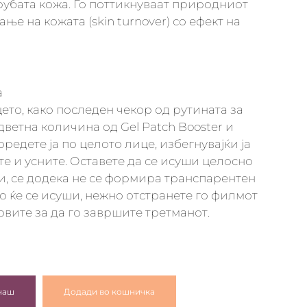
грубата кожа. Го поттикнуваат природниот
ње на кожата (skin turnover) со ефект на
а
ето, како последен чекор од рутината за
дветна количина од Gel Patch Booster и
едете ја по целото лице, избегнувајќи ја
те и усните. Оставете да се исуши целосно
и, сe додека не се формира транспарентен
о ќе се исуши, нежно отстранете го филмот
овите за да го завршите третманот.
наш
Додади во кошничка