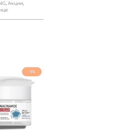
NG
,
Акции
,
ице
-5%