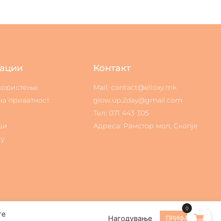
ации
Контакт
 користење
Mail: contact@elloxy.mk
на приватност
glow.up.2day@gmail.com
Тел: 071 443 305
ци
Адреса: Рамстор мол, Скопје
ty
0
те
Нагодување
ПРИФАЌАМ