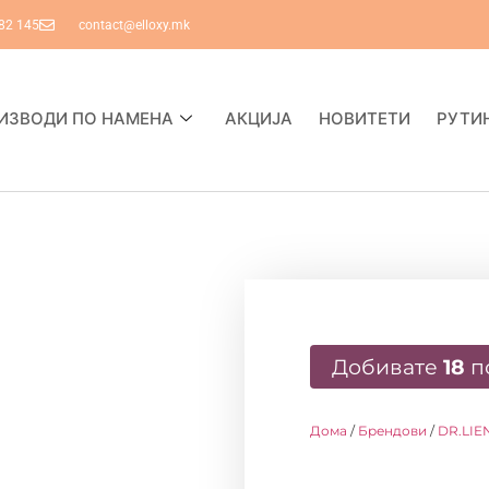
82 145
contact@elloxy.mk
ИЗВОДИ ПО НАМЕНА
АКЦИЈА
НОВИТЕТИ
РУТИ
Добивате
18
п
Дома
/
Брендови
/
DR.LIE