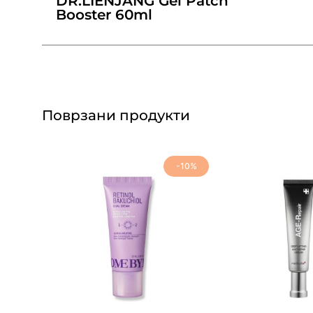
DR.LIENJANG Gel Patch
Booster 60ml
Поврзани продукти
-10%