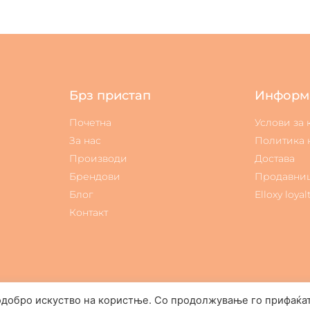
Брз пристап
Информ
Почетна
Услови за
За нас
Политика 
Производи
Достава
Брендови
Продавни
Блог
Elloxy loyal
Контакт
одобро искуство на користње. Со продолжување го прифаќа
Elloxy Cosmetic © All rights reserved