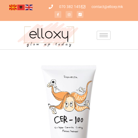
070 382 145
contact@elloxy.mk