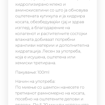
хидролизиранo млеко и
аминокиселини со што ја обновува
оштетената кутикула и ја хидрира
косата, обезбедувајќи сјај и здрав
изглед, а благодарение на
колагенот и растителните состојки
влакната добиваат потребни
хранливи материи и дополнителна
хидратација. Лесен за употреба,
која е исушена, оштетена или
хемиски третирана.
Пакување: 100ml
Начин на употреба:
По миење со шампон нанесете го
третманот рамномерно на косата,
посебно на оштетените делови и
врвови.. По 5-20 минути исплакнете