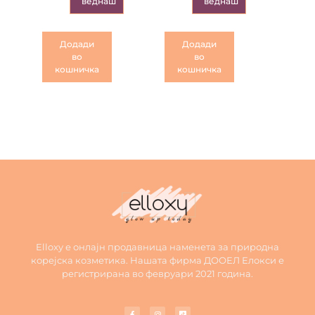
веднаш
веднаш
Додади
Додади
во
во
кошничка
кошничка
Elloxy е онлајн продавница наменета за природна
корејска козметика. Нашата фирма ДООЕЛ Елокси е
регистрирана во февруари 2021 година.