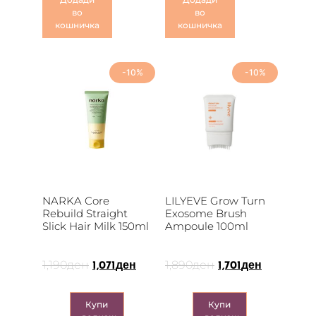
во
во
кошничка
кошничка
-10%
-10%
NARKA Core
LILYEVE Grow Turn
Rebuild Straight
Exosome Brush
Slick Hair Milk 150ml
Ampoule 100ml
1,190
ден
1,890
ден
1,071
ден
1,701
ден
Купи
Купи