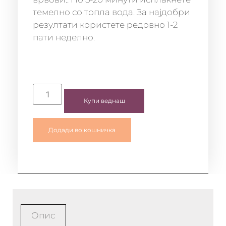
темелно со топла вода. За најдобри
резултати користете редовно 1-2
пати неделно.
Купи веднаш
Додади во кошничка
Опис