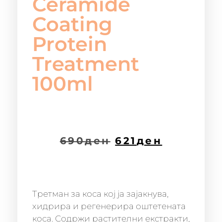
Ceramide
Coating
Protein
Treatment
100ml
690
ден
621
ден
Третман за коса кој ja зајакнува,
хидрира и регенерира оштетената
коса. Содржи растителни екстракти,