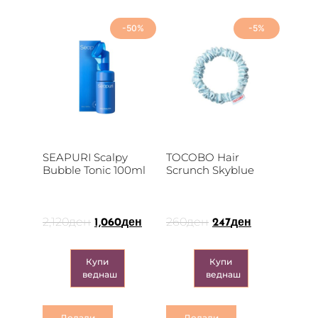
-50%
-5%
SEAPURI Scalpy
TOCOBO Hair
Bubble Tonic 100ml
Scrunch Skyblue
2,120
ден
260
ден
1,060
ден
247
ден
Купи
Купи
веднаш
веднаш
Додади
Додади