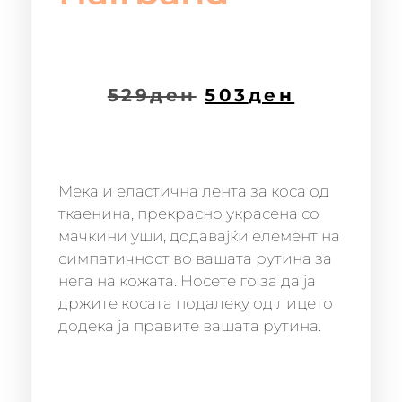
529
ден
503
ден
Мека и еластична лента за коса од
ткаенина, прекрасно украсена со
мачкини уши, додавајќи елемент на
симпатичност во вашата рутина за
нега на кожата. Носете го за да ја
држите косата подалеку од лицето
додека ја правите вашата рутина.