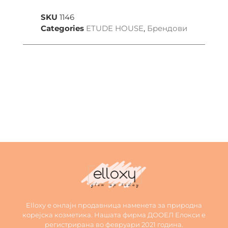
SKU
1146
Categories
ETUDE HOUSE
,
Брендови
Elloxy е онлајн продавница наменета за природна
корејска козметика. Нашата фирма ДООЕЛ Елокси е
регистрирана во февруари 2021 година.