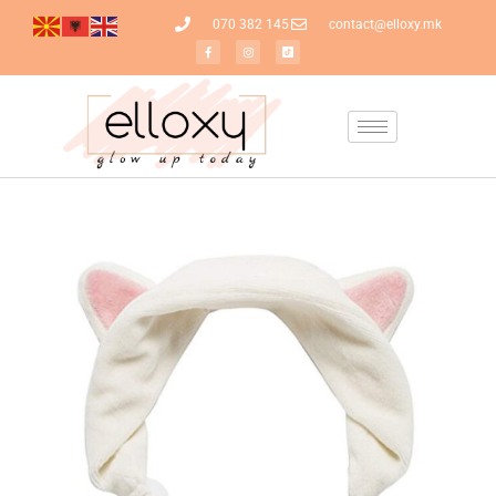
070 382 145
contact@elloxy.mk