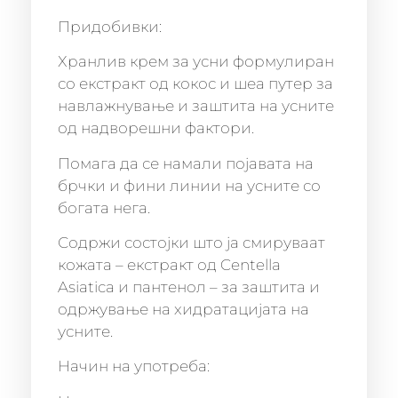
Придобивки:
Хранлив крем за усни формулиран
со екстракт од кокос и шеа путер за
навлажнување и заштита на усните
од надворешни фактори.
Помага да се намали појавата на
брчки и фини линии на усните со
богата нега.
Содржи состојки што ја смируваат
кожата – екстракт од Centella
Asiatica и пантенол – за заштита и
одржување на хидратацијата на
усните.
Начин на употреба: