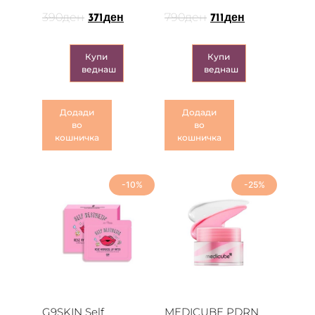
390
ден
790
ден
371
ден
711
ден
Купи
Купи
веднаш
веднаш
Додади
Додади
во
во
кошничка
кошничка
-10%
-25%
G9SKIN Self
MEDICUBE PDRN