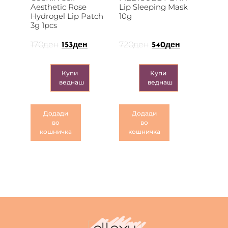
Aesthetic Rose
Lip Sleeping Mask
Hydrogel Lip Patch
10g
3g 1pcs
170
ден
720
ден
153
ден
540
ден
Купи
Купи
веднаш
веднаш
Додади
Додади
во
во
кошничка
кошничка