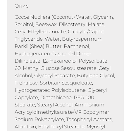
Опис
Cocos Nucifera (Coconut) Water, Glycerin,
Sorbitol, Beeswax, Diisostearyl Malate,
Cetyl Ethylhexanoate, Caprylic/Capric
Triglyceride, Water, Butyrospermum
Parkii (Shea) Butter, Panthenol,
Hydrogenated Castor Oil Dimer
Dilinoleate, 1,2-Hexanediol, Polysorbate
60, Methyl Glucose Sesquistearate, Cetyl
Alcohol, Glyceryl Stearate, Butylene Glycol,
Trehalose, Sorbitan Sesquioleate,
Hydrogenated Polyisobutene, Glyceryl
Caprylate, Dimethicone, PEG-100
Stearate, Stearyl Alcohol, Ammonium
Acryloyldimethyltaurate/VP Copolymer,
Sodium Polyacrylate, Tocopheryl Acetate,
Allantoin, Ethylhexyl Stearate, Myristyl