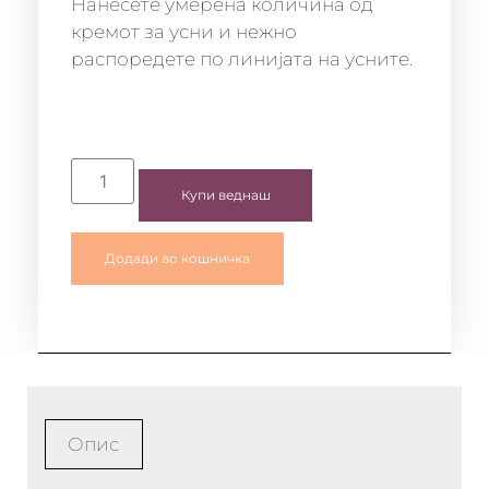
Нанесете умерена количина од
кремот за усни и нежно
распоредете по линијата на усните.
Купи веднаш
Додади во кошничка
Опис