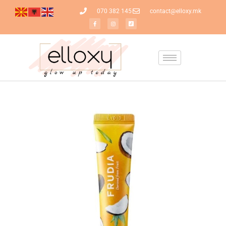
070 382 145
contact@elloxy.mk