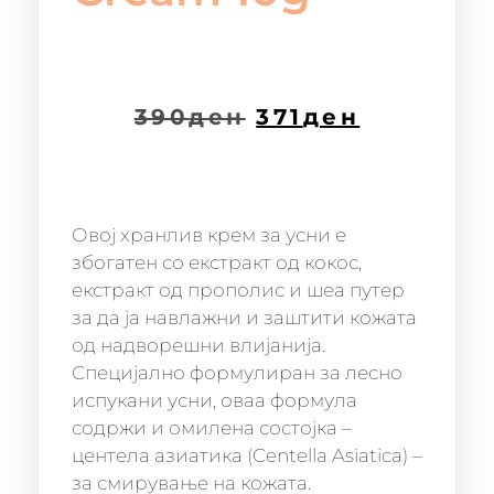
390
ден
371
ден
Овој хранлив крем за усни е
збогатен со екстракт од кокос,
екстракт од прополис и шеа путер
за да ја навлажни и заштити кожата
од надворешни влијанија.
Специјално формулиран за лесно
испукани усни, оваа формула
содржи и омилена состојка –
центела азиатика (Centella Asiatica) –
за смирување на кожата.