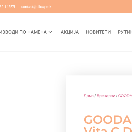
82 145
contact@elloxy.mk
ИЗВОДИ ПО НАМЕНА
АКЦИЈА
НОВИТЕТИ
РУТИ
Дома
/
Брендови
/
GOODA
GOODAL
Vita C 