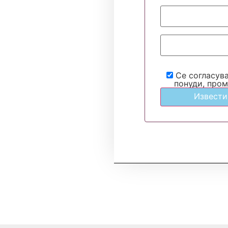
Се согласув
понуди, пром
Извести