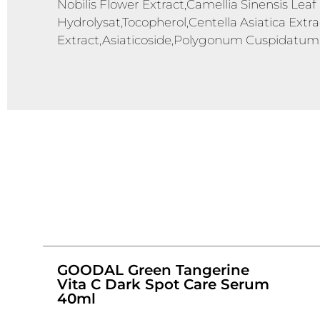
Nobilis Flower Extract,Camellia Sinensis Leaf
Hydrolysat,Tocopherol,Centella Asiatica Extr
Extract,Asiaticoside,Polygonum Cuspidatum R
GOODAL Green Tangerine
Vita C Dark Spot Care Serum
40ml