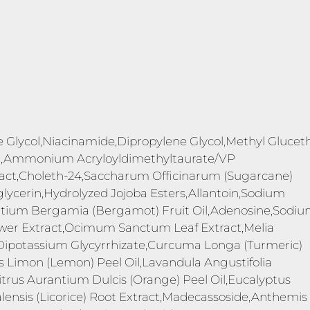
e Glycol,Niacinamide,Dipropylene Glycol,Methyl Glucet
tin,Ammonium Acryloyldimethyltaurate/VP
act,Choleth-24,Saccharum Officinarum (Sugarcane)
ycerin,Hydrolyzed Jojoba Esters,Allantoin,Sodium
antium Bergamia (Bergamot) Fruit Oil,Adenosine,Sodi
wer Extract,Ocimum Sanctum Leaf Extract,Melia
e,Dipotassium Glycyrrhizate,Curcuma Longa (Turmeric)
trus Limon (Lemon) Peel Oil,Lavandula Angustifolia
itrus Aurantium Dulcis (Orange) Peel Oil,Eucalyptus
ralensis (Licorice) Root Extract,Madecassoside,Anthemis