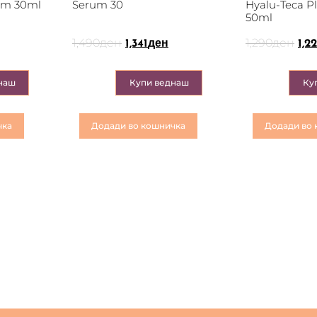
um 30ml
Serum 30
Hyalu-Teca 
50ml
1,490
ден
1,290
ден
1,341
ден
1,2
наш
Купи веднаш
Ку
чка
Додади во кошничка
Додади во 