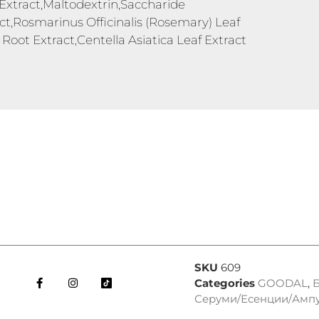
 Extract,Maltodextrin,Saccharide
act,Rosmarinus Officinalis (Rosemary) Leaf
oot Extract,Centella Asiatica Leaf Extract
SKU
609
Categories
GOODAL
,
Серуми/Есенции/Амп