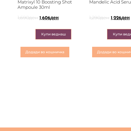
Matrixyl 10 Boosting Shot
Mandelic Acid Ser
Ampoule 30ml
1,690
ден
1,290
ден
1,606
ден
1,226
ден
Купи веднаш
Купи вед
Додади во кошничка
Додади во кошни