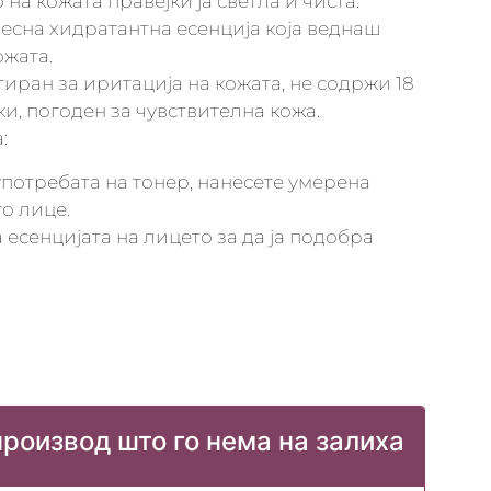
на кожата правејќи ја светла и чиста.
есна хидратантна есенција која веднаш
ожата.
тиран за иритација на кожата, не содржи 18
ки, погоден за чувствителна кожа.
:
 употребата на тонер, нанесете умерена
о лице.
ја есенцијата на лицето за да ја подобра
производ што го нема на залиха