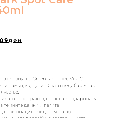
40ml
109
ден
а верзија на Green Tangerine Vita C
мни дамки, кој нуди 10 пати подобар Vita C
тлување.
иран со екстракт од зелена мандарина за
 темните дамки и пегите.
одржи ниацинамид, помага во