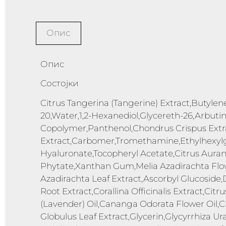
Опис
Опис
Состојки
Citrus Tangerina (Tangerine) Extract,Butylen
20,Water,1,2-Hexanediol,Glycereth-26,Arbu
Copolymer,Panthenol,Chondrus Crispus Extr
Extract,Carbomer,Tromethamine,Ethylhexylgl
Hyaluronate,Tocopheryl Acetate,Citrus Aur
Phytate,Xanthan Gum,Melia Azadirachta Flo
Azadirachta Leaf Extract,Ascorbyl Glucosid
Root Extract,Corallina Officinalis Extract,Ci
(Lavender) Oil,Cananga Odorata Flower Oil,C
Globulus Leaf Extract,Glycerin,Glycyrrhiza U