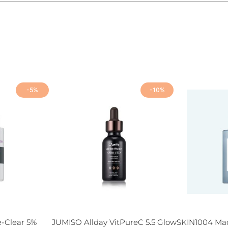
-5%
-10%
-Clear 5%
JUMISO Allday VitPureC 5.5 Glow
SKIN1004 Mad