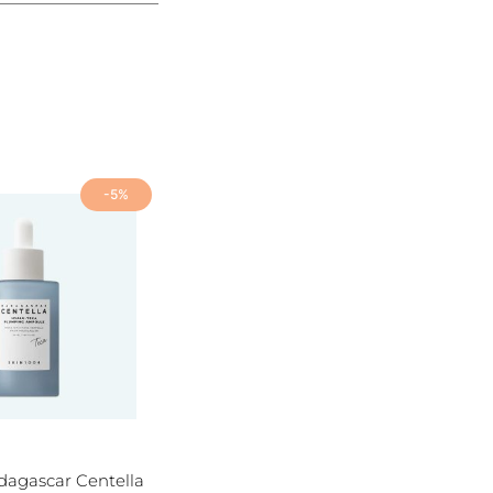
-5%
agascar Centella