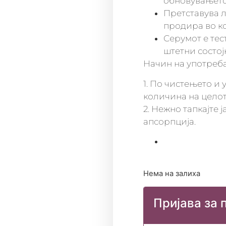
обновувањето 
Претставува л
продира во к
Серумот е тес
штетни состој
Начин на употреба
1. По чистењето и
количина на целот
2. Нежно тапкајте 
апсорпција.
Нема на залиха
Пријава за 