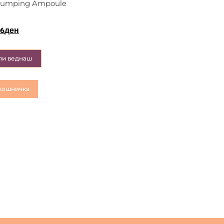
Plumping Ampoule
26
ден
пи веднаш
кошничка