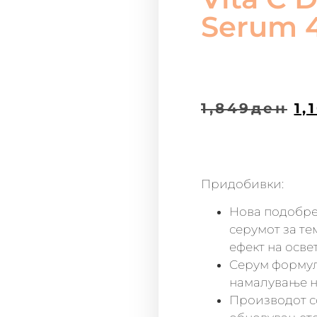
Serum 
1,849
ден
1,
Придобивки:
Нова подобрен
серумот за те
ефект на осве
Серум формул
намалување на
Производот с