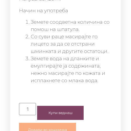
Начин на употреба
Земете соодветна количина со
помош на шпатула.
Со суви раце масирајте го
лицето за да се отстрани
шминката и другите остатоци.
Земете вода на дланките и
емулгирајте ја содржината,
нежно масирајте по кожата и
исплакнете со млака вода.
Купи веднаш
Додади во кошничка