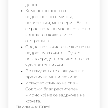
денот.
Комплетно чисти се:
водоотпорни шминки,
нечистотии, митесери – Брзо
се раствора во масло кога е во
контакт со кожата и се
отстранува.
Средство за чистење кое не ги
надразнува очите – Супер
нежно средство за чистење за
чувствителни очи.
Во пакувањето е вклучена и
практична мини лажица.
Искуство слично на спа –
Содржи благ растителен
мирис кој не се задржува на
кожата.
Пакување: 120ml