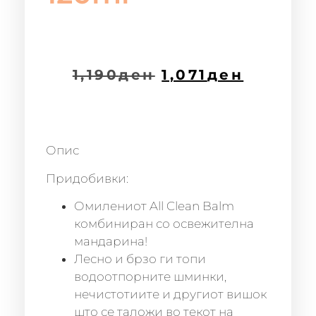
1,190
ден
1,071
ден
Опис
Придобивки:
Омилениот All Clean Balm
комбиниран со освежителна
мандарина!
Лесно и брзо ги топи
водоотпорните шминки,
нечистотиите и другиот вишок
што се таложи во текот на