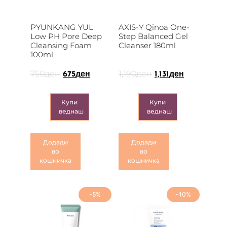
PYUNKANG YUL
AXIS-Y Qinoa One-
Low PH Pore Deep
Step Balanced Gel
Cleansing Foam
Cleanser 180ml
100ml
750
ден
1,190
ден
675
ден
1,131
ден
Купи
Купи
веднаш
веднаш
Додади
Додади
во
во
кошничка
кошничка
-5%
-10%