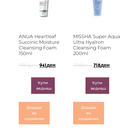
ANUA Heartleaf
MISSHA Super Aqua
Succinic Moisture
Ultra Hyalron
Cleansing Foam
Cleansing Foam
150ml
200ml
990
ден
798
ден
941
ден
718
ден
Купи
Купи
веднаш
веднаш
Додади
Додади
во
во
кошничка
кошничка