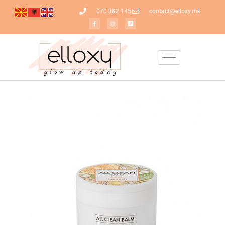
070 382 145
contact@elloxy.mk