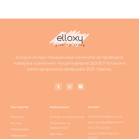
Elloxy е онлајн продавница наменета за природна
корејска козметика. Нашата фирма ДООЕЛ Елокси е
регистрирана во февруари 2021 година.
Брз пристап
Информации
Контакт
Почетна
Услови за користење
Mail: contact@elloxy.mk
glow.up.2day@gmail.com
За нас
Политика на
приватност
Тел: 071 443 305
Производи
Адреса: Рамстор мол,
Достава
Брендови
Скопје