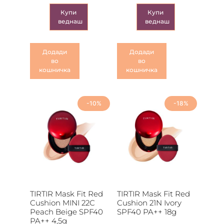
Купи
Купи
веднаш
веднаш
Додади
Додади
во
во
кошничка
кошничка
-10%
-18%
TIRTIR Mask Fit Red
TIRTIR Mask Fit Red
Cushion MINI 22C
Cushion 21N Ivory
Peach Beige SPF40
SPF40 PA++ 18g
PA++ 4,5g