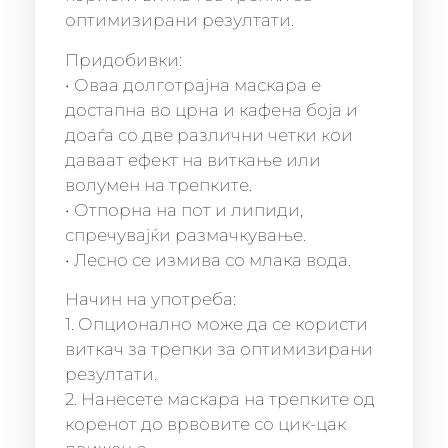
оптимизирани резултати.
Придобивки:
• Оваа долготрајна маскара е
достапна во црна и кафена боја и
доаѓа со две различни четки кои
даваат ефект на виткање или
волумен на трепките.
• Отпорна на пот и липиди,
спречувајќи размачкување.
• Лесно се измива со млака вода.
Начин на употреба:
1. Опционално може да се користи
виткач за трепки за оптимизирани
резултати.
2. Нанесете маскара на трепките од
коренот до врвовите со цик-цак