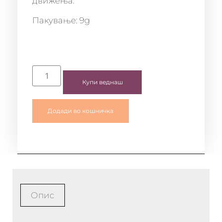
движења.
Пакување: 9g
Купи веднаш
Додади во кошничка
Опис