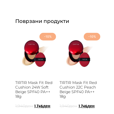
Поврзани продукти
-10%
-10%
TIRTIR Mask Fit Red
TIRTIR Mask Fit Red
Cushion 24W Soft
Cushion 22C Peach
Beige SPF40 PA++
Beige SPF40 PA++
18g
18g
1,940
ден
1,940
ден
1,746
ден
1,746
ден