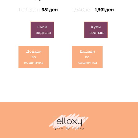
1,090
ден
1,940
ден
981
ден
1,591
ден
Купи
Купи
веднаш
веднаш
Додади
Додади
во
во
кошничка
кошничка