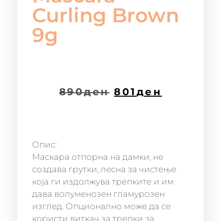
Curling Brown
9g
890
ден
801
ден
Опис:
Маскара отпорна на дамки, не
создава грутки, лесна за чистење
која ги издолжува трепките и им
дава волуменозен гламурозен
изглед. Опционално може да се
користи виткач за трепки за