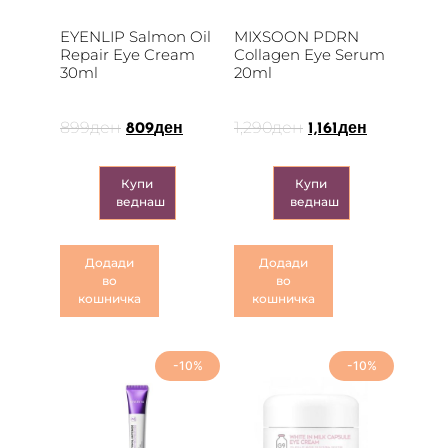
EYENLIP Salmon Oil
MIXSOON PDRN
Repair Eye Cream
Collagen Eye Serum
30ml
20ml
899
ден
1,290
ден
809
ден
1,161
ден
Купи
Купи
веднаш
веднаш
Додади
Додади
во
во
кошничка
кошничка
-10%
-10%