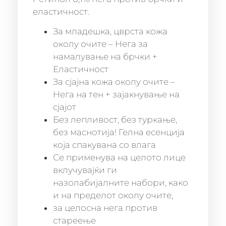
еластичност.
За младешка, цврста кожа
околу очите – Нега за
намалување на брчки +
Еластичност
За сјајна кожа околу очите –
Нега на тен + зајакнување на
сјајот
Без лепливост, без туркање,
без маснотија! Гелна есенција
која спакувана со влага
Се применува на целото лице
вклучувајќи ги
назолабијалните набори, како
и на пределот околу очите,
за целосна нега против
стареење