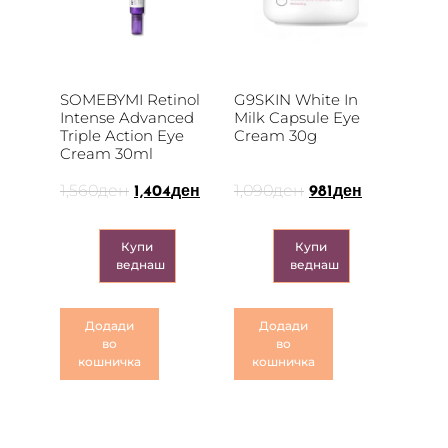
SOMEBYMI Retinol
G9SKIN White In
Intense Advanced
Milk Capsule Eye
Triple Action Eye
Cream 30g
Cream 30ml
1,560
ден
1,090
ден
1,404
ден
981
ден
Купи
Купи
веднаш
веднаш
Додади
Додади
во
во
кошничка
кошничка