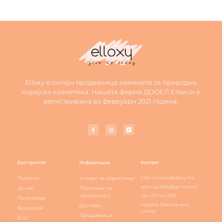
Elloxy е онлајн продавница наменета за природна
корејска козметика. Нашата фирма ДООЕЛ Елокси е
регистрирана во февруари 2021 година.
Брз пристап
Информации
Контакт
Почетна
Услови за користење
Mail: contact@elloxy.mk
glow.up.2day@gmail.com
За нас
Политика на
приватност
Тел: 071 443 305
Производи
Адреса: Рамстор мол,
Достава
Брендови
Скопје
Продавници
Блог