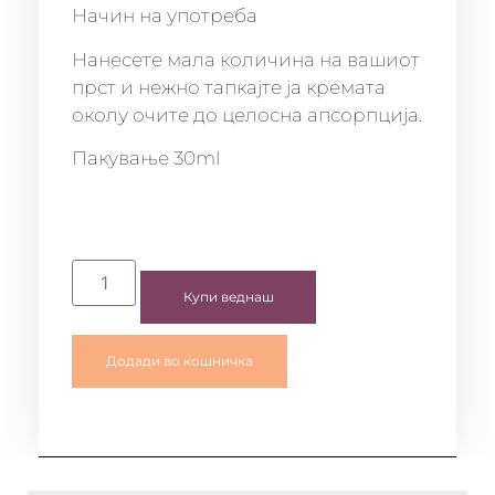
Начин на употреба
Нанесете мала количина на вашиот
прст и нежно тапкајте ја кремата
околу очите до целосна апсорпција.
Пакување 30ml
Купи веднаш
Додади во кошничка