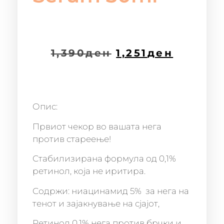
1,390
ден
1,251
ден
Опис:
Првиот чекор во вашата нега
против стареење!
Стабилизирана формула од 0,1%
ретинол, која не иритира.
Содржи: ниацинамид 5% за нега на
тенот и зајакнување на сјајот,
Ретинол 0,1% нега против брчки и