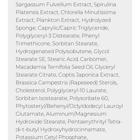
Sargassum Fulvellum Extract, Spirulina
Platensis Extract, Chlorella Minutissima
Extract, Plankton Extract, Hydrolyzed
Sponge, Caprylic/Capric Triglyceride,
Polyglyceryl-3 Distearate, Phenyl
Trimethicone, Sorbitan Stearate,
Hydrogenated Polyisobutene, Glycol
Stearate SE, Stearic Acid, Carbomer,
Macadamia Ternifolia Seed Oil, Glyceryl
Stearate Citrate, Coptis Japonica Extract,
Brassica Campestris (Rapeseed) Sterols,
Cholesterol, Polyglyceryl-10 Laurate,
Sorbitan Isostearate, Polysorbate 60,
Phytosteryl/Behenyl/Octyldodecyl Lauroyl
Glutamate, Aluminum/Magnesium
Hydroxide Stearate, Pentaerythrityl Tetra-
di-t-butyl Hydroxyhydrocinnamate,
Potassium Cetyl Phosphate,