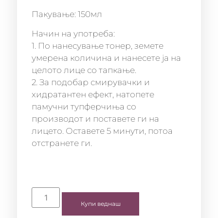
Пакување: 150мл
Начин на употреба:
1. По нанесување тонер, земете
умерена количина и нанесете ја на
целото лице со тапкање.
2. За подобар смирувачки и
хидратантен ефект, натопете
памучни тупферчиња со
производот и поставете ги на
лицето. Оставете 5 минути, потоа
отстранете ги.
Купи веднаш