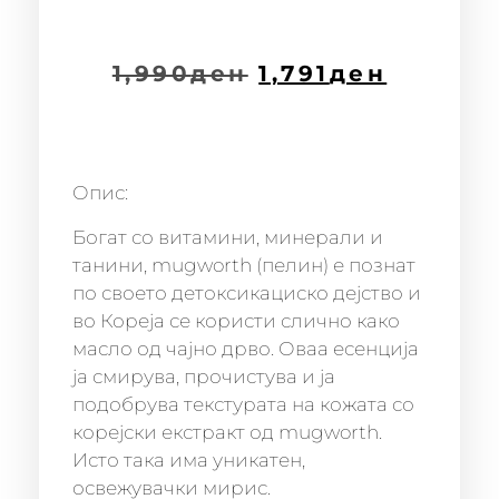
1,990
ден
1,791
ден
Опис:
Богат со витамини, минерали и
танини, mugworth (пелин) е познат
по своето детоксикациско дејство и
во Кореја се користи слично како
масло од чајно дрво. Оваа есенција
ја смирува, прочистува и ја
подобрува текстурата на кожата со
корејски екстракт од mugworth.
Исто така има уникатен,
освежувачки мирис.