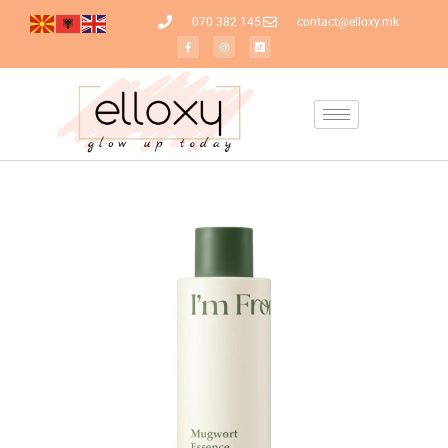
070 382 145
contact@elloxy.mk