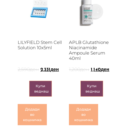
LILYFIELD Stem Cell
APLB Glutathione
Solution 10x5ml
Niacinamide
Ampoule Serum
40ml
2,590
ден
1,200
ден
2,331
ден
1,140
ден
Купи
Купи
веднаш
веднаш
Додади
Додади
во
во
кошничка
кошничка