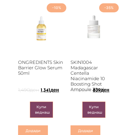
-10%
-35%
ONGREDIENTS Skin
SKIN1004
Barrier Glow Serum
Madagascar
50ml
Centella
Niacinamide 10
Boosting Shot
Ampoule 30ml
1,490
ден
1,290
ден
1,341
ден
839
ден
Купи
Купи
веднаш
веднаш
Додади
Додади