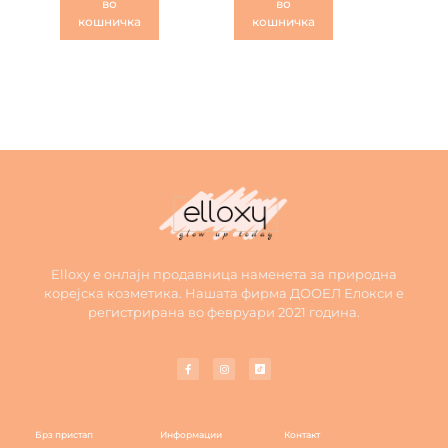
во
во
кошничка
кошничка
Elloxy е онлајн продавница наменета за природна
корејска козметика. Нашата фирма ДООЕЛ Елокси е
регистрирана во февруари 2021 година.
Брз пристап
Информации
Контакт