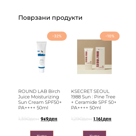
Поврзани продукти
-32%
-10%
ROUND LAB Birch
KSECRET SEOUL
Juice Moisturizing
1988 Sun : Pine Tree
Sun Cream SPF50+
+ Ceramide SPF 50+
PA++++ 50ml
PA++++ 50ml
1,390
ден
1,290
ден
949
ден
1,161
ден
Купи
Купи