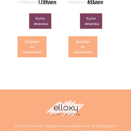
1,188
ден
950
ден
1,129
ден
855
ден
Купи
Купи
веднаш
веднаш
Додади
Додади
во
во
кошничка
кошничка
Elloxy е онлајн продавница наменета за природна