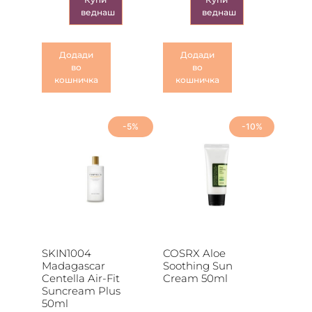
веднаш
веднаш
Додади
Додади
во
во
кошничка
кошничка
-5%
-10%
SKIN1004
COSRX Aloe
Madagascar
Soothing Sun
Centella Air-Fit
Cream 50ml
Suncream Plus
50ml