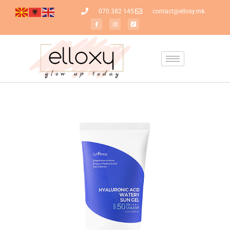
070 382 145
contact@elloxy.mk