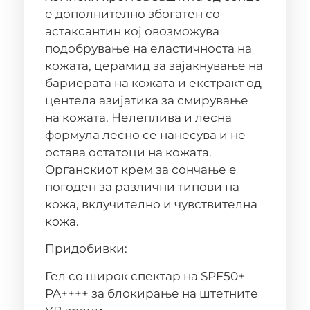
е дополнително збогатен со
астаксантин кој овозможува
подобрување на еластичноста на
кожата, церамид за зајакнување на
бариерата на кожата и екстракт од
центела азијатика за смирување
на кожата. Нелеплива и лесна
формула лесно се нанесува и не
остава остатоци на кожата.
Органскиот крем за сончање е
погоден за различни типови на
кожа, вклучително и чувствителна
кожа.
Придобивки:
Гел со широк спектар на SPF50+
PA++++ за блокирање на штетните