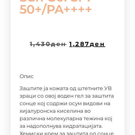
50+/PA++++
1,430
ден
1,287
ден
Опис
Заштите ја кожата од штетните УВ
зраци со овој воден гел за заштита
сонце кој содржи осум видови на
хијалуронска киселина во
различнa молекуларнa тежинa кој
за надополнува хидратацијата.
Хемиски крем за заштита од сонце