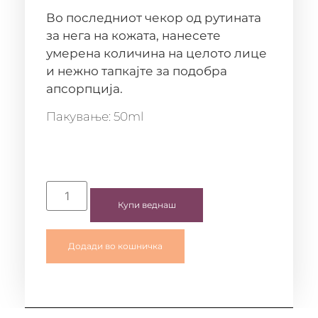
Во последниот чекор од рутината
за нега на кожата, нанесете
умерена количина на целото лице
и нежно тапкајте за подобра
апсорпција.
Пакување: 50ml
Купи веднаш
Додади во кошничка