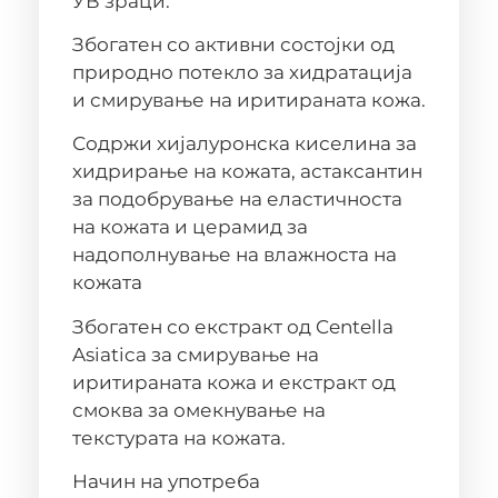
УВ зраци.
Збогатен со активни состојки од
природно потекло за хидратација
и смирување на иритираната кожа.
Содржи хијалуронска киселина за
хидрирање на кожата, астаксантин
за подобрување на еластичноста
на кожата и церамид за
надополнување на влажноста на
кожата
Збогатен со екстракт од Centella
Asiatica за смирување на
иритираната кожа и екстракт од
смоква за омекнување на
текстурата на кожата.
Начин на употреба