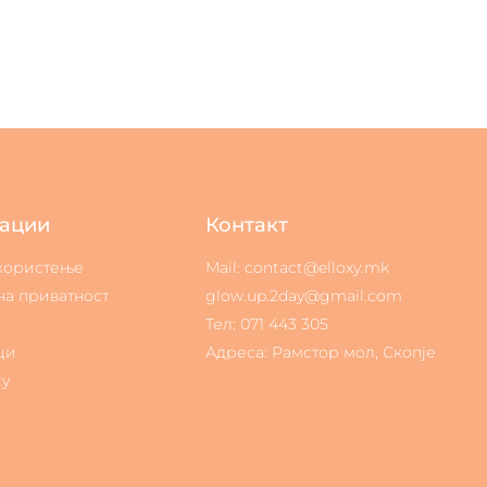
ации
Контакт
 користење
Mail: contact@elloxy.mk
на приватност
glow.up.2day@gmail.com
Тел: 071 443 305
ци
Адреса: Рамстор мол, Скопје
ty