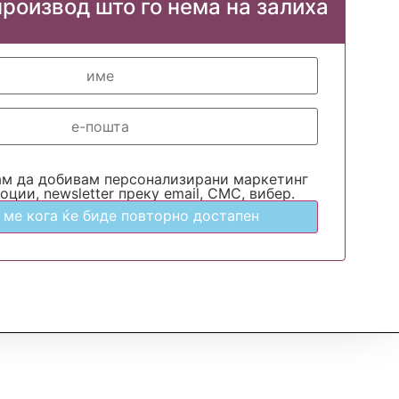
производ што го нема на залиха
ам да добивам персонализирани маркетинг
оции, newsletter преку email, СМС, вибер.
 ме кога ќе биде повторно достапен