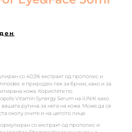
ден
лиран со 40,5% екстракт од прополис и
mnoides е природен лек за брчки, како и за
итирана кожа. Користете по
polis Vitamin Synergy Serum на iUNIK како
 вашата рутина за нега на кожа. Може да се
ста околу очите и на целото лице.
формулиран со екстракт од прополис и