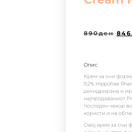
890
ден
846
Опис
Крем за очи форму
9,2% Hippohae Rha
дехидрирана и ир
најпродаваниот Pro
последен чекор во
користи и на обла
Овој крем за очи 