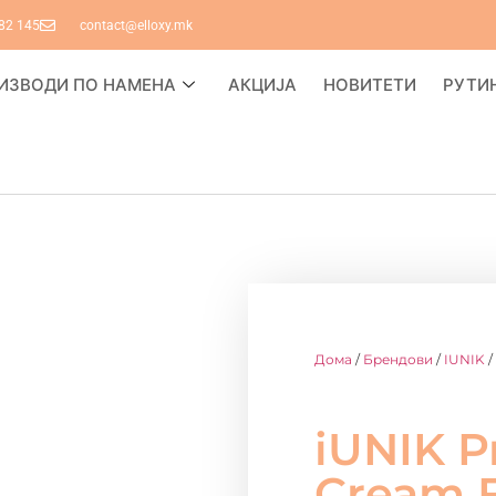
82 145
contact@elloxy.mk
ИЗВОДИ ПО НАМЕНА
АКЦИЈА
НОВИТЕТИ
РУТИ
Дома
/
Брендови
/
IUNIK
/
iUNIK P
Cream F