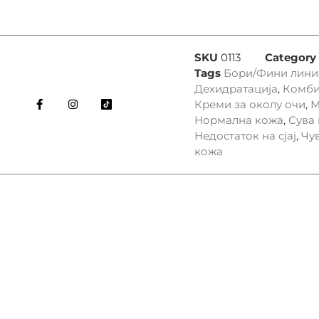
SKU
0113
Category
Tags
Бори/Фини лини
Дехидратација
,
Комби
Креми за околу очи
,
М
Нормална кожа
,
Сува
Недостаток на сјај
,
Чу
кожа