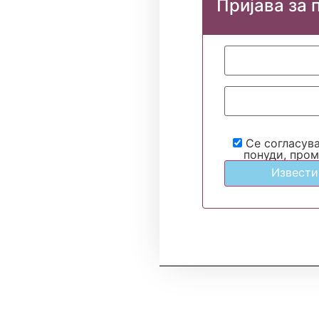
Пријава за 
Се согласув
понуди, пром
Извести