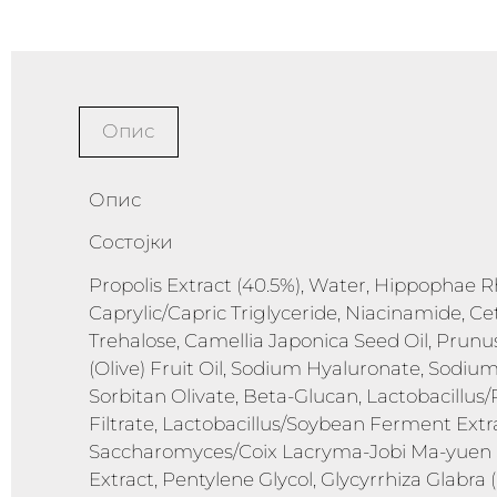
Опис
Опис
Состојки
Propolis Extract (40.5%), Water, Hippophae Rh
Caprylic/Capric Triglyceride, Niacinamide, Ce
Trehalose, Camellia Japonica Seed Oil, Prun
(Olive) Fruit Oil, Sodium Hyaluronate, Sodiu
Sorbitan Olivate, Beta-Glucan, Lactobacillu
Filtrate, Lactobacillus/Soybean Ferment Ext
Saccharomyces/Coix Lacryma-Jobi Ma-yuen S
Extract, Pentylene Glycol, Glycyrrhiza Glabra (