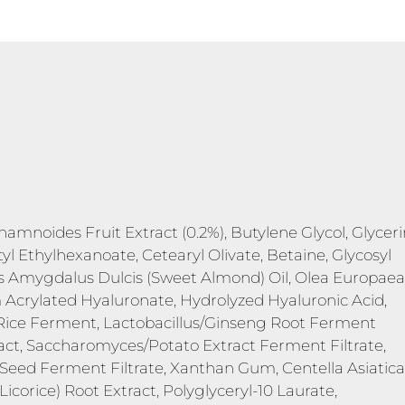
amnoides Fruit Extract (0.2%), Butylene Glycol, Glyceri
tyl Ethylhexanoate, Cetearyl Olivate, Betaine, Glycosyl
us Amygdalus Dulcis (Sweet Almond) Oil, Olea Europaea
m Acrylated Hyaluronate, Hydrolyzed Hyaluronic Acid,
s/Rice Ferment, Lactobacillus/Ginseng Root Ferment
ract, Saccharomyces/Potato Extract Ferment Filtrate,
eed Ferment Filtrate, Xanthan Gum, Centella Asiatica
Licorice) Root Extract, Polyglyceryl-10 Laurate,