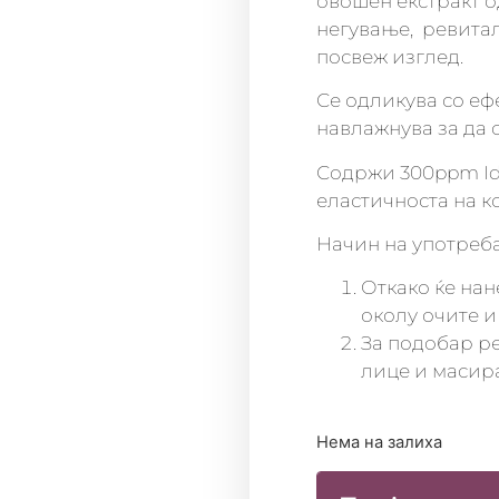
овошен екстракт о
негување, ревитал
посвеж изглед.
Се одликува со еф
навлажнува за да 
Содржи 300ppm Ide
еластичноста на к
Начин на употреб
Откако ќе нан
околу очите и
За подобар р
лице и масира
Нема на залиха