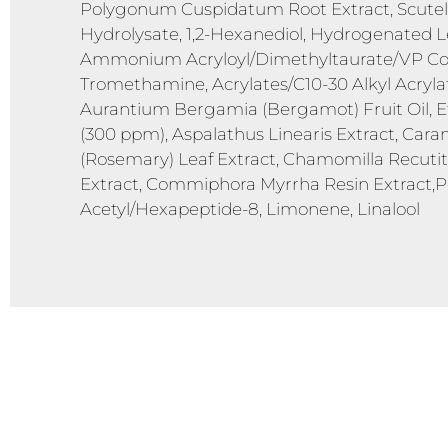
Polygonum Cuspidatum Root Extract, Scutell
Hydrolysate, 1,2-Hexanediol, Hydrogenated Lec
Ammonium Acryloyl/Dimethyltaurate/VP Copo
Tromethamine, Acrylates/C10-30 Alkyl Acryla
Aurantium Bergamia (Bergamot) Fruit Oil, E
(300 ppm), Aspalathus Linearis Extract, Caram
(Rosemary) Leaf Extract, Chamomilla Recutita
Extract, Commiphora Myrrha Resin Extract,Per
Acetyl/Hexapeptide-8, Limonene, Linalool