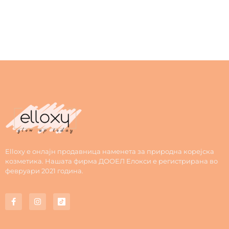
Elloxy е онлајн продавница наменета за природна корејска
козметика. Нашата фирма ДООЕЛ Елокси е регистрирана во
февруари 2021 година.