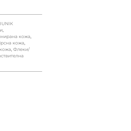
IUNIK
и
,
нирана кожа
,
рсна кожа
,
 кожа
,
Флеки/
вствителна