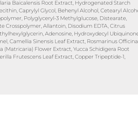
aria Baicalensis Root Extract, Hydrogenated Starch
ithin, Caprylyl Glycol, Behenyl Alcohol, Cetearyl Alcoho
lymer, Polyglyceryl-3 Methylglucose, Distearate,
te Crosspolymer, Allantoin, Disodium EDTA, Citrus
thylhexylglycerin, Adenosine, Hydroxydecyl Ubiquinon
el, Camellia Sinensis Leaf Extract, Rosmarinus Officinal
 (Matricaria) Flower Extract, Yucca Schidigera Root
illa Frutescens Leaf Extract, Copper Tripeptide-1,