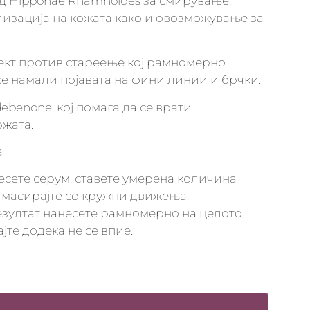
д Hippohae Rhamnoides за смирување,
изација на кожата како и овозможување за
ект против стареење кој рамномерно
се намали појавата на фини линии и брчки.
benone, кој помага да се врати
ожата.
а
есете серум, ставете умерена количина
 масирајте со кружни движења.
езултат нанесете рамномерно на целото
јте додека не се впие.