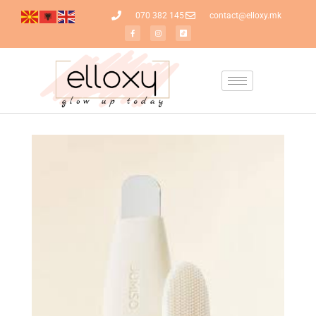
070 382 145
contact@elloxy.mk