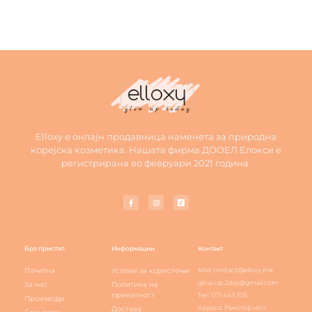
Elloxy е онлајн продавница наменета за природна
корејска козметика. Нашата фирма ДООЕЛ Елокси е
регистрирана во февруари 2021 година.
Брз пристап
Информации
Контакт
Почетна
Услови за користење
Mail: contact@elloxy.mk
glow.up.2day@gmail.com
За нас
Политика на
приватност
Тел: 071 443 305
Производи
Адреса: Рамстор мол,
Достава