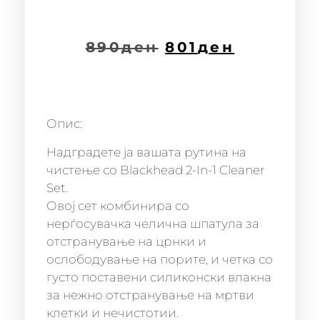
890
ден
801
ден
Опис:
Надградете ја вашата рутина на
чистење со Blackhead 2-In-1 Cleaner
Set.
Овој сет комбинира со
нерѓосувачка челична шпатула за
отстранување на црнки и
ослободување на порите, и четка со
густо поставени силиконски влакна
за нежно отстранување на мртви
клетки и нечистотии.