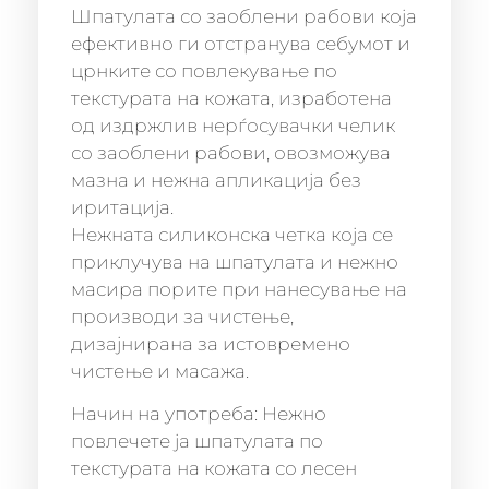
Шпатулата со заоблени рабови која
ефективно ги отстранува себумот и
црнките со повлекување по
текстурата на кожата, изработена
од издржлив нерѓосувачки челик
со заоблени рабови, овозможува
мазна и нежна апликација без
иритација.
Нежната силиконска четка која се
приклучува на шпатулата и нежно
масира порите при нанесување на
производи за чистење,
дизајнирана за истовремено
чистење и масажа.
Начин на употреба: Нежно
повлечете ја шпатулата по
текстурата на кожата со лесен