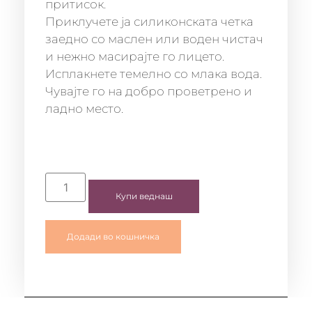
притисок.
Приклучете ја силиконската четка
заедно со маслен или воден чистач
и нежно масирајте го лицето.
Исплакнете темелно со млака вода.
Чувајте го на добро проветрено и
ладно место.
Купи веднаш
Додади во кошничка