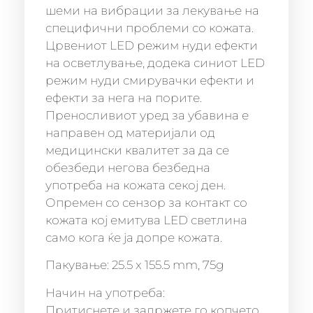
шеми на вибрации за лекување на
специфични проблеми со кожата.
Црвениот LED режим нуди ефекти
на осветлување, додека синиот LED
режим нуди смирувачки ефекти и
ефекти за нега на порите.
Преносливиот уред за убавина е
направен од материјали од
медицински квалитет за да се
обезбеди негова безбедна
употреба на кожата секој ден.
Опремен со сензор за контакт со
кожата кој емитува LED светлина
само кога ќе ја допре кожата.
Пакување: 25.5 x 155.5 mm, 75g
Начин на употреба:
Притиснете и задржете го копчето