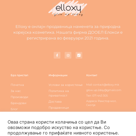
Elloxy е онлајн продавница наменета за природна
корејска козметика. Нашата фирма ДООЕЛ Елокси е
регистрирана во февруари 2021 година.
Брз пристап
Информации
Контакт
Почетна
Услови за користење
Mail: contact@elloxy.mk
glow.up.2day@gmail.com
За нас
Политика на
приватност
Тел: 071 443 305
Производи
Адреса: Рамстор мол,
Достава
Брендови
Скопје
Продавници
Блог
Elloxy loyalty
Контакт
Оваа страна користи колачиња со цел да Ви
овозможи подобро искуство на користње. Со
продолжување го прифаќате нивното користење.