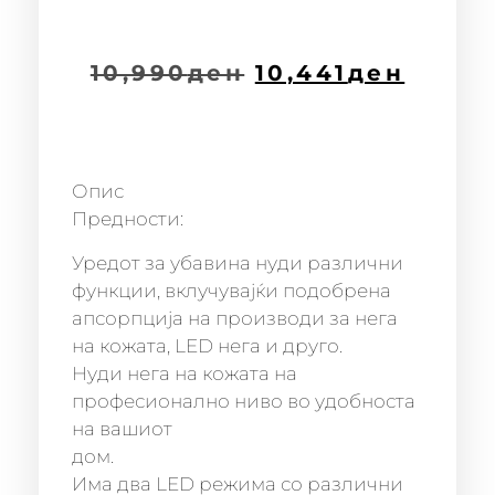
10,990
ден
10,441
ден
Опис
Предности:
Уредот за убавина нуди различни
функции, вклучувајќи подобрена
апсорпција на производи за нега
на кожата, LED нега и друго.
Нуди нега на кожата на
професионално ниво во удобноста
на вашиот
дом.
Има два LED режима со различни