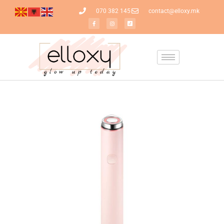
070 382 145
contact@elloxy.mk