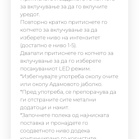
за вклучување за да го вклучите
уредот.
Повторно кратко притиснете го
копчето за вклучување за да
изберете ниво на интензитет
(достапно е ниво 1-5).
Двапати притиснете го копчето за
вклучување за да го изберете
посакуваниот LED режим.
*Избегнувајте употреба околу очите
или околу Адамовото јаболко.
*Пред употреба, се препорачува да
ги отстраните сите метални
додатоци и накит.
*Започнете полека од најниската
поставка и пронајдете го
соодветното ниво додека
континуирано го користите.