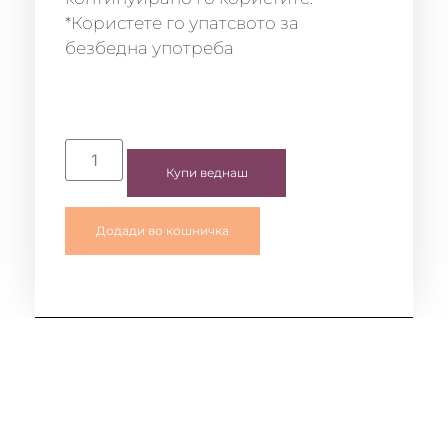
*Користете го упатсвото за
безбедна употреба
Купи веднаш
Додади во кошничка