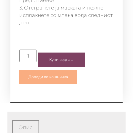
пред спиење.
3. Отстранете ја маската и нежно
исплакнете со млака вода следниот
ден.
Купи веднаш
Додади во кошничка
Опис