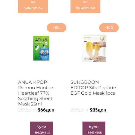
во
во
кошничка
кошничка
-5%
-10%
ANUA KPOP
SUNGBOON
Demon Hunters
EDITOR Silk Peptide
Heartleaf 77%
EGF Gold Mask 1pcs
Soothing Sheet
Mask 25ml
280
ден
250
ден
266
ден
225
ден
Купи
Купи
веднаш
веднаш