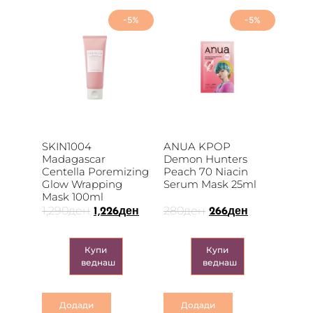
-5%
-5%
SKIN1004
ANUA KPOP
Madagascar
Demon Hunters
Centella Poremizing
Peach 70 Niacin
Glow Wrapping
Serum Mask 25ml
Mask 100ml
1,290
ден
280
ден
1,226
ден
266
ден
Купи
Купи
веднаш
веднаш
Додади
Додади