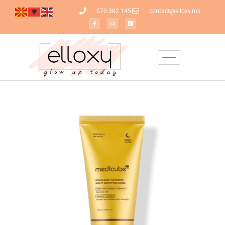
070 382 145
contact@elloxy.mk