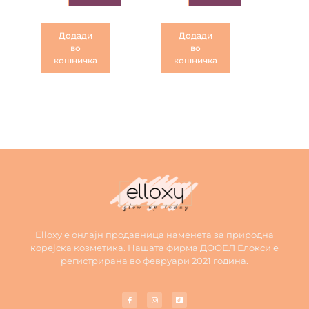
Додади
Додади
во
во
кошничка
кошничка
Elloxy е онлајн продавница наменета за природна
корејска козметика. Нашата фирма ДООЕЛ Елокси е
регистрирана во февруари 2021 година.