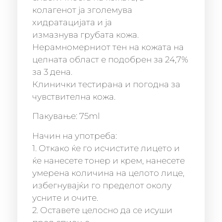
колагенот ја зголемува
хидратацијата и ја
измазнува грубата кожа.
Нерамномерниот тен на кожата на
целната област е подобрен за 24,7%
за 3 дена.
Клинички тестирана и погодна за
чувствителна кожа.
Пакување: 75ml
Начин на употреба:
1. Откако ќе го исчистите лицето и
ќе нанесете тонер и крем, нанесете
умерена количина на целото лице,
избегнувајќи го пределот околу
усните и очите.
2. Оставете целосно да се исуши