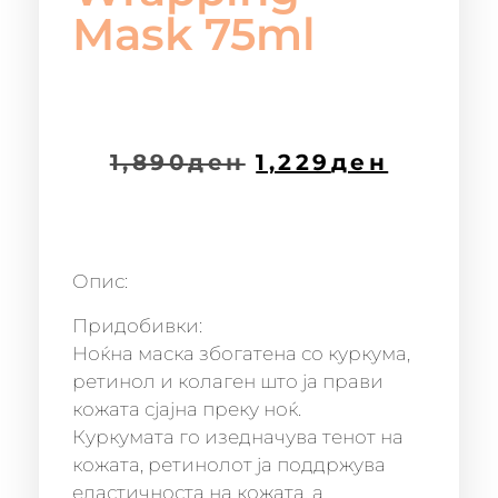
Mask 75ml
1,890
ден
1,229
ден
Опис:
Придобивки:
Ноќна маска збогатена со куркума,
ретинол и колаген што ја прави
кожата сјајна преку ноќ.
Куркумата го изедначува тенот на
кожата, ретинолот ја поддржува
еластичноста на кожата, а