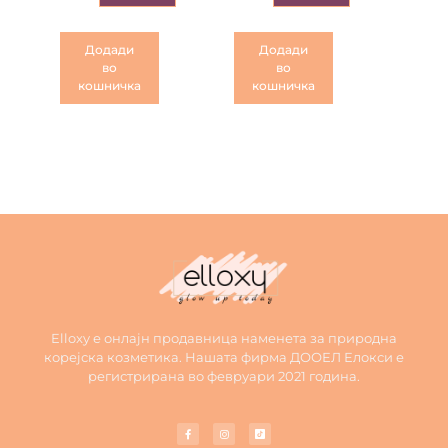
Додади
Додади
во
во
кошничка
кошничка
Elloxy е онлајн продавница наменета за природна
корејска козметика. Нашата фирма ДООЕЛ Елокси е
регистрирана во февруари 2021 година.