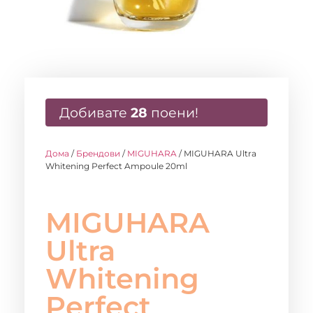
Добивате
28
поени!
Дома
/
Брендови
/
MIGUHARA
/ MIGUHARA Ultra
Whitening Perfect Ampoule 20ml
MIGUHARA
Ultra
Whitening
Perfect