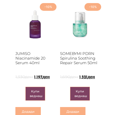
-10%
-10%
JUMISO
SOMEBYMI PDRN
Niacinamide 20
Spirulina Soothing
Serum 40ml
Repair Serum 50ml
1,330
ден
1,690
ден
1,197
ден
1,521
ден
Купи
Купи
веднаш
веднаш
Додади
Додади