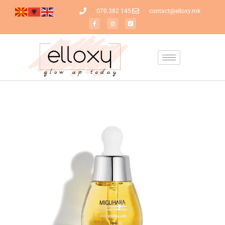
070 382 145
contact@elloxy.mk