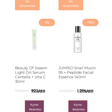
во
во
кошничка
кошничка
-5%
-10%
Beauty Of Joseon
JUMISO Snail Mucin
Light On Serum
95 + Peptide Facial
Centella + Vita C
Essence 140ml
30ml
950
ден
1,440
ден
903
ден
1,296
ден
Купи
Купи
веднаш
веднаш