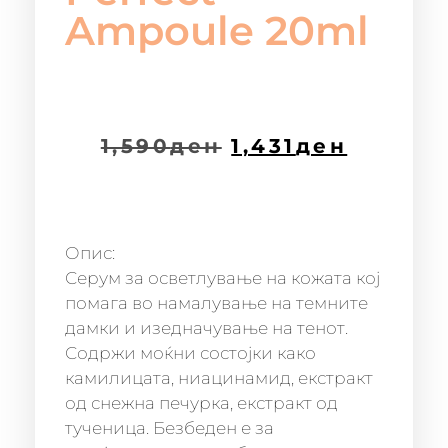
Ampoule 20ml
1,590
ден
1,431
ден
Опис:
Серум за осветлување на кожата кој
помага во намалување на темните
дамки и изедначување на тенот.
Содржи моќни состојки како
камилицата, ниацинамид, екстракт
од снежна печурка, екстракт од
тученица. Безбеден е за