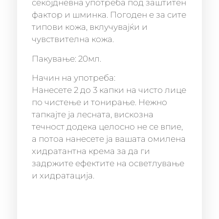
секојдневна употреба под заштитен
фактор и шминка. Погоден е за сите
типови кожа, вклучувајќи и
чувствителна кожа.
Пакување: 20мл.
Начин на употреба:
Нанесете 2 до 3 капки на чисто лице
по чистење и тонирање. Нежно
тапкајте ја лесната, вискозна
течност додека целосно не се впие,
а потоа нанесете ја вашата омилена
хидратантна крема за да ги
задржите ефектите на осветлување
и хидратација.