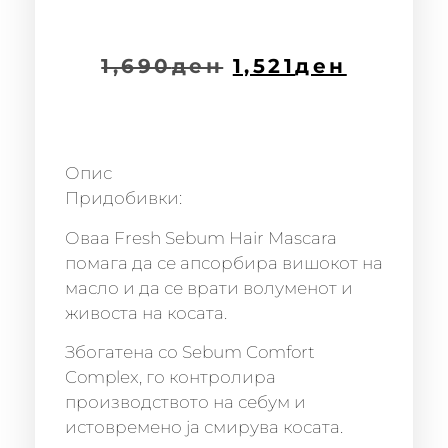
1,690
ден
1,521
ден
Опис
Придобивки:
Оваа Fresh Sebum Hair Mascara
помага да се апсорбира вишокот на
масло и да се врати волуменот и
живоста на косата.
Збогатена со Sebum Comfort
Complex, го контролира
производството на себум и
истовремено ја смирува косата.