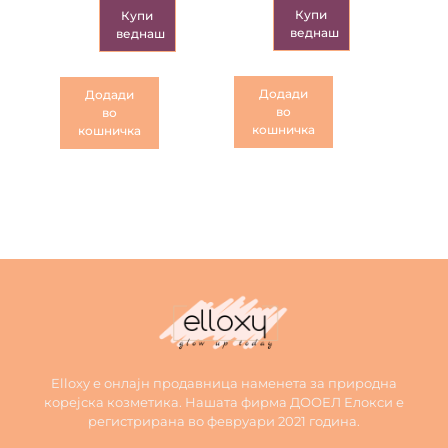
Купи
Купи
веднаш
веднаш
Додади
Додади
во
во
кошничка
кошничка
Elloxy е онлајн продавница наменета за природна
корејска козметика. Нашата фирма ДООЕЛ Елокси е
регистрирана во февруари 2021 година.