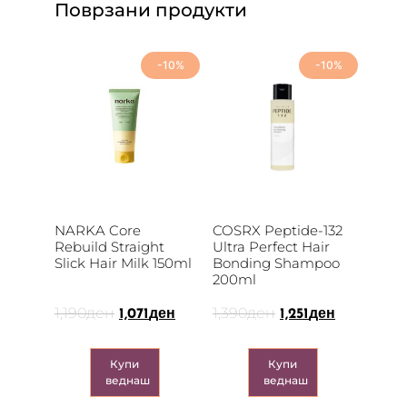
Поврзани продукти
-10%
-10%
NARKA Core
COSRX Peptide-132
Rebuild Straight
Ultra Perfect Hair
Slick Hair Milk 150ml
Bonding Shampoo
200ml
1,190
ден
1,390
ден
1,071
ден
1,251
ден
Купи
Купи
веднаш
веднаш