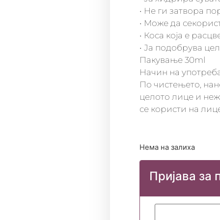
• Не ги затвора по
• Може да секорис
• Коса која е расц
• Ја подобрува цел
Пакување 30ml
Начин на употреб
По чистењето, нан
целото лице и неж
се користи на лице,
Нема на залиха
Пријава за 