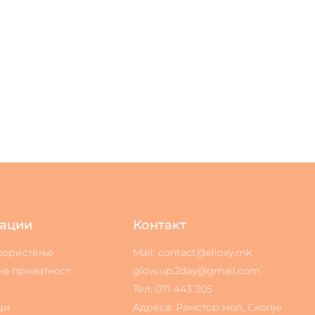
ации
Контакт
 користење
Mail: contact@elloxy.mk
на приватност
glow.up.2day@gmail.com
Тел: 071 443 305
ци
Адреса: Рамстор мол, Скопје