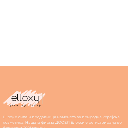
Elloxy е онлајн продавница наменета за природна корејска
козметика. Нашата фирма ДООЕЛ Елокси е регистрирана во
февруари 2021 година.