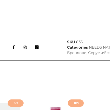
SKU
835
Categories
NEEDS NA
Брендови
,
Серуми/Ес
-5%
-10%