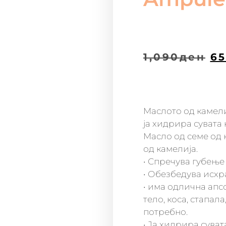
1,090
ден
6
Маслото од камели
ја хидрира сувата 
Масло од семе од 
од камелија.
• Спречува губење
• Обезбедува исхра
• има одлична апс
тело, коса, стапал
потребно.
• Ја хидрира суват