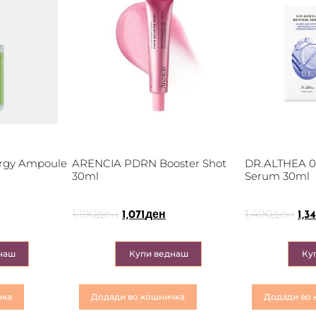
rgy Ampoule
ARENCIA PDRN Booster Shot
DR.ALTHEA 0.
30ml
Serum 30ml
1,190
ден
1,490
ден
1,071
ден
1,34
наш
Купи веднаш
Ку
чка
Додади во кошничка
Додади во 