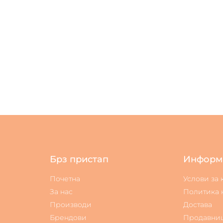
Брз пристап
Информ
Почетна
Услови за
За нас
Политика 
Производи
Достава
Брендови
Продавни