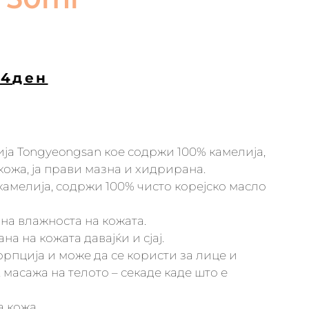
54
ден
ја Tongyeongsan кое содржи 100% камелија,
кожа, ја прави мазна и хидрирана.
камелија, содржи 100% чисто корејско масло
 на влажноста на кожата.
на на кожата давајќи и сјај.
орпција и може да се користи за лице и
а, масажа на телото – секаде каде што е
а кожа.