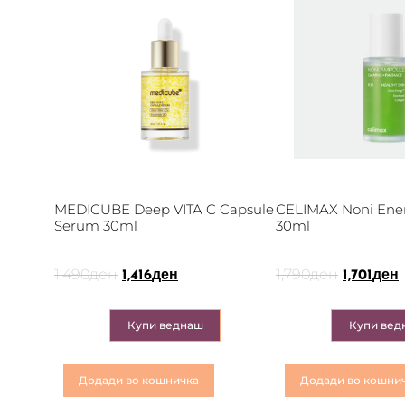
MEDICUBE Deep VITA C Capsule
CELIMAX Noni Ene
Serum 30ml
30ml
1,490
ден
1,790
ден
1,416
ден
1,701
ден
Купи веднаш
Купи вед
Додади во кошничка
Додади во кошни