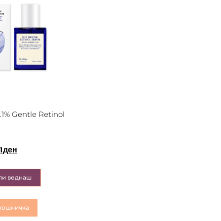
1% Gentle Retinol
1
ден
пи веднаш
кошничка