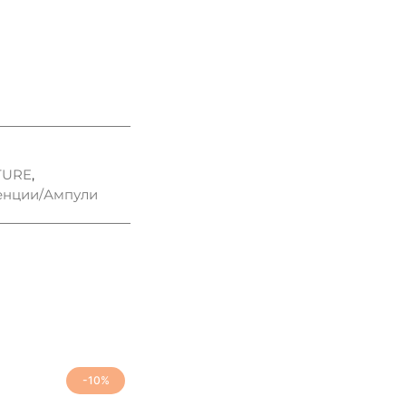
TURE
,
енции/Ампули
-10%