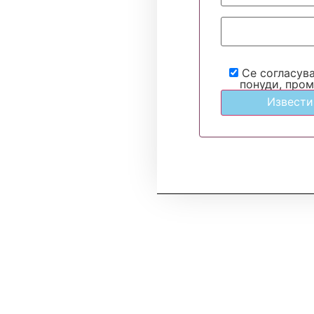
Се согласув
понуди, пром
Извести