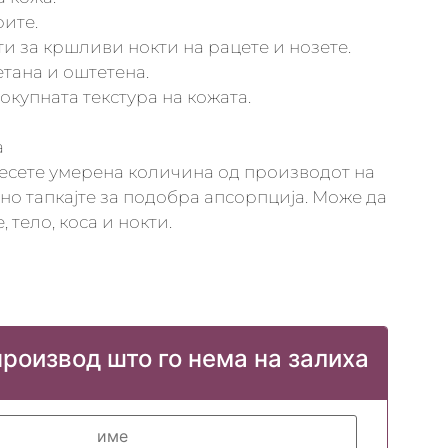
рите.
ти за кршливи нокти на рацете и нозете.
ветана и оштетена.
окупната текстура на кожата.
а
есете умерена количина од производот на
но тапкајте за подобра апсорпција. Може да
 тело, коса и нокти.
производ што го нема на залиха