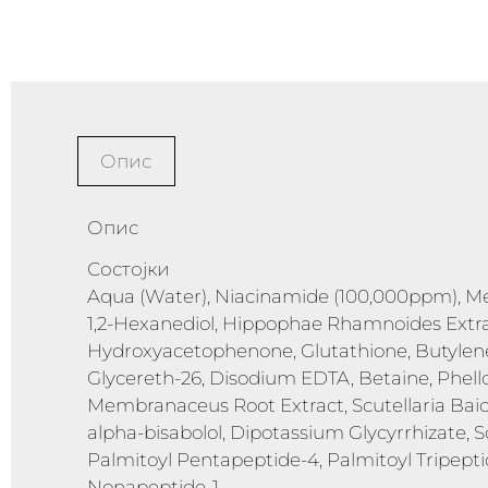
Опис
Опис
Состојки
Aqua (Water), Niacinamide (100,000ppm), Met
1,2-Hexanediol, Hippophae Rhamnoides Extrac
Hydroxyacetophenone, Glutathione, Butylene G
Glycereth-26, Disodium EDTA, Betaine, Phel
Membranaceus Root Extract, Scutellaria Baical
alpha-bisabolol, Dipotassium Glycyrrhizate, 
Palmitoyl Pentapeptide-4, Palmitoyl Tripepti
Nonapeptide-1