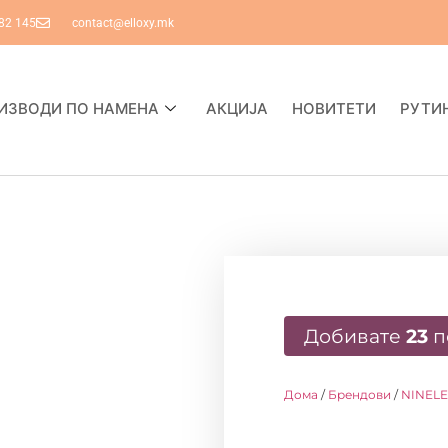
82 145
contact@elloxy.mk
ИЗВОДИ ПО НАМЕНА
АКЦИЈА
НОВИТЕТИ
РУТИ
Добивате
23
п
Дома
/
Брендови
/
NINELE