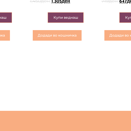
1,450
ден
719
ден
1,305
ден
647
д
наш
Купи веднаш
Ку
чка
Додади во кошничка
Додади во 