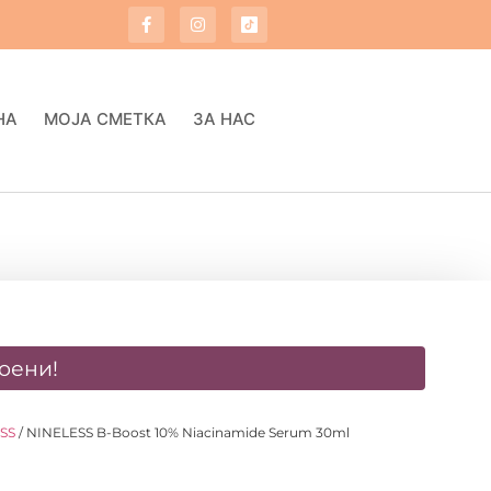
НА
МОЈА СМЕТКА
ЗА НАС
оени!
SS
/ NINELESS B-Boost 10% Niacinamide Serum 30ml