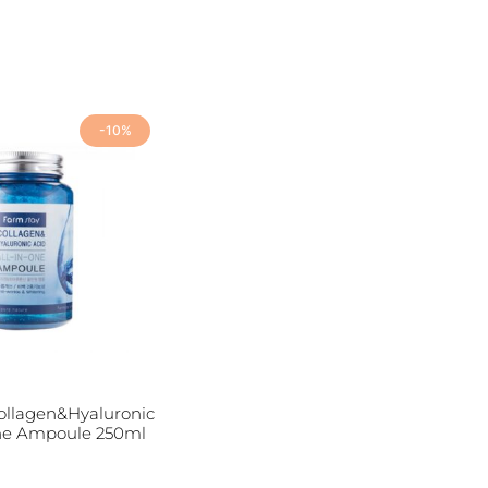
-10%
llagen&Hyaluronic
One Ampoule 250ml