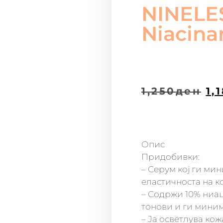
NINELES
Niacin
1,250
ден
1,
Опис
Придобивки:
– Серум кој ги ми
еластичноста на ко
– Содржи 10% ниа
тонови и ги мини
– Ја осветлува кож