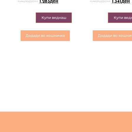
1,426
ден
1,490
ден
1,283
ден
1,341
ден
Купи веднаш
Купи вед
Додади во кошничка
Додади во кошни