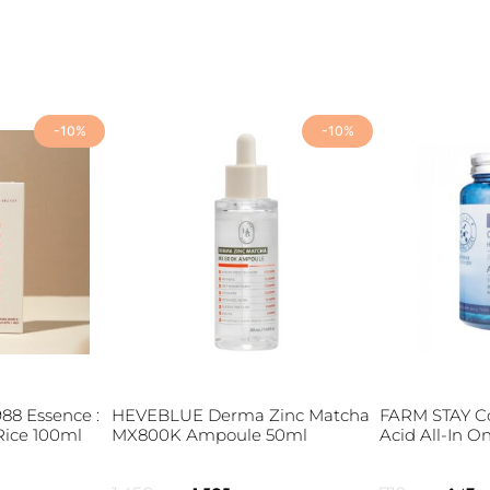
-10%
-10%
8 Essence :
HEVEBLUE Derma Zinc Matcha
FARM STAY Co
Rice 100ml
MX800K Аmpoule 50ml
Acid All-In 