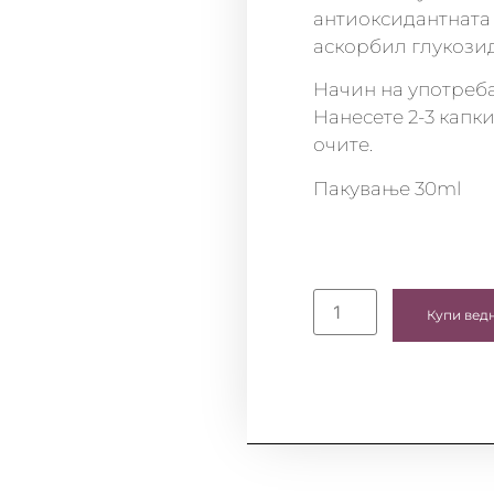
антиоксидантната
аскорбил глукозид
Начин на употреба
Нанесете 2-3 капки
очите.
Пакување 30ml
Купи вед