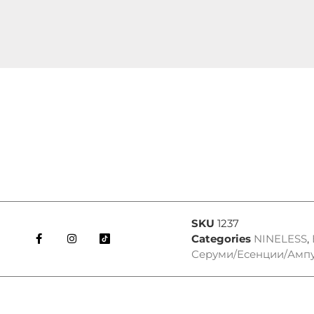
SKU
1237
Categories
NINELESS
,
Серуми/Есенции/Амп