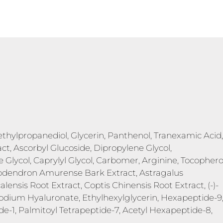
hylpropanediol, Glycerin, Panthenol, Tranexamic Acid,
t, Ascorbyl Glucoside, Dipropylene Glycol,
lycol, Caprylyl Glycol, Carbomer, Arginine, Tocopherol
lodendron Amurense Bark Extract, Astragalus
ensis Root Extract, Coptis Chinensis Root Extract, (-)-
Sodium Hyaluronate, Ethylhexylglycerin, Hexapeptide-9
de-1, Palmitoyl Tetrapeptide-7, Acetyl Hexapeptide-8,