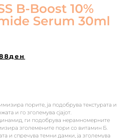
S B-Boost 10%
amide Serum 30ml
188
ден
нимизира порите, ја подобрува текстурата и
жата и го зголемува сјајот.
цинамид, ги подобрува нерамномерните
мизира зголемените пори со витамин Б.
ата и спречува темни дамки, ја зголемува